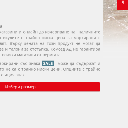
а
магазини и онлайн до изчерпване на наличните
ртикулите с трайно ниска цена са маркирани с
вят. Върху цената на този продукт не могат да
е и талони за отстъпка. Комсед АД не гарантира
 всички магазини от веригата.
маркирани със знака
SALE
може да съдържат и
ито не са с трайно ниски цени. Опциите с трайно
 същия знак.
Избери размер