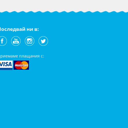
Последвай ни в:
риемаме плащания с: