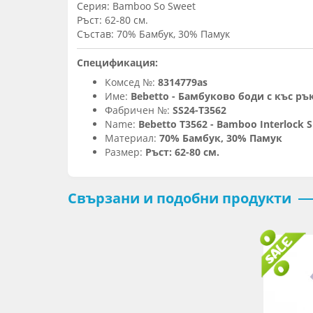
Серия: Bamboo So Sweet
Ръст: 62-80 см.
Състав: 70% Бамбук, 30% Памук
Спецификация:
Комсед №:
8314779as
Име:
Bebetto - Бамбуково боди с къс ръ
Фабричен №:
SS24-T3562
Name:
Bebetto T3562 - Bamboo Interlock S
Материал:
70% Бамбук, 30% Памук
Размер:
Ръст: 62-80 см.
Свързани и подобни продукти