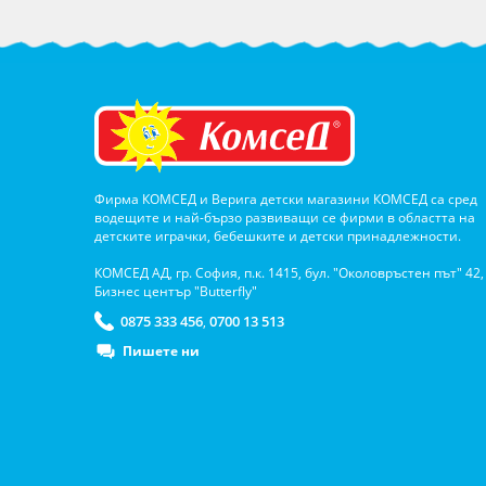
Фирма КОМСЕД и Верига детски магазини КОМСЕД са сред
водещите и най-бързо развиващи се фирми в областта на
детските играчки, бебешките и детски принадлежности.
КОМСЕД АД, гр. София, п.к. 1415, бул. "Околовръстен път" 42,
Бизнес център "Butterfly"
0875 333 456
0700 13 513
,
Пишете ни