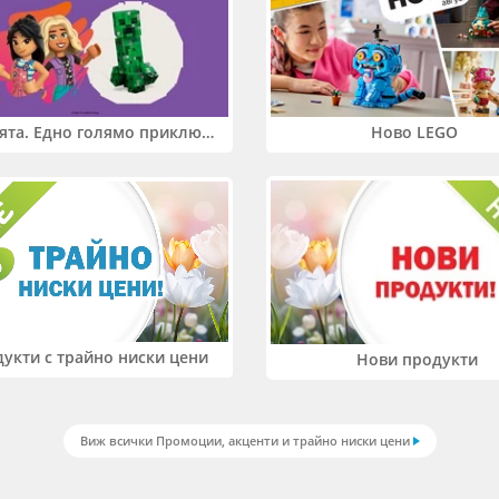
Два свята. Едно голямо приключение. Купи 2 продукта LEGO® Friends и/или LEGO® Minecraft и вземи -27%
Ново LEGO
укти с трайно ниски цени
Нови продукти
Виж всички Промоции, акценти и трайно ниски цени