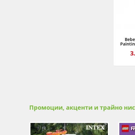
Bebe
Painti
3
Промоции, акценти и трайно ни