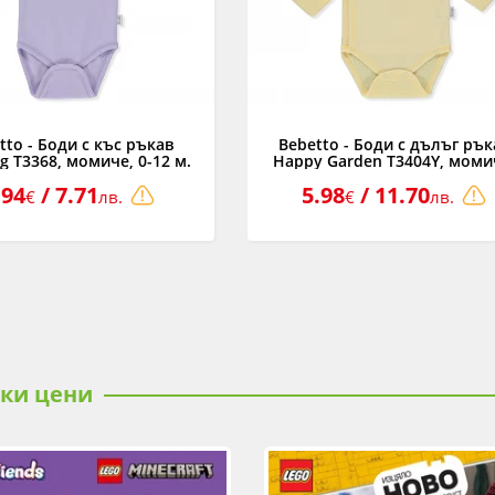
tto - Боди с къс ръкав
Bebetto - Боди с дълъг рък
ng T3368, момиче, 0-12 м.
Happy Garden T3404Y, моми
жълто, 0-3 м.
.94
/ 7.71
5.98
/ 11.70
€
лв.
€
лв.
ски цени