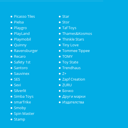
Picasso Tiles
Star
Pielsa
Stor
Playgro
Taf Toys
PlayLand
Thames&Kosmos
Playmobil
Thinkle Stars
Quinny
Tiny Love
Ravensburger
Tommee Tippee
Recaro
TOMY
Safety 1st
Toy State
Santoro
Trendhaus
Sauvinex
Z+
SES
Zapf Creation
Sevi
ZURU
Silverlit
Бочко
Simba Toys
Други марки
smarTrike
Издателства
Smoby
Spin Master
Stamp