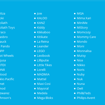
litza
Joie
MGA
oki
KALOO
Mima Xari
oliath
KANZ
MiniMe
oliath Toys
Kiddy
MiStory
raco
Kikkaboo
Momcozy
asbro
Kitikate
Mommy Care
auck
La Reina
Mondo
i Pando
Leander
Moni
iPP
LEGO
Monnalisa
ot Wheels
Lexibook
Mutsy
njusa
Lilliputie
Nice
NTEX
Little Tikes
Nikko
ON8
Lorelli
Noris
Wood
MADMIA
Nuby
akks Pacific
Mattel
Nuk
anet
Maxi Cosi
Nuna
anod
Mayoral
Owli
azwarez
Medela
Phil&Teds
ohnson's
Mega Bloks
Philips-Avent