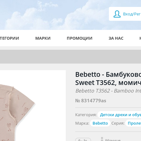
Вход/Рег
ТЕГОРИИ
МАРКИ
ПРОМОЦИИ
ЗА НАС
Bebetto - Бамбуков
Sweet T3562, момиче
Bebetto T3562 - Bamboo Int
№ 8314779as
Категория:
Детски дрехи и обу
Марка:
Bebetto
Серия:
Проле
Момиче
0 - 1г.