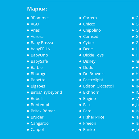
Марки:
3Pommes
Carrera
G
AGU
Chicco
G
Arias
Chipolino
G
Aurora
Comsed
G
Baby Brezza
Cybex
G
babyFEHN
Dede
H
BabyOno
Dickie Toys
H
BabySafe
Disney
h
Barbie
Dodo
H
Bburago
Dr. Brown's
H
Bebetto
Eastcolight
I
BigToes
Edison Giocattoli
I
Birba/Trybeyond
Eichhorn
I
Boboli
Engino
i
Bontempi
Falk
J
Britax Römer
Faro
J
Bruder
Fisher Price
J
Cangaroo
Freeon
J
Canpol
Funko
J