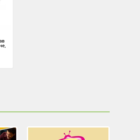
ав
че,