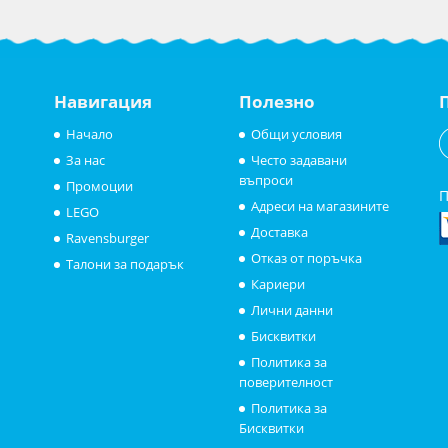
Навигация
Полезно
Начало
Общи условия
За нас
Често задавани
въпроси
Промоции
П
Адреси на магазините
LEGO
Доставка
Ravensburger
Отказ от поръчка
Талони за подарък
Кариери
Лични данни
Бисквитки
Политика за
поверителност
Политика за
Бисквитки