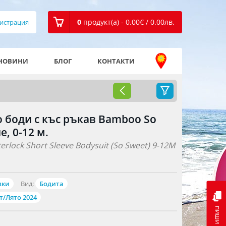
0
продукт(а) - 0.00
€
/ 0.00
лв.
истрация
НОВИНИ
БЛОГ
КОНТАКТИ
о боди с къс ръкав Bamboo So
, 0-12 м.
erlock Short Sleeve Bodysuit (So Sweet) 9-12M
вки
Вид:
Бодита
т/Лято 2024
пиши ни