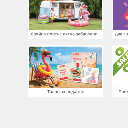
Двойно повече лятно забавление! Купи 2 продукта INTEX и вземи -33%
Прод
Талон за подарък