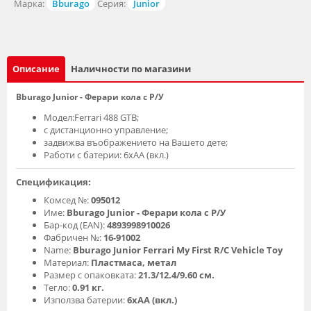
Марка:
Bburago
Серия:
Junior
Описание
Наличности по магазини
Bburago Junior - Ферари кола с Р/У
Модел:Ferrari 488 GTB;
с дистанционно управление;
задвижва въображението на Вашето дете;
Работи с батерии: 6хАА (вкл.)
Спецификация:
Комсед №:
095012
Име:
Bburago Junior - Ферари кола с Р/У
Бар-код (EAN):
4893998910026
Фабричен №:
16-91002
Name:
Bburago Junior Ferrari My First R/C Vehicle Toy
Материал:
Пластмаса, метал
Размер с опаковката:
21.3/12.4/9.60 см.
Тегло:
0.91 кг.
Използва батерии:
6хАА (вкл.)