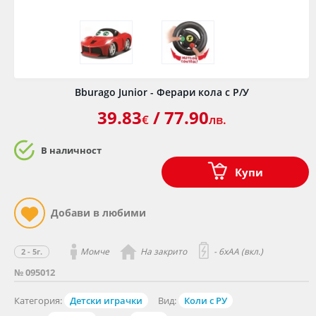
Bburago Junior - Ферари кола с Р/У
39.83
/ 77.90
€
лв.
В наличност
Купи
Момче
На закрито
- 6хАА (вкл.)
2 - 5г.
№ 095012
Категория:
Детски играчки
Вид:
Коли с РУ