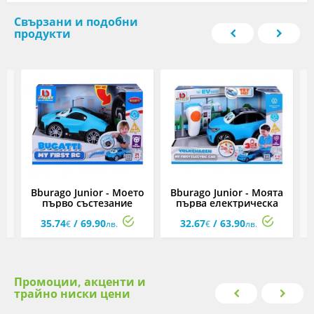
Свързани и подобни
продукти
 с
Bburago Junior - Моето
Bburago Junior - Моята
първо състезание
първа електрическа
Bugatti
кола: VW
к
35.74
/ 69.90
32.67
/ 63.90
€
лв.
€
лв.
Промоции, акценти и
трайно ниски цени