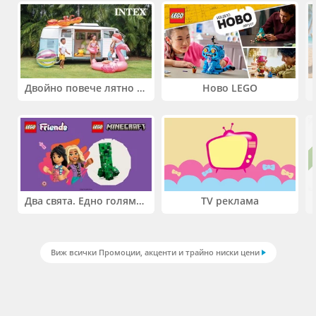
Двойно повече лятно забавление! Купи 2 продукта INTEX и вземи -33%
Ново LEGO
Два свята. Едно голямо приключение. Купи 2 продукта LEGO® Friends и/или LEGO® Minecraft и вземи -27%
TV реклама
Виж всички Промоции, акценти и трайно ниски цени