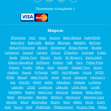
Приемаме плащания с:
Марки:
3Pommes
AGU
Arias
Aurora
Baby Brezza
babyFEHN
BabyOno
BabySafe
Barbie
Bburago
Bebetto
BigToes
Birba/Trybeyond
Boboli
Bontempi
Britax Römer
Bruder
Cangaroo
Canpol
Carrera
Chicco
Chipolino
Comsed
Cybex
Dede
Dickie Toys
Disney
Dodo
Dr. Brown's
Eastcolight
Edison Giocattoli
Eichhorn
Engino
Falk
Faro
Fisher Price
Freeon
Funko
Glitza
Goki
Goliath
Goliath Toys
Graco
Hasbro
Hauck
hi Pando
HiPP
Hot Wheels
Injusa
INTEX
ION8
iWood
Jakks Pacific
Janet
Janod
Jazwarez
Johnson's
Joie
KALOO
KANZ
Kiddy
Kikkaboo
Kitikate
La Reina
Leander
LEGO
Lexibook
Lilliputie
Little Tikes
Lorelli
MADMIA
Mattel
Maxi Cosi
Mayoral
Medela
Mega Bloks
MGA
Mima Xari
MiniMe
MiStory
Momcozy
Mommy Care
Mondo
Moni
Monnalisa
Mutsy
Nice
Nikko
Noris
Nuby
Nuk
Nuna
Owli
Phil&Teds
Philips-Avent
Picasso Tiles
Pielsa