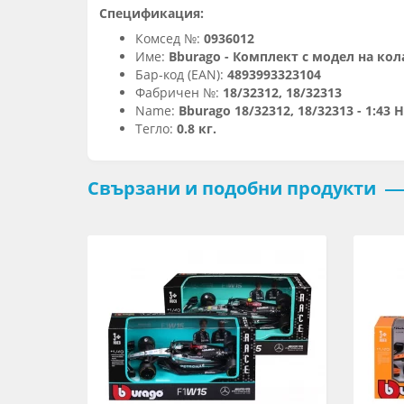
Спецификация:
Комсед №:
0936012
Име:
Bburago - Комплект с модел на кола
Бар-код (EAN):
4893993323104
Фабричен №:
18/32312, 18/32313
Name:
Bburago 18/32312, 18/32313 - 1:43 
Тегло:
0.8 кг.
Свързани и подобни продукти