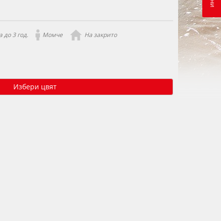
 до 3 год.
Момче
На закрито
Избери цвят