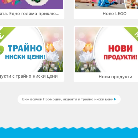
Два свята. Едно голямо приключение. Купи 2 продукта LEGO® Friends и/или LEGO® Minecraft и вземи -27%
Ново LEGO
укти с трайно ниски цени
Нови продукти
Виж всички Промоции, акценти и трайно ниски цени