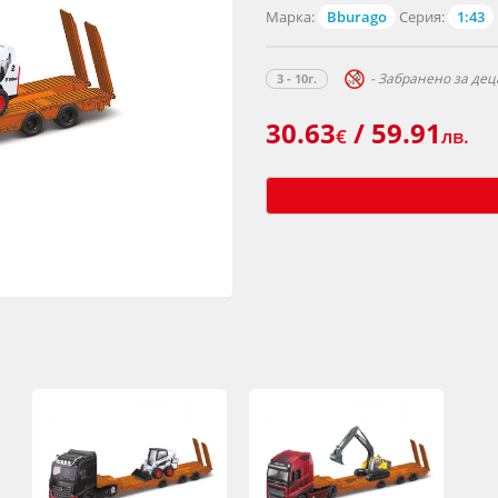
Марка:
Bburago
Серия:
1:43
- Забранено за деца
3 - 10г.
30.63
/ 59.91
€
лв.