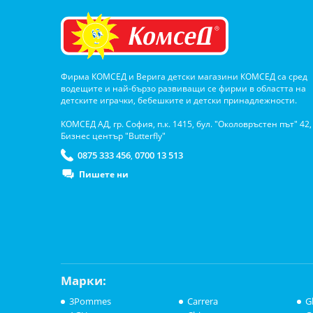
Фирма КОМСЕД и Верига детски магазини КОМСЕД са сред
водещите и най-бързо развиващи се фирми в областта на
детските играчки, бебешките и детски принадлежности.
КОМСЕД АД, гр. София, п.к. 1415, бул. "Околовръстен път" 42,
Бизнес център "Butterfly"
0875 333 456
0700 13 513
,
Пишете ни
Марки:
3Pommes
Carrera
G