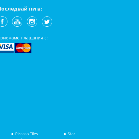
Последвай ни в:
риемаме плащания с:
Picasso Tiles
Star