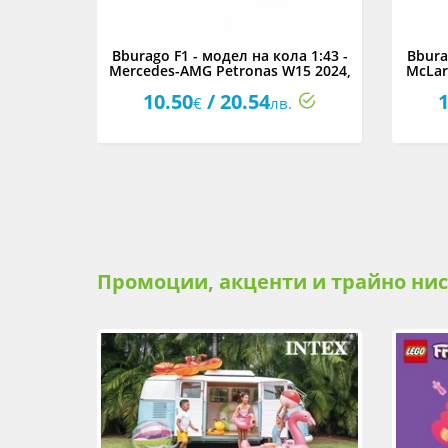
ола 1:43
Bburago F1 - модел на кола 1:43 -
Bbura
23
Mercedes-AMG Petronas W15 2024,
McLar
асортимент
10.50
/ 20.54
1
€
лв.
Промоции, акценти и трайно ни