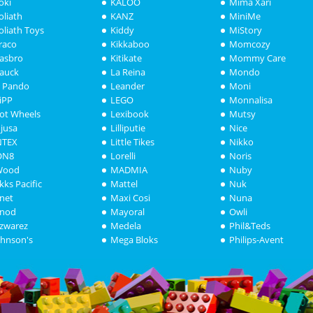
oki
KALOO
Mima Xari
oliath
KANZ
MiniMe
oliath Toys
Kiddy
MiStory
raco
Kikkaboo
Momcozy
asbro
Kitikate
Mommy Care
auck
La Reina
Mondo
i Pando
Leander
Moni
iPP
LEGO
Monnalisa
ot Wheels
Lexibook
Mutsy
njusa
Lilliputie
Nice
NTEX
Little Tikes
Nikko
ON8
Lorelli
Noris
Wood
MADMIA
Nuby
akks Pacific
Mattel
Nuk
anet
Maxi Cosi
Nuna
anod
Mayoral
Owli
azwarez
Medela
Phil&Teds
ohnson's
Mega Bloks
Philips-Avent