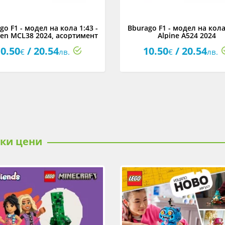
go F1 - модел на кола 1:43 -
Bburago F1 - модел на кола 
en MCL38 2024, асортимент
Alpine A524 2024
0.50
/ 20.54
10.50
/ 20.54
€
лв.
€
лв.
ски цени