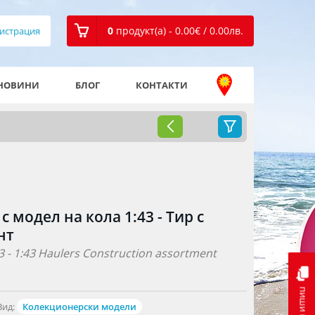
0
продукт(а) - 0.00
€
/ 0.00
лв.
истрация
НОВИНИ
БЛОГ
КОНТАКТИ
с модел на кола 1:43 - Тир с
нт
 - 1:43 Haulers Construction assortment
пиши ни
Вид:
Колекционерски модели