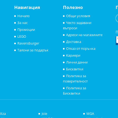
Навигация
Полезно
Начало
Общи условия
За нас
Често задавани
въпроси
Промоции
П
Адреси на магазините
LEGO
Доставка
Ravensburger
Отказ от поръчка
Талони за подарък
Кариери
Лични данни
Бисквитки
Политика за
поверителност
Политика за
Бисквитки
litza
Joie
MGA