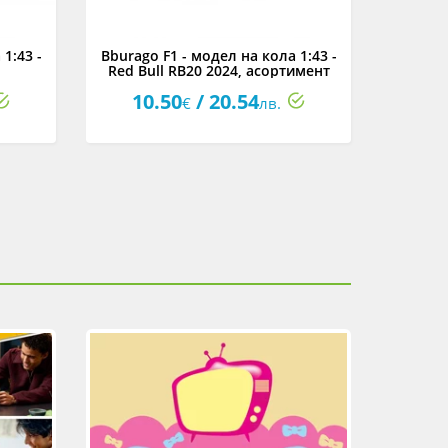
1:43 -
Bburago F1 - модел на кола 1:43 -
Bburag
Red Bull RB20 2024, асортимент
1:
10.50
/ 20.54
23
€
лв.