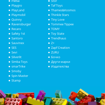
Pielsa
Stor
Playgro
Taf Toys
PlayLand
Thames&Kosmos
Playmobil
Thinkle Stars
Quinny
Tiny Love
Ravensburger
Tommee Tippee
Recaro
TOMY
Safety 1st
Toy State
Santoro
Trendhaus
Sauvinex
Z+
SES
Zapf Creation
Sevi
ZURU
Silverlit
Бочко
Simba Toys
Други марки
smarTrike
Издателства
Smoby
Spin Master
Stamp