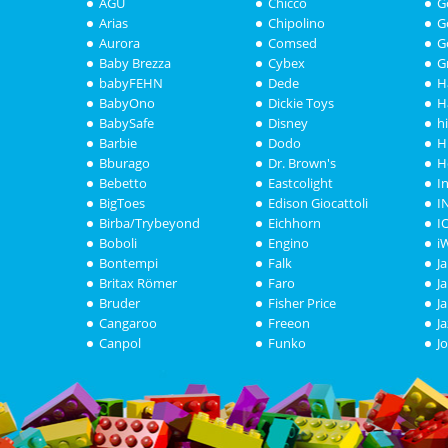
AGU
Chicco
G
Arias
Chipolino
G
Aurora
Comsed
G
Baby Brezza
Cybex
G
babyFEHN
Dede
H
BabyOno
Dickie Toys
H
BabySafe
Disney
h
Barbie
Dodo
H
Bburago
Dr. Brown's
H
Bebetto
Eastcolight
I
BigToes
Edison Giocattoli
I
Birba/Trybeyond
Eichhorn
I
Boboli
Engino
i
Bontempi
Falk
J
Britax Römer
Faro
J
Bruder
Fisher Price
J
Cangaroo
Freeon
J
Canpol
Funko
J