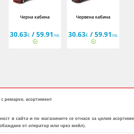
Черна кабина
Червена кабина
30.63
/ 59.91
30.63
/ 59.91
€
лв.
€
лв.
р с ремарке, асортимент
ност в сайта и по магазините се отнася за целия асортиме
баждане от оператор или чрез мейл).