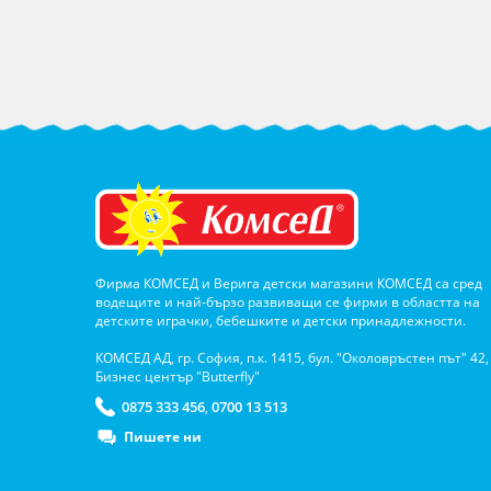
Фирма КОМСЕД и Верига детски магазини КОМСЕД са сред
водещите и най-бързо развиващи се фирми в областта на
детските играчки, бебешките и детски принадлежности.
КОМСЕД АД, гр. София, п.к. 1415, бул. "Околовръстен път" 42,
Бизнес център "Butterfly"
0875 333 456
0700 13 513
,
Пишете ни