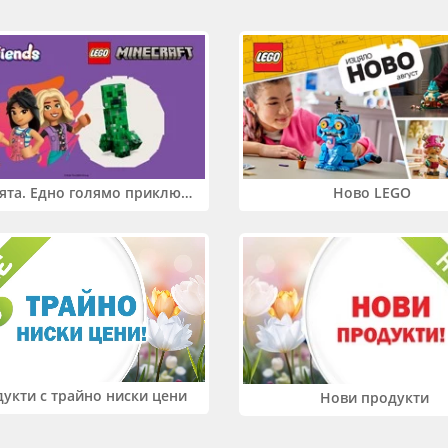
Два свята. Едно голямо приключение. Купи 2 продукта LEGO® Friends и/или LEGO® Minecraft и вземи -27%
Ново LEGO
укти с трайно ниски цени
Нови продукти