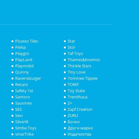
Picasso Tiles
Star
Pielsa
Stor
Playgro
Taf Toys
PlayLand
Thames&Kosmos
Playmobil
Thinkle Stars
Quinny
Tiny Love
Ravensburger
Tommee Tippee
Recaro
TOMY
Safety 1st
Toy State
Santoro
Trendhaus
Sauvinex
Z+
SES
Zapf Creation
Sevi
ZURU
Silverlit
Бочко
Simba Toys
Други марки
smarTrike
Издателства