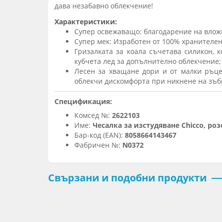
дава незабавно облекчение!
Характеристики:
Супер освежаващо: благодарение на влож
Супер мек: Изработен от 100% хранителен
Гризалката за коала съчетава силикон, 
кубчета лед за допълнително облекчение;
Лесен за хващане дори и от малки ръце
облекчи дискомфорта при никнене на зъб
Спецификация:
Комсед №:
2622103
Име:
Чесалка за изстудяване Chicco, роз
Бар-код (EAN):
8058664143467
Фабричен №:
N0372
Свързани и подобни продукти