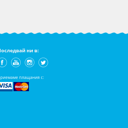
Последвай ни в:
риемаме плащания с: