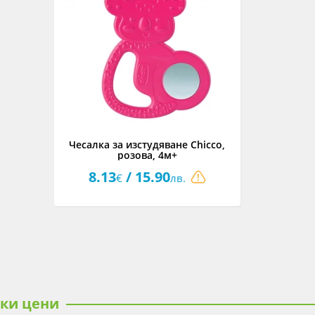
Чесалка за изстудяване Chicco,
розова, 4м+
8.13
/ 15.90
€
лв.
ски цени