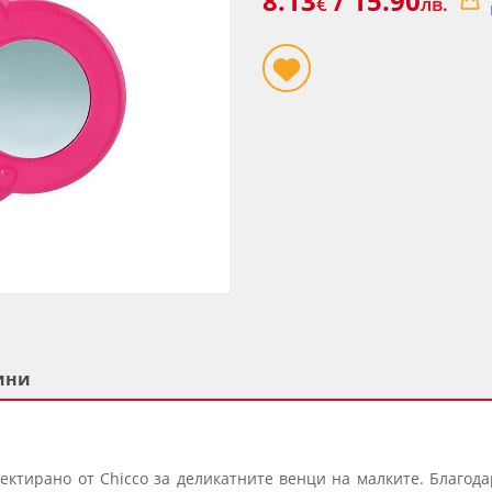
8.13
/ 15.90
€
лв.
ини
ектирано от Chicco за деликатните венци на малките. Благода