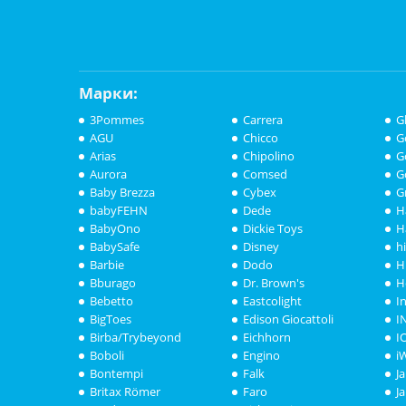
Марки:
3Pommes
Carrera
G
AGU
Chicco
G
Arias
Chipolino
G
Aurora
Comsed
G
Baby Brezza
Cybex
G
babyFEHN
Dede
H
BabyOno
Dickie Toys
H
BabySafe
Disney
h
Barbie
Dodo
H
Bburago
Dr. Brown's
H
Bebetto
Eastcolight
I
BigToes
Edison Giocattoli
I
Birba/Trybeyond
Eichhorn
I
Boboli
Engino
i
Bontempi
Falk
J
Britax Römer
Faro
J