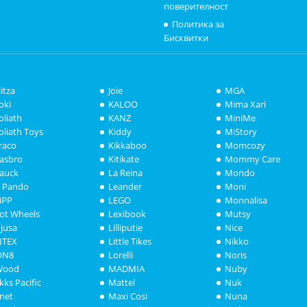
поверителност
Политика за
Бисквитки
litza
Joie
MGA
oki
KALOO
Mima Xari
oliath
KANZ
MiniMe
oliath Toys
Kiddy
MiStory
raco
Kikkaboo
Momcozy
asbro
Kitikate
Mommy Care
auck
La Reina
Mondo
i Pando
Leander
Moni
iPP
LEGO
Monnalisa
ot Wheels
Lexibook
Mutsy
njusa
Lilliputie
Nice
NTEX
Little Tikes
Nikko
ON8
Lorelli
Noris
Wood
MADMIA
Nuby
akks Pacific
Mattel
Nuk
anet
Maxi Cosi
Nuna