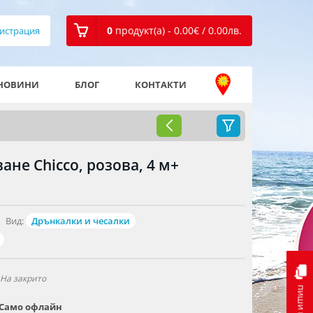
0
продукт(а) - 0.00
€
/ 0.00
лв.
истрация
НОВИНИ
БЛОГ
КОНТАКТИ
ане Chicco, розова, 4 м+
Вид:
Дрънкалки и чесалки
На закрито
пиши ни
Само офлайн