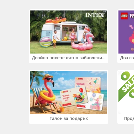
Двойно повече лятно забавление! Купи 2 продукта INTEX и вземи -33%
Прод
Талон за подарък