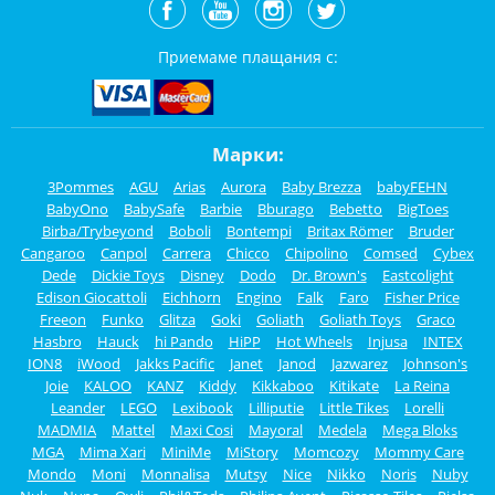
Приемаме плащания с:
Марки:
3Pommes
AGU
Arias
Aurora
Baby Brezza
babyFEHN
BabyOno
BabySafe
Barbie
Bburago
Bebetto
BigToes
Birba/Trybeyond
Boboli
Bontempi
Britax Römer
Bruder
Cangaroo
Canpol
Carrera
Chicco
Chipolino
Comsed
Cybex
Dede
Dickie Toys
Disney
Dodo
Dr. Brown's
Eastcolight
Edison Giocattoli
Eichhorn
Engino
Falk
Faro
Fisher Price
Freeon
Funko
Glitza
Goki
Goliath
Goliath Toys
Graco
Hasbro
Hauck
hi Pando
HiPP
Hot Wheels
Injusa
INTEX
ION8
iWood
Jakks Pacific
Janet
Janod
Jazwarez
Johnson's
Joie
KALOO
KANZ
Kiddy
Kikkaboo
Kitikate
La Reina
Leander
LEGO
Lexibook
Lilliputie
Little Tikes
Lorelli
MADMIA
Mattel
Maxi Cosi
Mayoral
Medela
Mega Bloks
MGA
Mima Xari
MiniMe
MiStory
Momcozy
Mommy Care
Mondo
Moni
Monnalisa
Mutsy
Nice
Nikko
Noris
Nuby