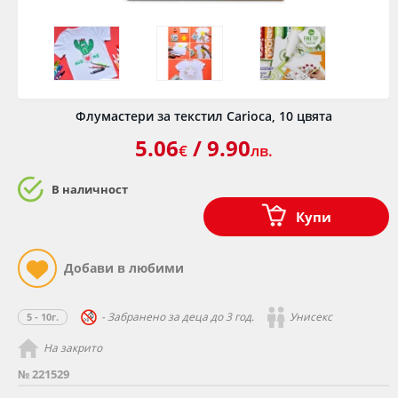
Флумастери за текстил Carioca, 10 цвята
5.06
/ 9.90
€
лв.
В наличност
Купи
- Забранено за деца до 3 год.
Унисекс
5 - 10г.
На закрито
№ 221529