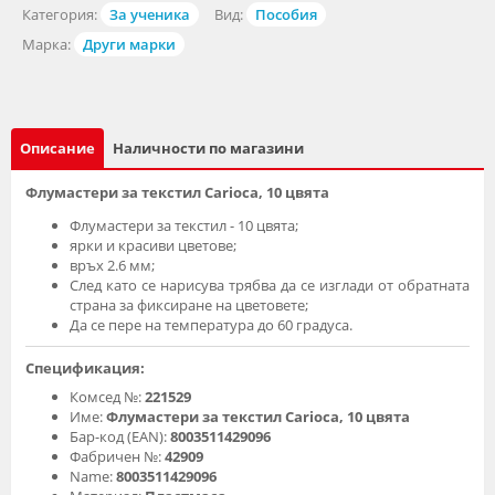
Категория:
За ученика
Вид:
Пособия
Марка:
Други марки
Описание
Наличности по магазини
Флумастери за текстил Carioca, 10 цвята
Флумастери за текстил - 10 цвята;
ярки и красиви цветове;
връх 2.6 мм;
След като се нарисува трябва да се изглади от обратната
страна за фиксиране на цветовете;
Да се пере на температура до 60 градуса.
Спецификация:
Комсед №:
221529
Име:
Флумастери за текстил Carioca, 10 цвята
Бар-код (EAN):
8003511429096
Фабричен №:
42909
Name:
8003511429096