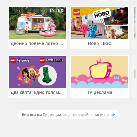
Двойно повече лятно забавление! Купи 2 продукта INTEX и вземи -33%
Ново LEGO
Два свята. Едно голямо приключение. Купи 2 продукта LEGO® Friends и/или LEGO® Minecraft и вземи -27%
TV реклама
Виж всички Промоции, акценти и трайно ниски цени