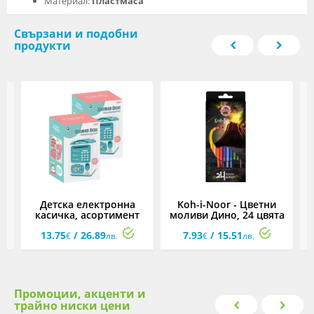
Материал:
Пластмаса
Свързани и подобни
продукти
Детска електронна
Koh-i-Noor - Цветни
1
касичка, асортимент
моливи Дино, 24 цвята
13.75
/ 26.89
7.93
/ 15.51
€
лв.
€
лв.
Промоции, акценти и
трайно ниски цени