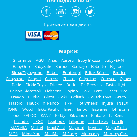
Последвай ни в:
Приемаме плащания с:
Марки:
3Pommes
AGU
Arias
Aurora
Baby Brezza
babyFEHN
BabyOno
BabySafe
Barbie
Bburago
Bebetto
BigToes
Birba/Trybeyond
Boboli
Bontempi
Britax Römer
Bruder
Cangaroo
Canpol
Carrera
Chicco
Chipolino
Comsed
Cybex
Dede
Dickie Toys
Disney
Dodo
Dr. Brown's
Eastcolight
Edison Giocattoli
Eichhorn
Engino
Falk
Faro
Fisher Price
Freeon
Funko
Glitza
Goki
Goliath
Goliath Toys
Graco
Hasbro
Hauck
hi Pando
HiPP
Hot Wheels
Injusa
INTEX
ION8
iWood
Jakks Pacific
Janet
Janod
Jazwarez
Johnson's
Joie
KALOO
KANZ
Kiddy
Kikkaboo
Kitikate
La Reina
Leander
LEGO
Lexibook
Lilliputie
Little Tikes
Lorelli
MADMIA
Mattel
Maxi Cosi
Mayoral
Medela
Mega Bloks
MGA
Mima Xari
MiniMe
MiStory
Momcozy
Mommy Care