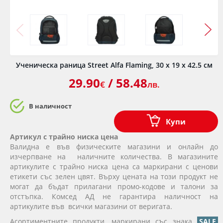
Ученическа раница Street Alfa Flaming, 30 x 19 x 42.5 см
29.90
/ 58.48
€
лв.
В наличност
Купи
Артикул с трайно ниска цена
Валидна е във физическите магазини и онлайн до
изчерпване на наличните количества. В магазините
артикулите с трайно ниска цена са маркирани с ценови
етикети със зелен цвят. Върху цената на този продукт не
могат да бъдат прилагани промо-кодове и талони за
отстъпка. Комсед АД не гарантира наличност на
артикулите във всички магазини от веригата.
Асортиментните продукти, маркирани със знака
SALE