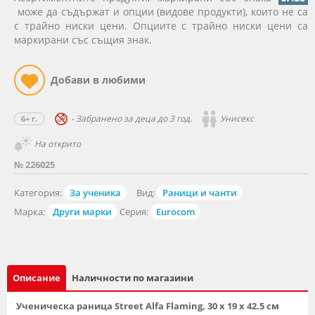
може да съдържат и опции (видове продукти), които не са
с трайно ниски цени. Опциите с трайно ниски цени са
маркирани със същия знак.
- Забранено за деца до 3 год.
Унисекс
6+ г.
На открито
№ 226025
Категория:
За ученика
Вид:
Раници и чанти
Марка:
Други марки
Серия:
Eurocom
Описание
Наличности по магазини
Ученическа раница Street Alfa Flaming, 30 x 19 x 42.5 см