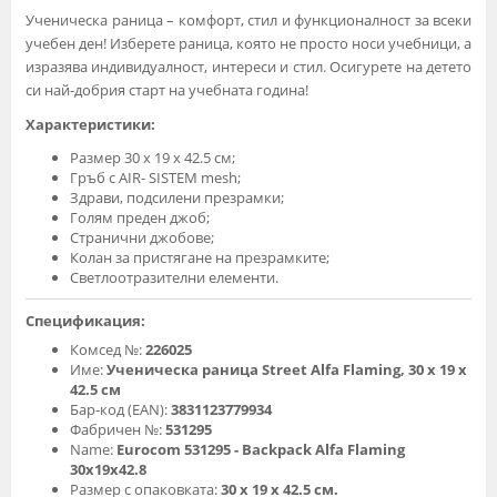
Ученическа раница – комфорт, стил и функционалност за всеки
учебен ден! Изберете раница, която не просто носи учебници, а
изразява индивидуалност, интереси и стил. Осигурете на детето
си най-добрия старт на учебната година!
Характеристики:
Размер 30 x 19 x 42.5 см;
Гръб с AIR- SISTEM mesh;
Здрави, подсилени презрамки;
Голям преден джоб;
Странични джобове;
Колан за пристягане на презрамките;
Светлоотразителни елементи.
Спецификация:
Комсед №:
226025
Име:
Ученическа раница Street Alfa Flaming, 30 x 19 x
42.5 см
Бар-код (EAN):
3831123779934
Фабричен №:
531295
Name:
Eurocom 531295 - Backpack Alfa Flaming
30x19x42.8
Размер с опаковката:
30 x 19 x 42.5 см.