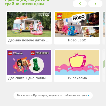
трайно ниски цени
Двойно повече лятно забавление! Купи 2 продукта INTEX и вземи -33%
Ново LEGO
Два свята. Едно голямо приключение. Купи 2 продукта LEGO® Friends и/или LEGO® Minecraft и вземи -27%
TV реклама
Виж всички Промоции, акценти и трайно ниски цени