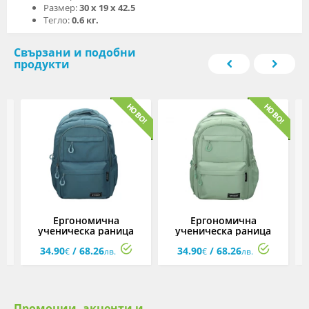
Размер:
30 x 19 x 42.5
Тегло:
0.6 кг.
Свързани и подобни
продукти
35
Ергономична
Ергономична
ученическа раница
ученическа раница
Street Happy Blue, 46 x
Street Happy Green, 46 x
S
34.90
/ 68.26
34.90
/ 68.26
32 x 16 см
32 x 16 см
€
лв.
€
лв.
Промоции, акценти и