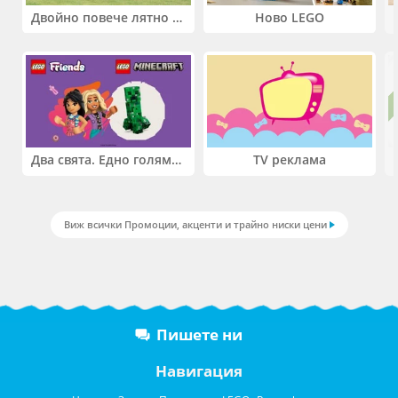
Двойно повече лятно забавление! Купи 2 продукта INTEX и вземи -33%
Ново LEGO
Два свята. Едно голямо приключение. Купи 2 продукта LEGO® Friends и/или LEGO® Minecraft и вземи -27%
TV реклама
Виж всички Промоции, акценти и трайно ниски цени
Пишете ни
Навигация