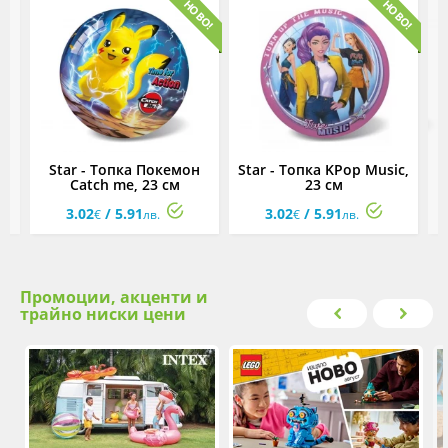
с,
Star - Топка Покемон
Star - Топка KPop Music,
Catch me, 23 см
23 см
3.02
/ 5.91
3.02
/ 5.91
€
лв.
€
лв.
Промоции, акценти и
трайно ниски цени