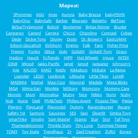
Марки:
3Pommes
AGU
Arias
Aurora
Baby Brezza
babyFEHN
BabyOno
BabySafe
Barbie
Bburago
Bebetto
BigToes
Birba/Trybeyond
Boboli
Bontempi
Britax Römer
Bruder
Cangaroo
Canpol
Carrera
Chicco
Chipolino
Comsed
Cybex
Dede
Dickie Toys
Disney
Dodo
Dr. Brown's
Eastcolight
Edison Giocattoli
Eichhorn
Engino
Falk
Faro
Fisher Price
Freeon
Funko
Glitza
Goki
Goliath
Goliath Toys
Graco
Hasbro
Hauck
hi Pando
HiPP
Hot Wheels
Injusa
INTEX
ION8
iWood
Jakks Pacific
Janet
Janod
Jazwarez
Johnson's
Joie
KALOO
KANZ
Kiddy
Kikkaboo
Kitikate
La Reina
Leander
LEGO
Lexibook
Lilliputie
Little Tikes
Lorelli
MADMIA
Mattel
Maxi Cosi
Mayoral
Medela
Mega Bloks
MGA
Mima Xari
MiniMe
MiStory
Momcozy
Mommy Care
Mondo
Moni
Monnalisa
Mutsy
Nice
Nikko
Noris
Nuby
Nuk
Nuna
Owli
Phil&Teds
Philips-Avent
Picasso Tiles
Pielsa
Playgro
PlayLand
Playmobil
Quinny
Ravensburger
Recaro
Safety 1st
Santoro
Sauvinex
SES
Sevi
Silverlit
Simba Toys
smarTrike
Smoby
Spin Master
Stamp
Star
Stor
Taf Toys
Thames&Kosmos
Thinkle Stars
Tiny Love
Tommee Tippee
TOMY
Toy State
Trendhaus
Z+
Zapf Creation
ZURU
Бочко
Други марки
Издателства