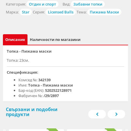
Категория:
Отдих и спорт
Вид:
Забавни топки
Марка:
Star
Серия:
Licensed Balls
Тема:
Пижама Маски
Описание
Наличности по магазини
Топка - Пижама маски
Топка: 23см.
Спецификация:
Комсед №:
342139
Име:
Топка - Пижама маски
Бар-код (EAN):
5202522128971
Фабричен №:
/29/2897
Свързани и подобни
продукти