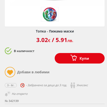
Топка - Пижама маски
3.02
/ 5.91
€
лв.
В наличност
Купи
- Забранено за деца до 3 год.
Унисекс
3 - 6г.
На открито
№ 342139