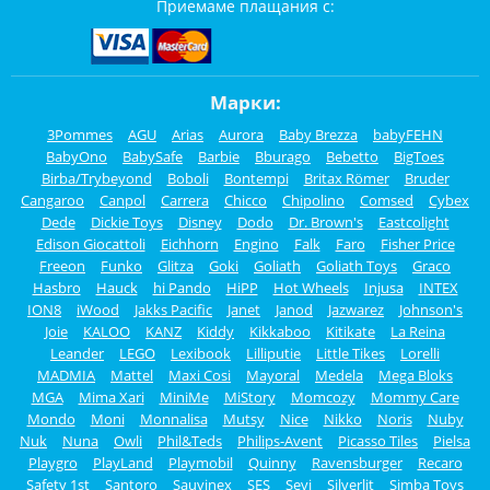
Приемаме плащания с:
Марки:
3Pommes
AGU
Arias
Aurora
Baby Brezza
babyFEHN
BabyOno
BabySafe
Barbie
Bburago
Bebetto
BigToes
Birba/Trybeyond
Boboli
Bontempi
Britax Römer
Bruder
Cangaroo
Canpol
Carrera
Chicco
Chipolino
Comsed
Cybex
Dede
Dickie Toys
Disney
Dodo
Dr. Brown's
Eastcolight
Edison Giocattoli
Eichhorn
Engino
Falk
Faro
Fisher Price
Freeon
Funko
Glitza
Goki
Goliath
Goliath Toys
Graco
Hasbro
Hauck
hi Pando
HiPP
Hot Wheels
Injusa
INTEX
ION8
iWood
Jakks Pacific
Janet
Janod
Jazwarez
Johnson's
Joie
KALOO
KANZ
Kiddy
Kikkaboo
Kitikate
La Reina
Leander
LEGO
Lexibook
Lilliputie
Little Tikes
Lorelli
MADMIA
Mattel
Maxi Cosi
Mayoral
Medela
Mega Bloks
MGA
Mima Xari
MiniMe
MiStory
Momcozy
Mommy Care
Mondo
Moni
Monnalisa
Mutsy
Nice
Nikko
Noris
Nuby
Nuk
Nuna
Owli
Phil&Teds
Philips-Avent
Picasso Tiles
Pielsa
Playgro
PlayLand
Playmobil
Quinny
Ravensburger
Recaro
Safety 1st
Santoro
Sauvinex
SES
Sevi
Silverlit
Simba Toys