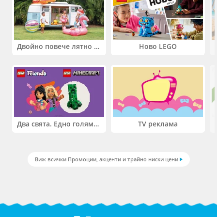
Двойно повече лятно забавление! Купи 2 продукта INTEX и вземи -33%
Ново LEGO
Два свята. Едно голямо приключение. Купи 2 продукта LEGO® Friends и/или LEGO® Minecraft и вземи -27%
TV реклама
Виж всички Промоции, акценти и трайно ниски цени