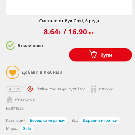
Сметало от бук Goki, 6 реда
8.64
/ 16.90
€
лв.
В наличност
Купи
- Забранено за деца до 3 год.
Унисекс
4 - 10г.
На закрито
№ 871555
Категория:
Бебешки играчки
Вид:
Дървени играчки
Марка:
Goki