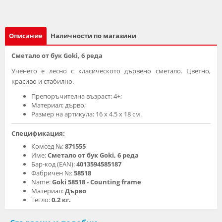
Описание
Наличности по магазини
Сметало от бук Goki, 6 реда
Ученето е лесно с класическото дървено сметало. Цветно,
красиво и стабилно.
Препоръчителна възраст: 4+;
Материал: дърво;
Размер на артикула: 16 х 4.5 х 18 см.
Спецификация:
Комсед №:
871555
Име:
Сметало от бук Goki, 6 реда
Бар-код (EAN):
4013594585187
Фабричен №:
58518
Name:
Goki 58518 - Counting frame
Материал:
Дърво
Тегло:
0.2 кг.