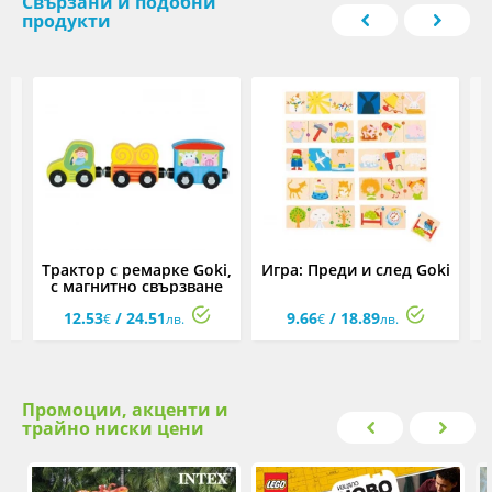
Свързани и подобни
продукти
ър
Трактор с ремарке Goki,
Игра: Преди и след Goki
М
с магнитно свързване
12.53
/ 24.51
9.66
/ 18.89
€
лв.
€
лв.
Промоции, акценти и
трайно ниски цени