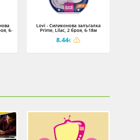
нова
Lovi - Силиконова залъгалка
Lovi
оя, 6-
Prime, Lilac, 2 броя, 6-18м
Prime,
8.44
€