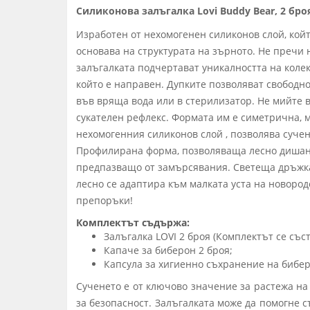
Силиконова залъгалка Lovi Buddy Bear, 2 броя
Изработен от нехомогенен силиконов слой, кой
основава на структурата на зърното. Не пречи 
залъгалката подчертават уникалността на колек
който е направен. Дупките позволяват свободн
във вряща вода или в стерилизатор. Не мийте в
сукателен рефлекс. Формата им е симетрична, 
нехомогенния силиконов слой , позволява сучен
Профилирана форма, позволяваща лесно дишане 
предпазващо от замърсявания. Светеща дръжка,
лесно се адаптира към малката уста на новоро
препоръки!
Комплектът съдържа:
Залъгалка LOVI 2 броя (Комплектът се със
Капаче за биберон 2 броя;
Капсула за хигиенно съхранение на бибе
Сученето е от ключово значение за растежа на 
за безопасност. Залъгалката може да помогне 