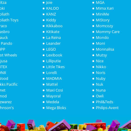
litza
Joie
MGA
oki
KALOO
Mima Xari
oliath
KANZ
MiniMe
oliath Toys
Kiddy
MiStory
raco
Kikkaboo
Momcozy
asbro
Kitikate
Mommy Care
auck
La Reina
Mondo
i Pando
Leander
Moni
iPP
LEGO
Monnalisa
ot Wheels
Lexibook
Mutsy
njusa
Lilliputie
Nice
NTEX
Little Tikes
Nikko
ON8
Lorelli
Noris
Wood
MADMIA
Nuby
akks Pacific
Mattel
Nuk
anet
Maxi Cosi
Nuna
anod
Mayoral
Owli
azwarez
Medela
Phil&Teds
ohnson's
Mega Bloks
Philips-Avent