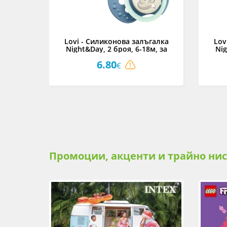
i Salt &
Lovi - Силиконова залъгалка
Lov
оя
Night&Day, 2 броя, 6-18м, за
Nig
момче
6.80
€
Промоции, акценти и трайно ни