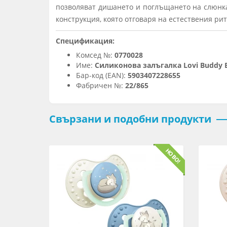
позволяват дишането и поглъщането на слюнка
конструкция, която отговаря на естествения ри
Спецификация:
Комсед №:
0770028
Име:
Силиконова залъгалка Lovi Buddy Be
Бар-код (EAN):
5903407228655
Фабричен №:
22/865
Свързани и подобни продукти