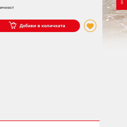
личност
Добави в количката