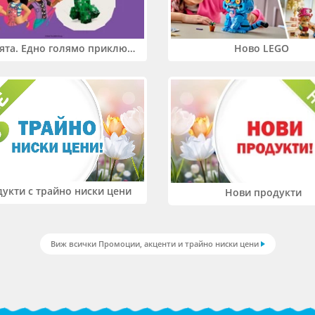
Два свята. Едно голямо приключение. Купи 2 продукта LEGO® Friends и/или LEGO® Minecraft и вземи -27%
Ново LEGO
укти с трайно ниски цени
Нови продукти
Виж всички Промоции, акценти и трайно ниски цени