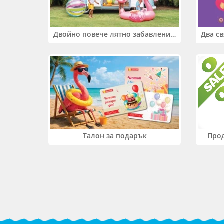
Двойно повече лятно забавление! Купи 2 продукта INTEX и вземи -33%
Прод
Талон за подарък