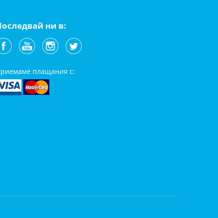
Последвай ни в:
риемаме плащания с: