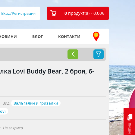
0
продукт(а) - 0.00
€
Вход/Регистрация
НОВИНИ
БЛОГ
КОНТАКТИ
а Lovi Buddy Bear, 2 броя, 6-
Вид:
Залъгалки и гризалки
ovi
пиши ни
На закрито