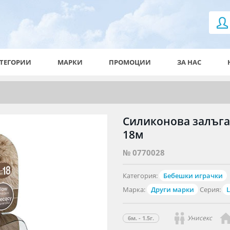
ТЕГОРИИ
МАРКИ
ПРОМОЦИИ
ЗА НАС
Силиконова залъгалк
18м
№ 0770028
Категория:
Бебешки играчки
Марка:
Други марки
Серия:
L
Унисекс
6м. - 1.5г.