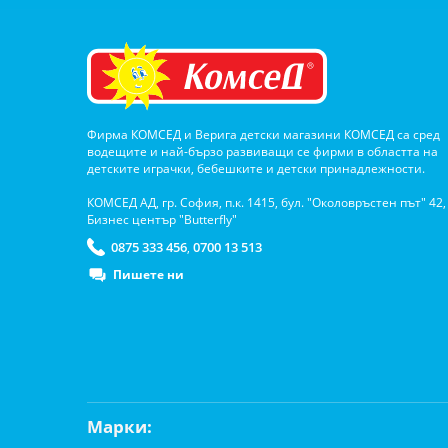
Фирма КОМСЕД и Верига детски магазини КОМСЕД са сред
водещите и най-бързо развиващи се фирми в областта на
детските играчки, бебешките и детски принадлежности.
КОМСЕД АД, гр. София, п.к. 1415, бул. "Околовръстен път" 42,
Бизнес център "Butterfly"
0875 333 456
0700 13 513
,
Пишете ни
Марки: