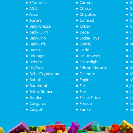
3Pommes
Carrera
G
AGU
Chicco
G
Arias
Chipolino
G
Aurora
Comsed
G
Baby Brezza
Cybex
G
babyFEHN
Dede
H
BabyOno
Dickie Toys
H
BabySafe
Disney
h
Barbie
Dodo
H
Bburago
Dr. Brown's
H
Bebetto
Eastcolight
I
BigToes
Edison Giocattoli
I
Birba/Trybeyond
Eichhorn
I
Boboli
Engino
i
Bontempi
Falk
J
Britax Römer
Faro
J
Bruder
Fisher Price
J
Cangaroo
Freeon
J
Canpol
Funko
J