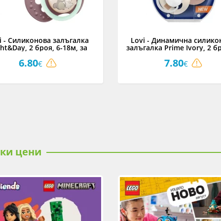
i - Силиконова залъгалка
Lovi - Динамична силико
ht&Day, 2 броя, 6-18м, за
залъгалка Prime Ivory, 2 бр
момиче
18м
6.80
7.80
€
€
ски цени