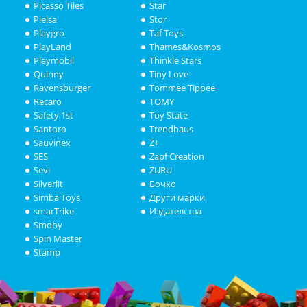
Picasso Tiles
Star
Pielsa
Stor
Playgro
Taf Toys
PlayLand
Thames&Kosmos
Playmobil
Thinkle Stars
Quinny
Tiny Love
Ravensburger
Tommee Tippee
Recaro
TOMY
Safety 1st
Toy State
Santoro
Trendhaus
Sauvinex
Z+
SES
Zapf Creation
Sevi
ZURU
Silverlit
Бочко
Simba Toys
Други марки
smarTrike
Издателства
Smoby
Spin Master
Stamp