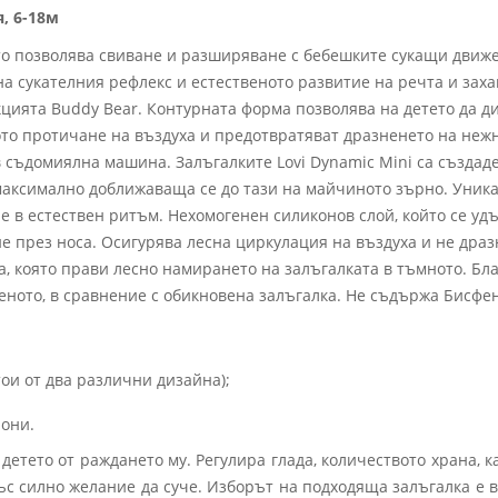
, 6-18м
то позволява свиване и разширяване с бебешките сукащи движ
на сукателния рефлекс и естественото развитие на речта и зах
цията Buddy Bear. Контурната форма позволява на детето да д
ото протичане на въздуха и предотвратяват дразненето на неж
 съдомиялна машина. Залъгалките Lovi Dynamic Mini са създаде
максимално доближаваща се до тази на майчиното зърно. Уник
е в естествен ритъм. Нехомогенен силиконов слой, който се уд
през носа. Осигурява лесна циркулация на въздуха и не драз
 която прави лесно намирането на залъгалката в тъмното. Бла
деното, в сравнение с обикновена залъгалка. Не съдържа Бисфе
тои от два различни дизайна);
рони.
детето от раждането му. Регулира глада, количеството храна, 
със силно желание да суче. Изборът на подходяща залъгалка е 