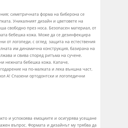
ения; симетричната форма на биберона се
апката. Уникалният дизайн и цветовете на
иша свободно през носа. Безопасен материал, от
ната бебешка кожа. Може да се дезинфекцира
ни от логопеди, с оглед защита на естествения
алната им динамична конструкция, базирана на
ължава и свива според ритъма на сучене.
ни нежната бебешка кожа. Капаче,
годарение на по-малката и лека външна част,
нол А! Спазени ортодонтски и логопедични
както и успокоява емоциите и осигурява усещане
важен въпрос. Формата и дизайнът му трябва да