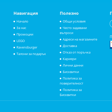
Навигация
Полезно
Начало
Общи условия
За нас
Често задавани
въпроси
Промоции
П
Адреси на магазините
LEGO
Доставка
Ravensburger
Отказ от поръчка
Талони за подарък
Кариери
Лични данни
Бисквитки
Политика за
поверителност
Политика за
Бисквитки