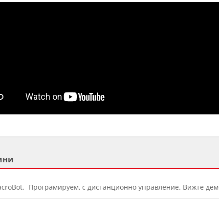
ини
 MacroBot. Програмируем, с дистанционно управление. Вижте дем