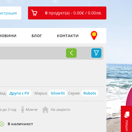
0
продукт(а) - 0.00
€
/ 0.00
лв.
истрация
НОВИНИ
БЛОГ
КОНТАКТИ
Вид:
Други с РУ
Марка:
Silverlit
Серия:
Robots
 до 3 год.
Момче
На закрито
пиши ни
В наличност