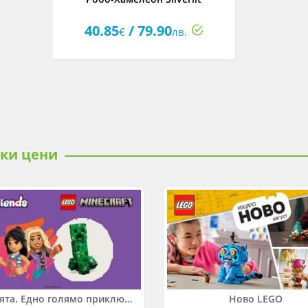
40.85
/ 79.90
€
лв.
ски цени
Два свята. Едно голямо приключение. Купи 2 продукта LEGO® Friends и/или LEGO® Minecraft и вземи -27%
Ново LEGO