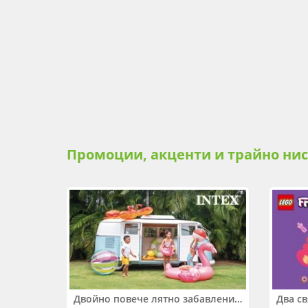
Промоции, акценти и трайно ни
Двойно повече лятно забавление! Купи 2 продукта INTEX и вземи -33%