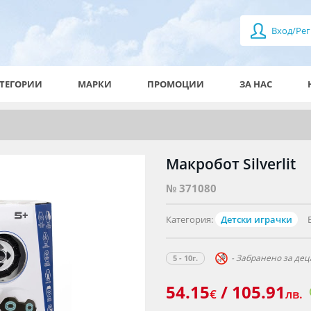
Вход/Рег
ТЕГОРИИ
МАРКИ
ПРОМОЦИИ
ЗА НАС
Макробот Silverlit
№ 371080
Категория:
Детски играчки
- Забранено за деца
5 - 10г.
54.15
/ 105.91
€
лв.