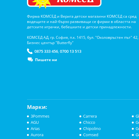
Фирма КОМСЕД и Верига детски магазини КОМСЕД са сред
водещите и най-бързо развиващи се фирми в областта на
детските играчки, бебешките и детски принадлежности.
КОМСЕД АД, гр. София, п.к. 1415, бул. "Околовръстен път" 42,
Бизнес център "Butterfly"
0875 333 456
0700 13 513
,
Пишете ни
Марки:
3Pommes
Carrera
G
AGU
Chicco
G
Arias
Chipolino
G
Aurora
Comsed
G