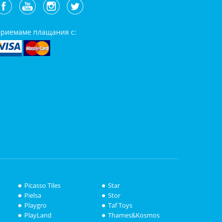
риемаме плащания с:
Picasso Tiles
Star
Pielsa
Stor
Playgro
Taf Toys
PlayLand
Thames&Kosmos