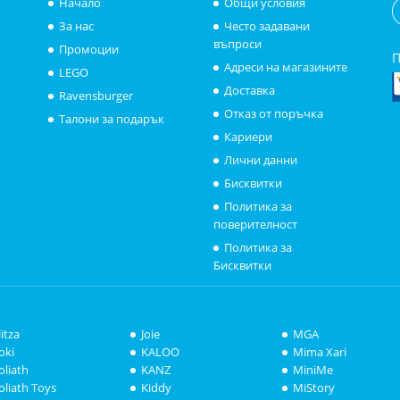
Начало
Общи условия
За нас
Често задавани
въпроси
Промоции
П
Адреси на магазините
LEGO
Доставка
Ravensburger
Отказ от поръчка
Талони за подарък
Кариери
Лични данни
Бисквитки
Политика за
поверителност
Политика за
Бисквитки
litza
Joie
MGA
oki
KALOO
Mima Xari
oliath
KANZ
MiniMe
oliath Toys
Kiddy
MiStory