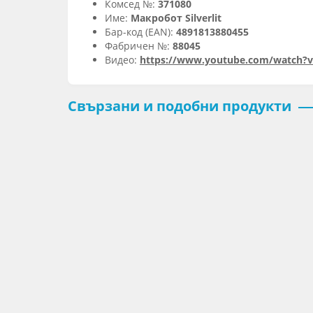
Комсед №:
371080
Име:
Макробот Silverlit
Бар-код (EAN):
4891813880455
Фабричен №:
88045
Видео:
https://www.youtube.com/watch?
Свързани и подобни продукти