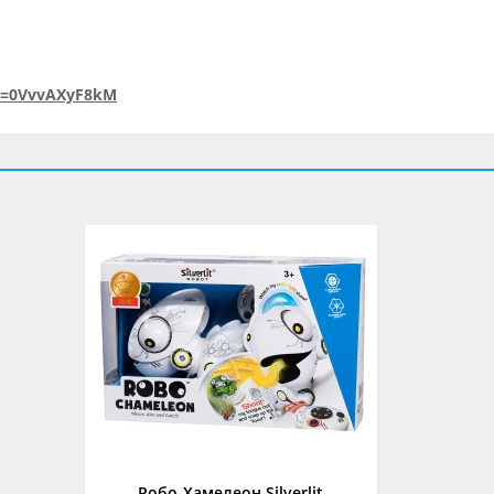
v=0VvvAXyF8kM
Робо-Хамелеон Silverlit