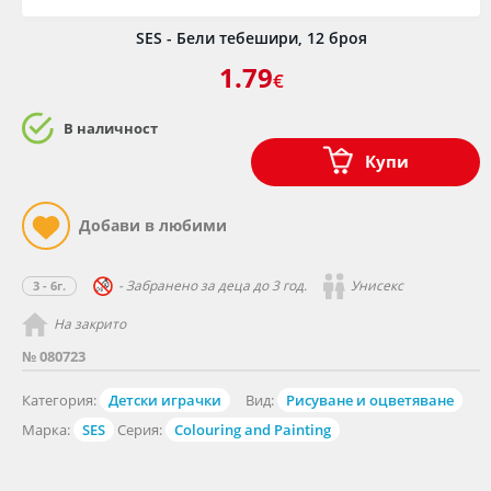
SES - Бели тебешири, 12 броя
1.79
€
В наличност
Купи
- Забранено за деца до 3 год.
Унисекс
3 - 6г.
На закрито
№ 080723
Категория:
Детски играчки
Вид:
Рисуване и оцветяване
Марка:
SES
Серия:
Colouring and Painting