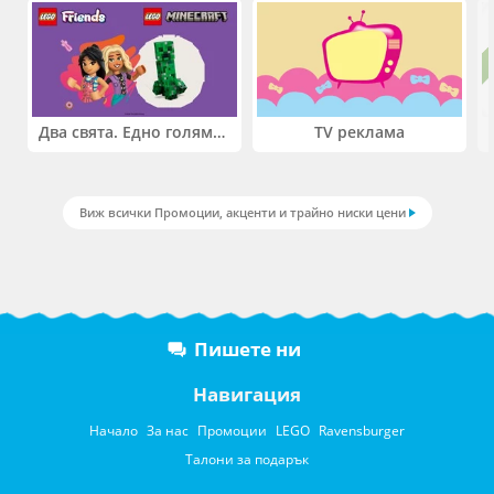
Два свята. Едно голямо приключение. Купи 2 продукта LEGO® Friends и/или LEGO® Minecraft и вземи -27%
TV реклама
Виж всички Промоции, акценти и трайно ниски цени
Пишете ни
Навигация
Начало
За нас
Промоции
LEGO
Ravensburger
Талони за подарък