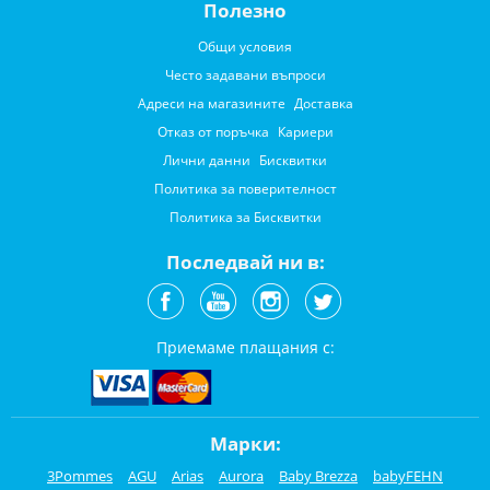
Полезно
Общи условия
Често задавани въпроси
Адреси на магазините
Доставка
Отказ от поръчка
Кариери
Лични данни
Бисквитки
Политика за поверителност
Политика за Бисквитки
Последвай ни в:
Приемаме плащания с:
Марки:
3Pommes
AGU
Arias
Aurora
Baby Brezza
babyFEHN