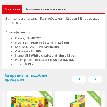
Описание
Наличности по магазини
За писане и рисуване - Бели тебешири - 12 броя SES - за възраст
от 3 до 6 г.
Спецификация:
Комсед №:
080723
Име:
SES - Бели тебешири, 12 броя
Бар-код (EAN):
8710341002008
Фабричен №:
200
Name:
SES White chalks anti dust 12 pcs.
Размер с опаковката:
6 х 8.5 х 2 см. см.
Тегло:
0.13 кг.
Свързани и подобни
продукти