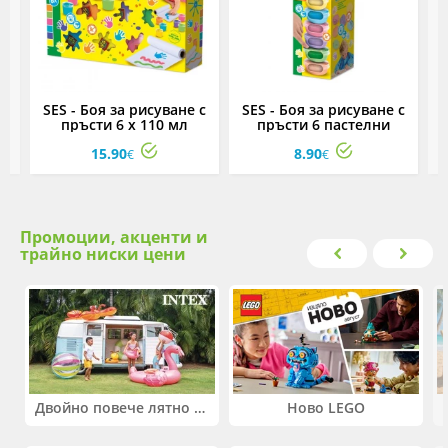
SES - Боя за рисуване с
SES - Боя за рисуване с
пръсти 6 х 110 мл
пръсти 6 пастелни
цветове х 45 мл
15.90
8.90
€
€
Промоции, акценти и
трайно ниски цени
Двойно повече лятно забавление! Купи 2 продукта INTEX и вземи -33%
Ново LEGO