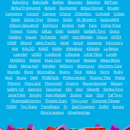
BabyOno
BabySafe
Barbie
Bburago
Bebetto
BigToes
Birba/Trybeyond
Boboli
Bontempi
Britax Römer
Bruder
Cangaroo
Canpol
Carrera
Chicco
Chipolino
Comsed
Cybex
Dede
Dickie Toys
Disney
Dodo
Dr. Brown's
Eastcolight
Edison Giocattoli
Eichhorn
Engino
Falk
Faro
Fisher Price
Freeon
Funko
Glitza
Goki
Goliath
Goliath Toys
Graco
Hasbro
Hauck
hi Pando
HiPP
Hot Wheels
Injusa
INTEX
ION8
iWood
Jakks Pacific
Janet
Janod
Jazwarez
Johnson's
Joie
KALOO
KANZ
Kiddy
Kikkaboo
Kitikate
La Reina
Leander
LEGO
Lexibook
Lilliputie
Little Tikes
Lorelli
MADMIA
Mattel
Maxi Cosi
Mayoral
Medela
Mega Bloks
MGA
Mima Xari
MiniMe
MiStory
Momcozy
Mommy Care
Mondo
Moni
Monnalisa
Mutsy
Nice
Nikko
Noris
Nuby
Nuk
Nuna
Owli
Phil&Teds
Philips-Avent
Picasso Tiles
Pielsa
Playgro
PlayLand
Playmobil
Quinny
Ravensburger
Recaro
Safety 1st
Santoro
Sauvinex
SES
Sevi
Silverlit
Simba Toys
smarTrike
Smoby
Spin Master
Stamp
Star
Stor
Taf Toys
Thames&Kosmos
Thinkle Stars
Tiny Love
Tommee Tippee
TOMY
Toy State
Trendhaus
Z+
Zapf Creation
ZURU
Бочко
Други марки
Издателства