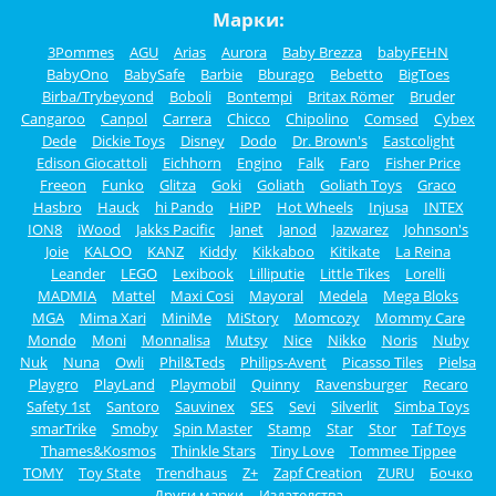
Марки:
3Pommes
AGU
Arias
Aurora
Baby Brezza
babyFEHN
BabyOno
BabySafe
Barbie
Bburago
Bebetto
BigToes
Birba/Trybeyond
Boboli
Bontempi
Britax Römer
Bruder
Cangaroo
Canpol
Carrera
Chicco
Chipolino
Comsed
Cybex
Dede
Dickie Toys
Disney
Dodo
Dr. Brown's
Eastcolight
Edison Giocattoli
Eichhorn
Engino
Falk
Faro
Fisher Price
Freeon
Funko
Glitza
Goki
Goliath
Goliath Toys
Graco
Hasbro
Hauck
hi Pando
HiPP
Hot Wheels
Injusa
INTEX
ION8
iWood
Jakks Pacific
Janet
Janod
Jazwarez
Johnson's
Joie
KALOO
KANZ
Kiddy
Kikkaboo
Kitikate
La Reina
Leander
LEGO
Lexibook
Lilliputie
Little Tikes
Lorelli
MADMIA
Mattel
Maxi Cosi
Mayoral
Medela
Mega Bloks
MGA
Mima Xari
MiniMe
MiStory
Momcozy
Mommy Care
Mondo
Moni
Monnalisa
Mutsy
Nice
Nikko
Noris
Nuby
Nuk
Nuna
Owli
Phil&Teds
Philips-Avent
Picasso Tiles
Pielsa
Playgro
PlayLand
Playmobil
Quinny
Ravensburger
Recaro
Safety 1st
Santoro
Sauvinex
SES
Sevi
Silverlit
Simba Toys
smarTrike
Smoby
Spin Master
Stamp
Star
Stor
Taf Toys
Thames&Kosmos
Thinkle Stars
Tiny Love
Tommee Tippee
TOMY
Toy State
Trendhaus
Z+
Zapf Creation
ZURU
Бочко
Други марки
Издателства