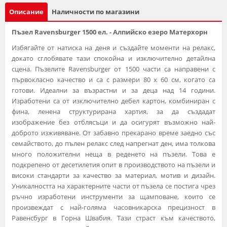
Описание
Наличности по магазини
Пъзел Ravensburger 1500 ел. - Алпийско езеро Матерхорн
Избягайте от натиска на деня и създайте моменти на релакс,
докато сглобявате тази спокойна и изключително детайлна
сцена. Пъзелите Ravensburger от 1500 части са направени с
първокласно качество и са с размери 80 x 60 см, когато са
готови. Идеални за възрастни и за деца над 14 години.
Изработени са от изключително дебел картон, комбиниран с
фина, ленена структурирана хартия, за да създадат
изображение без отблясъци и да осигурят възможно най-
доброто изживяване. От забавно прекарано време заедно със
семайството, до пълен релакс след напрегнат ден, има толкова
много положителни неща в реденето на пъзели. Това е
подкрепено от десетилетия опит в производството на пъзели и
високи стандарти за качество за материал, мотив и дизайн.
Уникалността на характерните части от пъзела се постига чрез
ръчно изработени инструменти за щамповане, които се
произвеждат с най-голяма часовникарска прецизност в
Равенсбург в Горна Швабия. Тази страст към качеството,