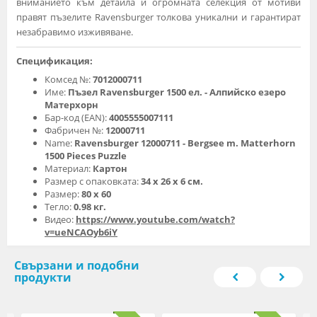
вниманието към детайла и огромната селекция от мотиви
правят пъзелите Ravensburger толкова уникални и гарантират
незабравимо изживяване.
Спецификация:
Комсед №:
7012000711
Име:
Пъзел Ravensburger 1500 ел. - Алпийско езеро
Матерхорн
Бар-код (EAN):
4005555007111
Фабричен №:
12000711
Name:
Ravensburger 12000711 - Bergsee m. Matterhorn
1500 Pieces Puzzle
Материал:
Картон
Размер с опаковката:
34 x 26 x 6 см.
Размер:
80 x 60
Тегло:
0.98 кг.
Видео:
https://www.youtube.com/watch?
v=ueNCAOyb6iY
Свързани и подобни
продукти