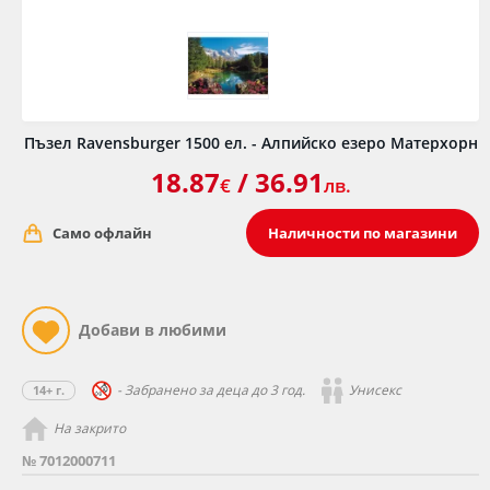
Пъзел Ravensburger 1500 ел. - Алпийско езеро Матерхорн
18.87
/ 36.91
€
лв.
Само офлайн
Наличности по магазини
- Забранено за деца до 3 год.
Унисекс
14+ г.
На закрито
№ 7012000711