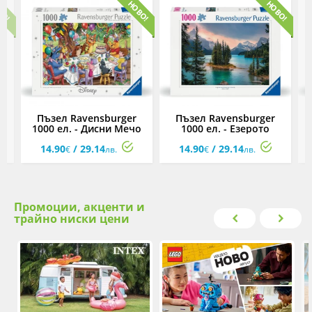
Пъзел Ravensburger
Пъзел Ravensburger
-
1000 ел. - Дисни Мечо
1000 ел. - Езерото
Пух
Малайн, Канада
14.90
/ 29.14
14.90
/ 29.14
€
лв.
€
лв.
Промоции, акценти и
трайно ниски цени