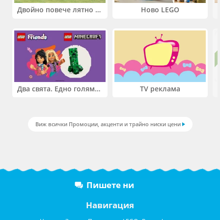
Двойно повече лятно забавление! Купи 2 продукта INTEX и вземи -33%
Ново LEGO
Два свята. Едно голямо приключение. Купи 2 продукта LEGO® Friends и/или LEGO® Minecraft и вземи -27%
TV реклама
Виж всички Промоции, акценти и трайно ниски цени
Пишете ни
Навигация