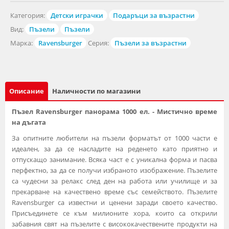
Категория:
Детски играчки
Подаръци за възрастни
Вид:
Пъзели
Пъзели
Марка:
Ravensburger
Серия:
Пъзели за възрастни
Описание
Наличности по магазини
Пъзел Ravensburger панорама 1000 ел. - Мистично време
на дъгата
За опитните любители на пъзели форматът от 1000 части е
идеален, за да се насладите на реденето като приятно и
отпускащо занимание. Всяка част е с уникална форма и пасва
перфектно, за да се получи избраното изображение. Пъзелите
са чудесни за релакс след ден на работа или училище и за
прекарване на качествено време със семейството. Пъзелите
Ravensburger са известни и ценени заради своето качество.
Присъединете се към милионите хора, които са открили
забавния свят на пъзелите с висококачествените продукти на