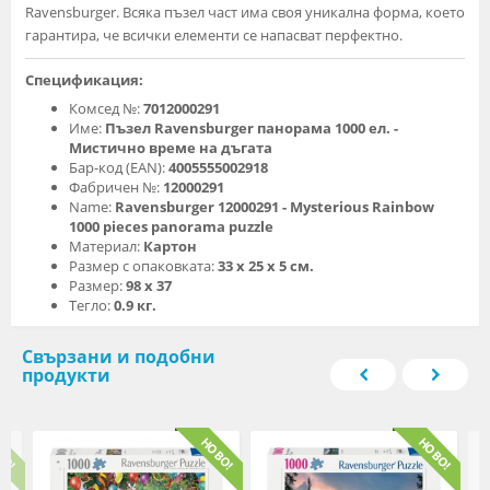
Ravensburger. Всяка пъзел част има своя уникална форма, което
гарантира, че всички елементи се напасват перфектно.
Спецификация:
Комсед №:
7012000291
Име:
Пъзел Ravensburger панорама 1000 ел. -
Мистично време на дъгата
Бар-код (EAN):
4005555002918
Фабричен №:
12000291
Name:
Ravensburger 12000291 - Mysterious Rainbow
1000 pieces panorama puzzle
Материал:
Картон
Размер с опаковката:
33 х 25 х 5 см.
Размер:
98 х 37
Тегло:
0.9 кг.
Свързани и подобни
продукти