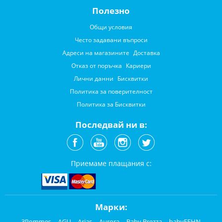
Полезно
Общи условия
Често задавани въпроси
Адреси на магазините
Доставка
Отказ от поръчка
Кариери
Лични данни
Бисквитки
Политика за поверителност
Политика за Бисквитки
Последвай ни в:
Приемаме плащания с:
Марки:
3Pommes
AGU
Arias
Aurora
Baby Brezza
babyFEHN