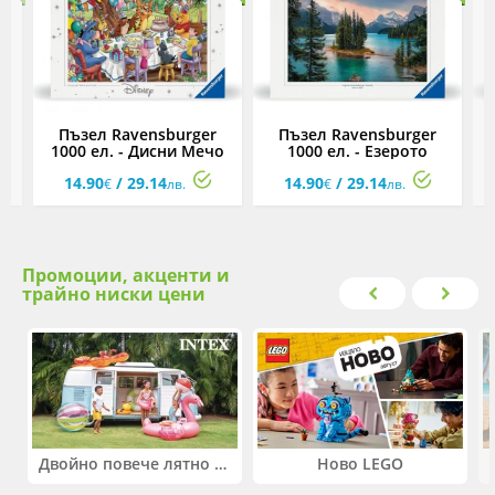
Пъзел Ravensburger
Пъзел Ravensburger
-
1000 ел. - Дисни Мечо
1000 ел. - Езерото
Пух
Малайн, Канада
14.90
/ 29.14
14.90
/ 29.14
€
лв.
€
лв.
Промоции, акценти и
трайно ниски цени
Двойно повече лятно забавление! Купи 2 продукта INTEX и вземи -33%
Ново LEGO