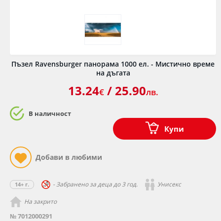
Пъзел Ravensburger панорама 1000 ел. - Мистично време
на дъгата
13.24
/ 25.90
€
лв.
В наличност
Купи
- Забранено за деца до 3 год.
Унисекс
14+ г.
На закрито
№ 7012000291