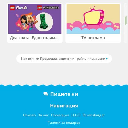
Два свята. Едно голямо приключение. Купи 2 продукта LEGO® Friends и/или LEGO® Minecraft и вземи -27%
TV реклама
Виж всички Промоции, акценти и трайно ниски цени
Пишете ни
Навигация
Начало
За нас
Промоции
LEGO
Ravensburger
Талони за подарък