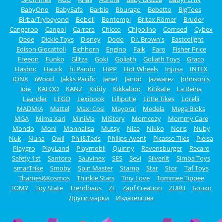
BabyOno
BabySafe
Barbie
Bburago
Bebetto
BigToes
Birba/Trybeyond
Boboli
Bontempi
Britax Römer
Bruder
Cangaroo
Canpol
Carrera
Chicco
Chipolino
Comsed
Cybex
Dede
Dickie Toys
Disney
Dodo
Dr. Brown's
Eastcolight
Edison Giocattoli
Eichhorn
Engino
Falk
Faro
Fisher Price
Freeon
Funko
Glitza
Goki
Goliath
Goliath Toys
Graco
Hasbro
Hauck
hi Pando
HiPP
Hot Wheels
Injusa
INTEX
ION8
iWood
Jakks Pacific
Janet
Janod
Jazwarez
Johnson's
Joie
KALOO
KANZ
Kiddy
Kikkaboo
Kitikate
La Reina
Leander
LEGO
Lexibook
Lilliputie
Little Tikes
Lorelli
MADMIA
Mattel
Maxi Cosi
Mayoral
Medela
Mega Bloks
MGA
Mima Xari
MiniMe
MiStory
Momcozy
Mommy Care
Mondo
Moni
Monnalisa
Mutsy
Nice
Nikko
Noris
Nuby
Nuk
Nuna
Owli
Phil&Teds
Philips-Avent
Picasso Tiles
Pielsa
Playgro
PlayLand
Playmobil
Quinny
Ravensburger
Recaro
Safety 1st
Santoro
Sauvinex
SES
Sevi
Silverlit
Simba Toys
smarTrike
Smoby
Spin Master
Stamp
Star
Stor
Taf Toys
Thames&Kosmos
Thinkle Stars
Tiny Love
Tommee Tippee
TOMY
Toy State
Trendhaus
Z+
Zapf Creation
ZURU
Бочко
Други марки
Издателства