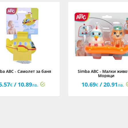
ba ABC - Самолет за баня
Simba ABC - Малки живо
Моряци
5.57
/ 10.89
10.69
/ 20.91
€
лв.
€
лв.