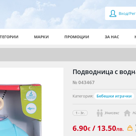
Вход/Рег
ТЕГОРИИ
МАРКИ
ПРОМОЦИИ
ЗА НАС
Подводница с водна
№ 043467
Категория:
Бебешки играчки
Унисекс
Н
1 - 3г.
6.90
/ 13.50
€
лв.