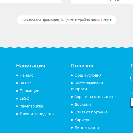
Виж всички Промоции, акценти и трайно ниски цени
Навигация
Полезно
Начало
Общи условия
За нас
Често задавани
въпроси
Промоции
П
Адреси на магазините
LEGO
Доставка
Ravensburger
Отказ от поръчка
Талони за подарък
Кариери
Лични данни