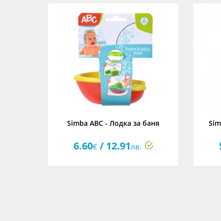
ba ABC
Simba ABC - Лодка за баня
Sim
6.60
/ 12.91
€
лв.