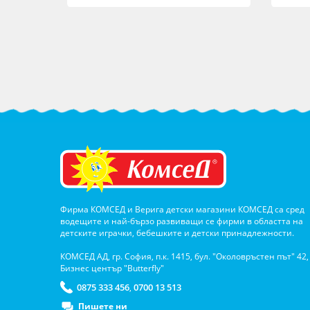
Фирма КОМСЕД и Верига детски магазини КОМСЕД са сред
водещите и най-бързо развиващи се фирми в областта на
детските играчки, бебешките и детски принадлежности.
КОМСЕД АД, гр. София, п.к. 1415, бул. "Околовръстен път" 42,
Бизнес център "Butterfly"
0875 333 456
0700 13 513
,
Пишете ни