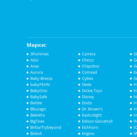
Марки:
3Pommes
Carrera
G
AGU
Chicco
G
Arias
Chipolino
G
Aurora
Comsed
G
Baby Brezza
Cybex
G
babyFEHN
Dede
H
BabyOno
Dickie Toys
H
BabySafe
Disney
h
Barbie
Dodo
H
Bburago
Dr. Brown's
H
Bebetto
Eastcolight
I
BigToes
Edison Giocattoli
I
Birba/Trybeyond
Eichhorn
I
Boboli
Engino
i