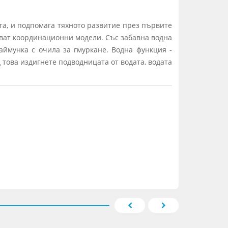
та, и подпомага тяхното развитие през първите
чават координационни модели. Със забавна водна
аймунка с очила за гмуркане. Водна функция -
 това издигнете подводницата от водата, водата