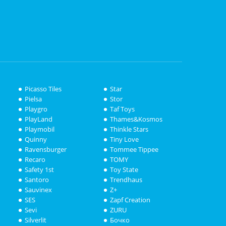
Picasso Tiles
Star
Pielsa
Stor
Playgro
Taf Toys
PlayLand
Thames&Kosmos
Playmobil
Thinkle Stars
Quinny
Tiny Love
Ravensburger
Tommee Tippee
Recaro
TOMY
Safety 1st
Toy State
Santoro
Trendhaus
Sauvinex
Z+
SES
Zapf Creation
Sevi
ZURU
Silverlit
Бочко