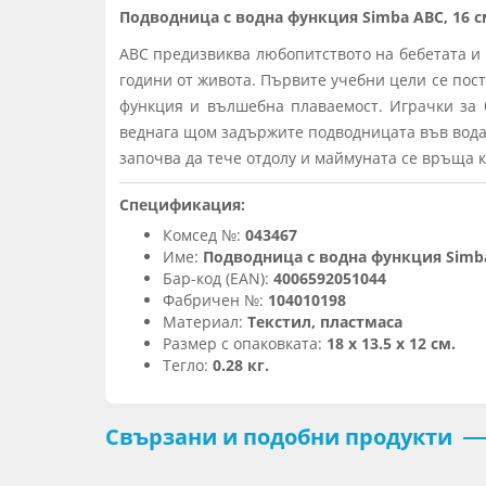
Подводница с водна функция Simba ABC, 16 с
ABC предизвиква любопитството на бебетата и 
години от живота. Първите учебни цели се пост
функция и вълшебна плаваемост. Играчки за б
веднага щом задържите подводницата във водата
започва да тече отдолу и маймуната се връща 
Спецификация:
Комсед №:
043467
Име:
Подводница с водна функция Simba
Бар-код (EAN):
4006592051044
Фабричен №:
104010198
Материал:
Текстил, пластмаса
Размер с опаковката:
18 х 13.5 х 12 см.
Тегло:
0.28 кг.
Свързани и подобни продукти