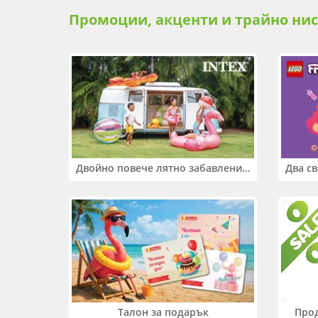
Промоции, акценти и трайно ни
Двойно повече лятно забавление! Купи 2 продукта INTEX и вземи -33%
Прод
Талон за подарък