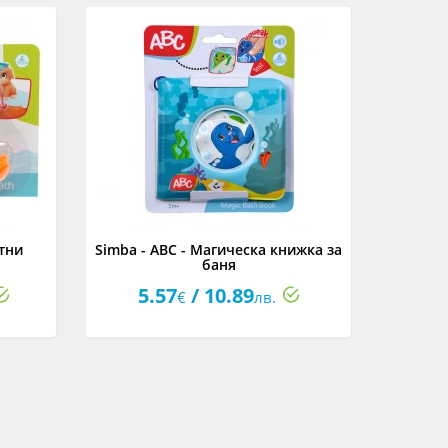
тни
Simba - ABC - Магическа книжка за
Simb
баня
5.57
/ 10.89
11
€
лв.