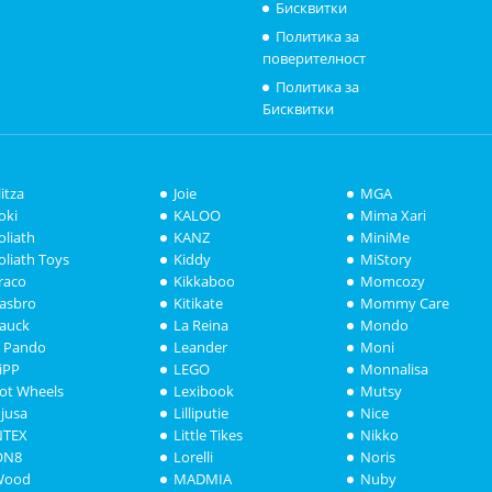
Бисквитки
Политика за
поверителност
Политика за
Бисквитки
litza
Joie
MGA
oki
KALOO
Mima Xari
oliath
KANZ
MiniMe
oliath Toys
Kiddy
MiStory
raco
Kikkaboo
Momcozy
asbro
Kitikate
Mommy Care
auck
La Reina
Mondo
i Pando
Leander
Moni
iPP
LEGO
Monnalisa
ot Wheels
Lexibook
Mutsy
njusa
Lilliputie
Nice
NTEX
Little Tikes
Nikko
ON8
Lorelli
Noris
Wood
MADMIA
Nuby