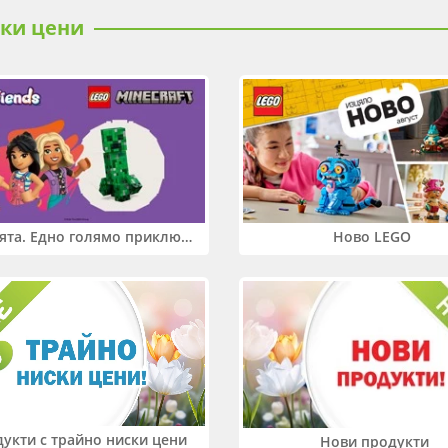
ски цени
Два свята. Едно голямо приключение. Купи 2 продукта LEGO® Friends и/или LEGO® Minecraft и вземи -27%
Ново LEGO
укти с трайно ниски цени
Нови продукти