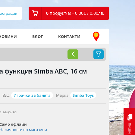
0
продукт(а) - 0.00
€
/ 0.00
лв.
истрация
НОВИНИ
БЛОГ
КОНТАКТИ
 функция Simba ABC, 16 см
Вид:
Играчки за банята
Марка:
Simba Toys
а закрито
Само офлайн
пиши ни
Наличности по магазини