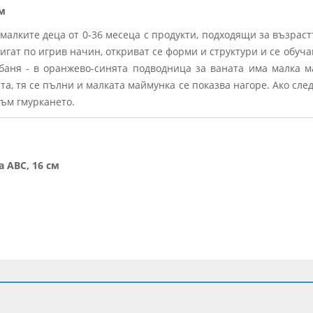
м
малките деца от 0-36 месеца с продукти, подходящи за възраст
игат по игрив начин, откриват се форми и структури и се обу
аня - в оранжево-синята подводница за ваната има малка м
, тя се пълни и малката маймунка се показва нагоре. Ако след
към гмуркането.
 ABC, 16 см