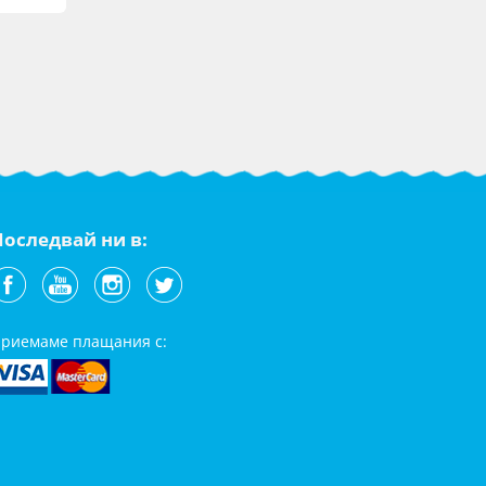
Последвай ни в:
риемаме плащания с: