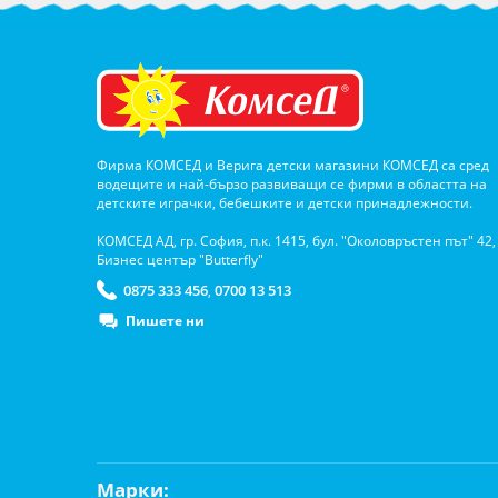
Фирма КОМСЕД и Верига детски магазини КОМСЕД са сред
водещите и най-бързо развиващи се фирми в областта на
детските играчки, бебешките и детски принадлежности.
КОМСЕД АД, гр. София, п.к. 1415, бул. "Околовръстен път" 42,
Бизнес център "Butterfly"
0875 333 456
0700 13 513
,
Пишете ни
Марки: