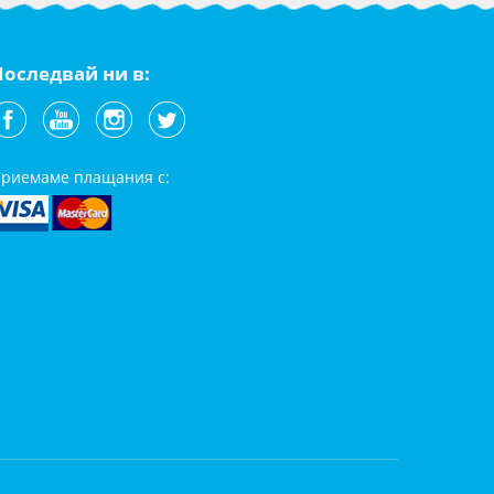
Последвай ни в:
риемаме плащания с: