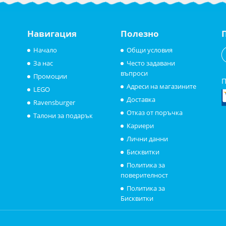
Навигация
Полезно
Начало
Общи условия
За нас
Често задавани
въпроси
Промоции
П
Адреси на магазините
LEGO
Доставка
Ravensburger
Отказ от поръчка
Талони за подарък
Кариери
Лични данни
Бисквитки
Политика за
поверителност
Политика за
Бисквитки