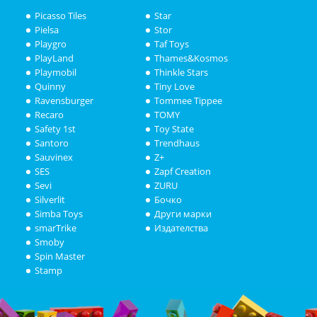
Picasso Tiles
Star
Pielsa
Stor
Playgro
Taf Toys
PlayLand
Thames&Kosmos
Playmobil
Thinkle Stars
Quinny
Tiny Love
Ravensburger
Tommee Tippee
Recaro
TOMY
Safety 1st
Toy State
Santoro
Trendhaus
Sauvinex
Z+
SES
Zapf Creation
Sevi
ZURU
Silverlit
Бочко
Simba Toys
Други марки
smarTrike
Издателства
Smoby
Spin Master
Stamp