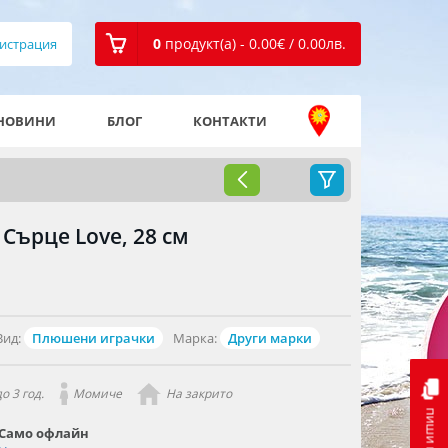
0
продукт(а) - 0.00
€
/ 0.00
лв.
истрация
НОВИНИ
БЛОГ
КОНТАКТИ
Сърце Love, 28 см
Вид:
Плюшени играчки
Марка:
Други марки
о 3 год.
Момиче
На закрито
пиши ни
Само офлайн