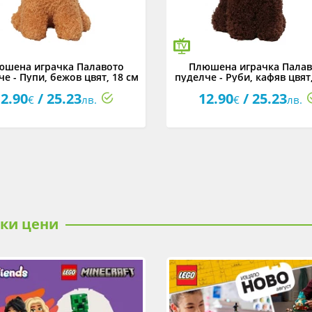
юшена играчка Палавото
Плюшена играчка Палав
е - Пупи, бежов цвят, 18 см
пуделче - Руби, кафяв цвят
2.90
/ 25.23
12.90
/ 25.23
€
лв.
€
лв.
ски цени