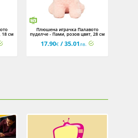
ото
Плюшена играчка Палавото
Плюш
, 18 см
пуделче - Пами, розов цвят, 28 см
пуделче
17.90
/ 35.01
17
€
лв.