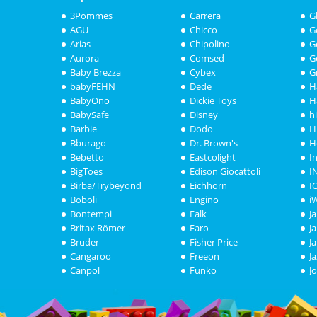
3Pommes
Carrera
G
AGU
Chicco
G
Arias
Chipolino
G
Aurora
Comsed
G
Baby Brezza
Cybex
G
babyFEHN
Dede
H
BabyOno
Dickie Toys
H
BabySafe
Disney
h
Barbie
Dodo
H
Bburago
Dr. Brown's
H
Bebetto
Eastcolight
I
BigToes
Edison Giocattoli
I
Birba/Trybeyond
Eichhorn
I
Boboli
Engino
i
Bontempi
Falk
J
Britax Römer
Faro
J
Bruder
Fisher Price
J
Cangaroo
Freeon
J
Canpol
Funko
J