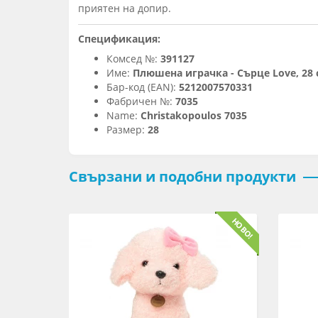
приятен на допир.
Спецификация:
Комсед №:
391127
Име:
Плюшена играчка - Сърце Love, 28
Бар-код (EAN):
5212007570331
Фабричен №:
7035
Name:
Christakopoulos 7035
Размер:
28
Свързани и подобни продукти