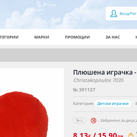
Вход/Рег
ТЕГОРИИ
МАРКИ
ПРОМОЦИИ
ЗА НАС
Плюшена играчка - 
Christakopoulos 7035
№ 391127
Категория:
Детски играчки
- Забранено за деца д
3+ г.
8.13
/ 15.90
€
лв.