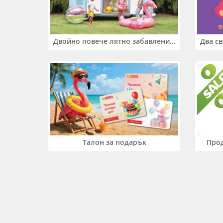
Двойно повече лятно забавление! Купи 2 продукта INTEX и вземи -33%
Прод
Талон за подарък