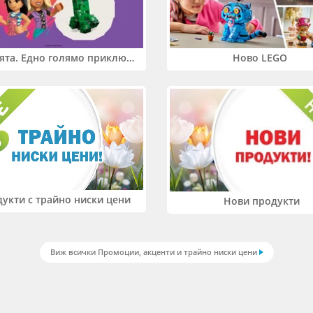
Два свята. Едно голямо приключение. Купи 2 продукта LEGO® Friends и/или LEGO® Minecraft и вземи -27%
Ново LEGO
укти с трайно ниски цени
Нови продукти
Виж всички Промоции, акценти и трайно ниски цени