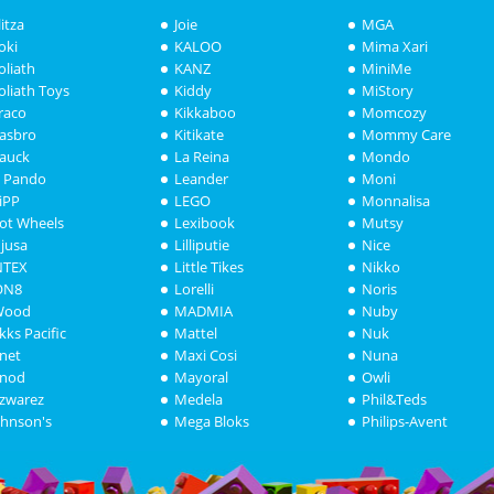
litza
Joie
MGA
oki
KALOO
Mima Xari
oliath
KANZ
MiniMe
oliath Toys
Kiddy
MiStory
raco
Kikkaboo
Momcozy
asbro
Kitikate
Mommy Care
auck
La Reina
Mondo
i Pando
Leander
Moni
iPP
LEGO
Monnalisa
ot Wheels
Lexibook
Mutsy
njusa
Lilliputie
Nice
NTEX
Little Tikes
Nikko
ON8
Lorelli
Noris
Wood
MADMIA
Nuby
akks Pacific
Mattel
Nuk
anet
Maxi Cosi
Nuna
anod
Mayoral
Owli
azwarez
Medela
Phil&Teds
ohnson's
Mega Bloks
Philips-Avent