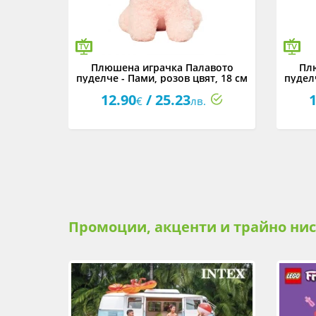
о гласче
Плюшена играчка Палавото
Пл
ент
пуделче - Пами, розов цвят, 18 см
пуделч
12.90
/ 25.23
1
€
лв.
Промоции, акценти и трайно ни