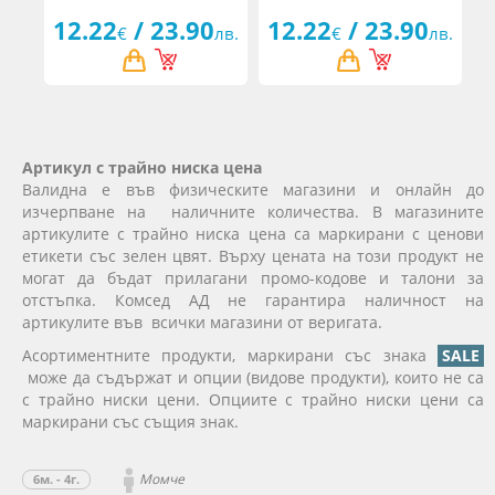
12.22
/ 23.90
12.22
/ 23.90
€
лв.
€
лв.
Артикул с трайно ниска цена
Валидна е във физическите магазини и онлайн до
изчерпване на наличните количества. В магазините
артикулите с трайно ниска цена са маркирани с ценови
етикети със зелен цвят. Върху цената на този продукт не
могат да бъдат прилагани промо-кодове и талони за
отстъпка. Комсед АД не гарантира наличност на
артикулите във всички магазини от веригата.
Асортиментните продукти, маркирани със знака
SALE
може да съдържат и опции (видове продукти), които не са
с трайно ниски цени. Опциите с трайно ниски цени са
маркирани със същия знак.
Момче
6м. - 4г.