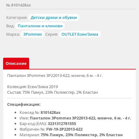
№ 8101428as
Категория:
Детски дрехи и обувки
Вид:
Панталони и клинове
Марка:
3Pommes
Серия:
OUTLET Есен/Зима
Описание
Панталон 3Pommes 3P22013-622, момче, 6 м. - 4 г.
Колекция: Есен/Зима 2019
Състав: 75% Памук, 23% Полиестер, 2% Еластан
Спецификация:
Комсед №:
8101428as
Име:
Панталон 3Pommes 3P22013-622, момче, 6 м. - 4 г.
Бар-код (EAN):
3231312781555
Фабричен №:
FW-19-3P22013-622
Материал:
75% Памук, 23% Полиестер, 2% Еластан