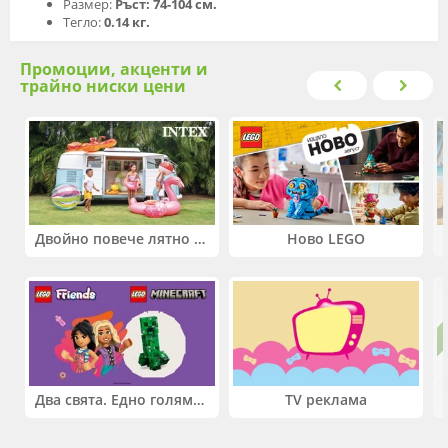
Размер:
Ръст: 74-104 см.
Тегло:
0.14 кг.
Промоции, акценти и
трайно ниски цени
Двойно повече лятно забавление! Купи 2 продукта INTEX и вземи -33%
Ново LEGO
Два свята. Едно голямо приключение. Купи 2 продукта LEGO® Friends и/или LEGO® Minecraft и вземи -27%
TV реклама