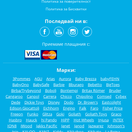
Политика за поверителност
Политика за Бисквитки
Последвай ни в:
Приемаме плащания с:
Марки:
3Pommes
AGU
Arias
Aurora
Baby Brezza
babyFEHN
BabyOno
BabySafe
Barbie
Bburago
Bebetto
BigToes
Birba/Trybeyond
Boboli
Bontempi
Britax Römer
Bruder
Cangaroo
Canpol
Carrera
Chicco
Chipolino
Comsed
Cybex
Dede
Dickie Toys
Disney
Dodo
Dr. Brown's
Eastcolight
Edison Giocattoli
Eichhorn
Engino
Falk
Faro
Fisher Price
Freeon
Funko
Glitza
Goki
Goliath
Goliath Toys
Graco
Hasbro
Hauck
hi Pando
HiPP
Hot Wheels
Injusa
INTEX
ION8
iWood
Jakks Pacific
Janet
Janod
Jazwarez
Johnson's
Joie
KALOO
KANZ
Kiddy
Kikkaboo
Kitikate
La Reina