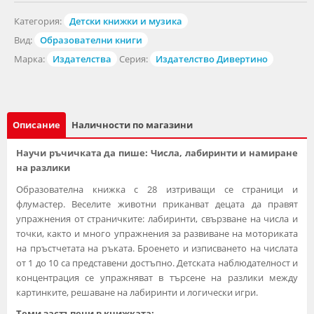
Категория:
Детски книжки и музика
Вид:
Образователни книги
Марка:
Издателства
Серия:
Издателство Дивертино
Описание
Наличности по магазини
Научи ръчичката да пише: Числа, лабиринти и намиране
на разлики
Образователна книжка с 28 изтриващи се страници и
флумастер. Веселите животни приканват децата да правят
упражнения от страничките: лабиринти, свързване на числа и
точки, както и много упражнения за развиване на моториката
на пръстчетата на ръката. Броенето и изписването на числата
от 1 до 10 са представени достъпно. Детската наблюдателност и
концентрация се упражняват в търсене на разлики между
картинките, решаване на лабиринти и логически игри.
Теми застъпени в книжката: