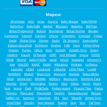
Марки:
3Pommes
AGU
Arias
Aurora
Baby Brezza
babyFEHN
BabyOno
BabySafe
Barbie
Bburago
Bebetto
BigToes
Birba/Trybeyond
Boboli
Bontempi
Britax Römer
Bruder
Cangaroo
Canpol
Carrera
Chicco
Chipolino
Comsed
Cybex
Dede
Dickie Toys
Disney
Dodo
Dr. Brown's
Eastcolight
Edison Giocattoli
Eichhorn
Engino
Falk
Faro
Fisher Price
Freeon
Funko
Glitza
Goki
Goliath
Goliath Toys
Graco
Hasbro
Hauck
hi Pando
HiPP
Hot Wheels
Injusa
INTEX
ION8
iWood
Jakks Pacific
Janet
Janod
Jazwarez
Johnson's
Joie
KALOO
KANZ
Kiddy
Kikkaboo
Kitikate
La Reina
Leander
LEGO
Lexibook
Lilliputie
Little Tikes
Lorelli
MADMIA
Mattel
Maxi Cosi
Mayoral
Medela
Mega Bloks
MGA
Mima Xari
MiniMe
MiStory
Momcozy
Mommy Care
Mondo
Moni
Monnalisa
Mutsy
Nice
Nikko
Noris
Nuby
Nuk
Nuna
Owli
Phil&Teds
Philips-Avent
Picasso Tiles
Pielsa
Playgro
PlayLand
Playmobil
Quinny
Ravensburger
Recaro
Safety 1st
Santoro
Sauvinex
SES
Sevi
Silverlit
Simba Toys
smarTrike
Smoby
Spin Master
Stamp
Star
Stor
Taf Toys