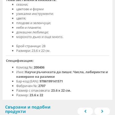
сезони;
цветове и форми
узикални инструменти;
цветя;
плодове и зеленчуци;
небе и планети;
домашни любимци;
морското дъно и още много.
Брой страници: 28
Размери: 23.6 х 22 см.
Спецификация:
Комсед №:
200406
Име:
Научи ръчичката да пише: Числа, лабиринти и
намиране на разлики
Бар-код (EAN):
9786199141571
Фабричен №:
2707
Размер с опаковката:
23.6 х 22 см.
Размер:
23.6 х 22
Свързани и подобни
продукти