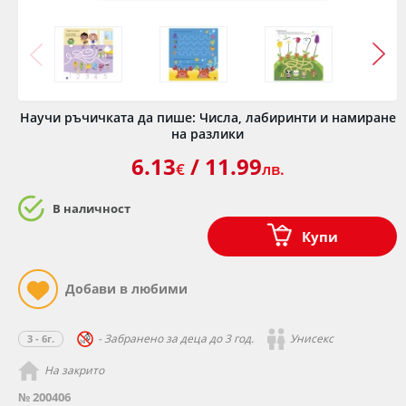
Научи ръчичката да пише: Числа, лабиринти и намиране
на разлики
6.13
/ 11.99
€
лв.
В наличност
Купи
- Забранено за деца до 3 год.
Унисекс
3 - 6г.
На закрито
№ 200406