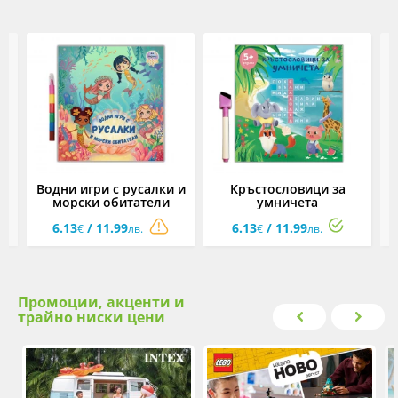
Водни игри с русалки и
Кръстословици за
морски обитатели
умничета
6.13
/ 11.99
6.13
/ 11.99
€
лв.
€
лв.
Промоции, акценти и
трайно ниски цени