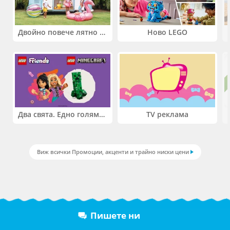
Двойно повече лятно забавление! Купи 2 продукта INTEX и вземи -33%
Ново LEGO
Два свята. Едно голямо приключение. Купи 2 продукта LEGO® Friends и/или LEGO® Minecraft и вземи -27%
TV реклама
Виж всички Промоции, акценти и трайно ниски цени
Пишете ни