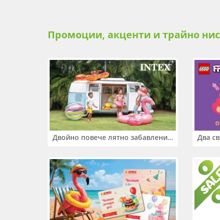
Промоции, акценти и трайно ни
Двойно повече лятно забавление! Купи 2 продукта INTEX и вземи -33%