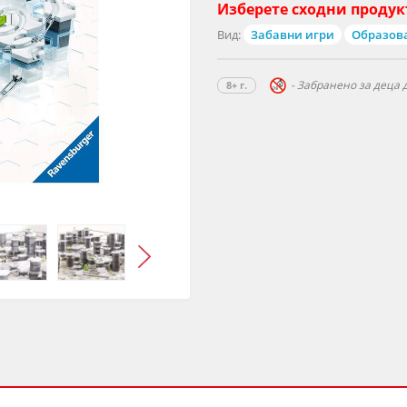
Изберете сходни продук
Вид:
Забавни игри
Образов
- Забранено за деца д
8+ г.