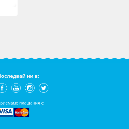
Последвай ни в:
риемаме плащания с: