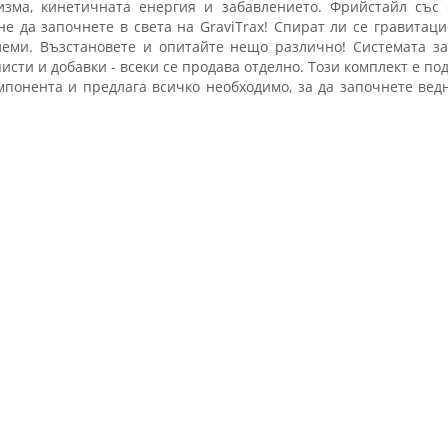
изма, кинетичната енергия и забавлението. Фрийстайл със
е да започнете в света на GraviTrax! Спират ли се гравитац
еми. Възстановете и опитайте нещо различно! Системата за
сти и добавки - всеки се продава отделно. Този комплект е под
мпонента и предлага всичко необходимо, за да започнете вед