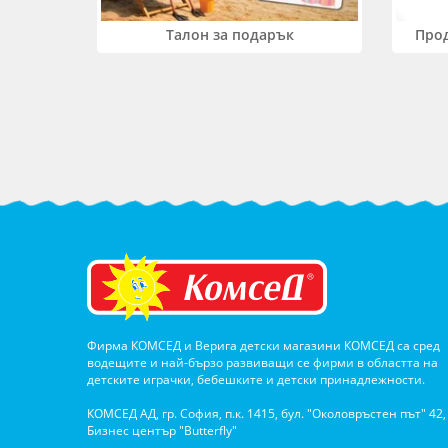
Прод
Талон за подарък
Фирма КОМСЕД и Верига детски магазини КОМСЕД са сред
водещите и най-бързо развиващи се фирми в областта на
детските играчки, бебешките и детски принадлежности.
КОМСЕД АД, гр. София, п.к. 1415, бул. "Околовръстен път" 42,
Бизнес център "Butterfly"