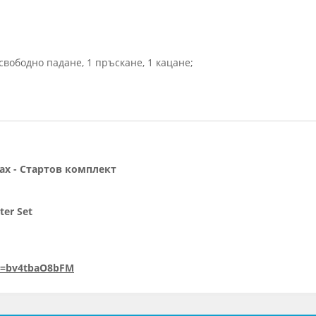
свободно падане, 1 пръскане, 1 кацане;
rax - Стартов комплект
ter Set
v=bv4tbaO8bFM