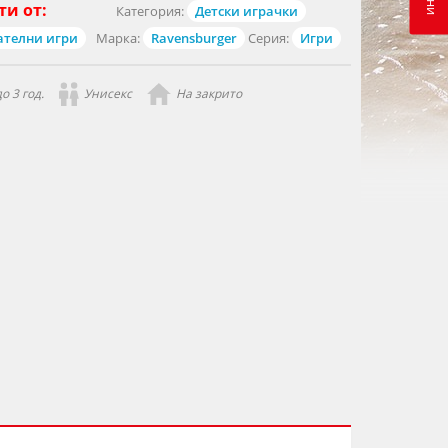
ти от:
Категория:
Детски играчки
ателни игри
Марка:
Ravensburger
Серия:
Игри
о 3 год.
Унисекс
На закрито