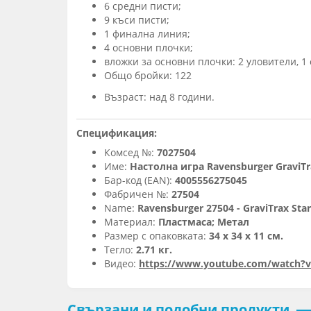
6 средни писти;
9 къси писти;
1 финална линия;
4 основни плочки;
вложки за основни плочки: 2 уловители, 1 
Общо бройки: 122
Възраст: над 8 години.
Спецификация:
Комсед №:
7027504
Име:
Настолна игра Ravensburger GraviT
Бар-код (EAN):
4005556275045
Фабричен №:
27504
Name:
Ravensburger 27504 - GraviTrax Star
Материал:
Пластмаса; Метал
Размер с опаковката:
34 х 34 х 11 см.
Тегло:
2.71 кг.
Видео:
https://www.youtube.com/watch?
Свързани и подобни продукти