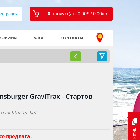
0
продукт(а) - 0.00
€
/ 0.00
лв.
истрация
НОВИНИ
БЛОГ
КОНТАКТИ
sburger GraviTrax - Стартов
Trax Starter Set
пиши ни
се предлага.