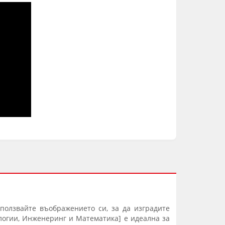
зползвайте въображението си, за да изградите
логии, Инженеринг и Математика] е идеална за