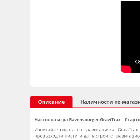
Описание
Наличности по магаз
Настолна игра Ravensburger GraviTrax - Стар
Изпитайте силата на гравитацията! GraviTrax
превъзходни писти и да настроите гравитацио