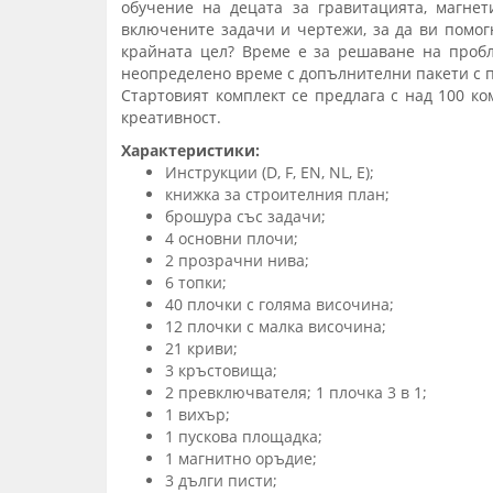
обучение на децата за гравитацията, магнет
включените задачи и чертежи, за да ви помогн
крайната цел? Време е за решаване на пробл
неопределено време с допълнителни пакети с пи
Стартовият комплект се предлага с над 100 ко
креативност.
Характеристики:
Инструкции (D, F, EN, NL, E);
книжка за строителния план;
брошура със задачи;
4 основни плочи;
2 прозрачни нива;
6 топки;
40 плочки с голяма височина;
12 плочки с малка височина;
21 криви;
3 кръстовища;
2 превключвателя; 1 плочка 3 в 1;
1 вихър;
1 пускова площадка;
1 магнитно оръдие;
3 дълги писти;