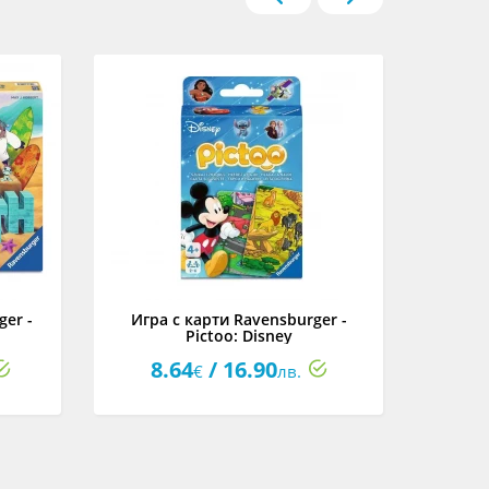
er -
Игра с карти Ravensburger -
Насто
Pictoo: Disney
8.64
/ 16.90
28
€
лв.