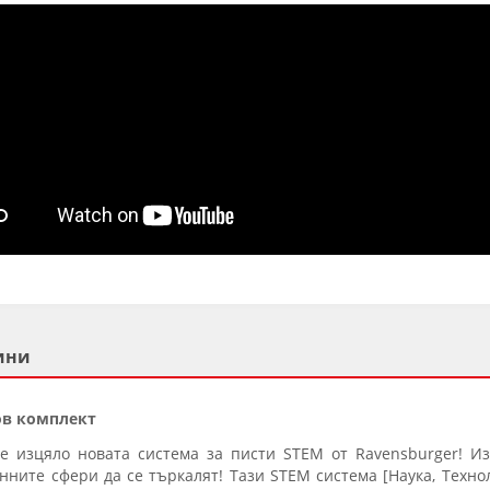
ини
тов комплект
 е изцяло новата система за писти STEM от Ravensburger! И
нните сфери да се търкалят! Тази STEM система [Наука, Техно