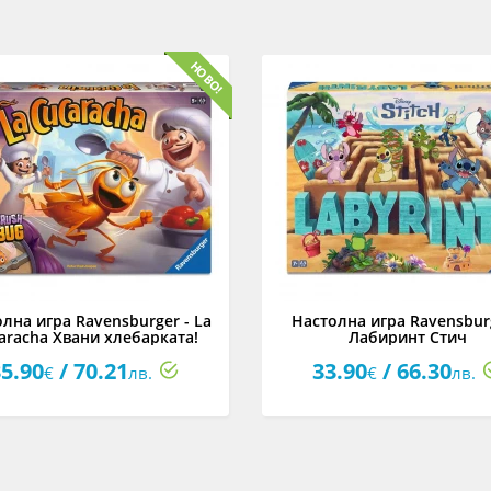
лна игра Ravensburger - La
Настолна игра Ravensburg
aracha Хвани хлебарката!
Лабиринт Стич
5.90
/ 70.21
33.90
/ 66.30
€
лв.
€
лв.