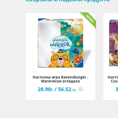
rger -
Настолна игра Ravensburger -
Насто
говори
Магически огледала
Cuc
28.90
/ 56.52
3
€
лв.