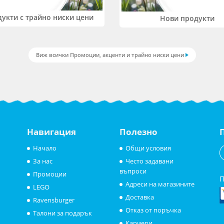
укти с трайно ниски цени
Нови продукти
Виж всички Промоции, акценти и трайно ниски цени
Навигация
Полезно
Начало
Общи условия
За нас
Често задавани
въпроси
Промоции
П
Адреси на магазините
LEGO
Доставка
Ravensburger
Отказ от поръчка
Талони за подарък
Кариери