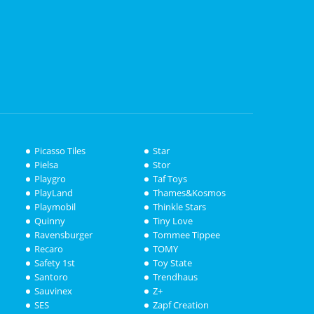
Picasso Tiles
Star
Pielsa
Stor
Playgro
Taf Toys
PlayLand
Thames&Kosmos
Playmobil
Thinkle Stars
Quinny
Tiny Love
Ravensburger
Tommee Tippee
Recaro
TOMY
Safety 1st
Toy State
Santoro
Trendhaus
Sauvinex
Z+
SES
Zapf Creation