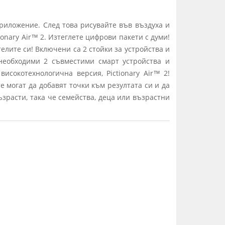
приложение. След това рисувайте във въздуха и
ionary Air™ 2. Изтеглете цифрови пакети с думи!
телите си! Включени са 2 стойки за устройства и
 необходими 2 съвместими смарт устройства и
исокотехнологична версия, Pictionary Air™ 2!
е могат да добавят точки към резултата си и да
ъзрасти, така че семейства, деца или възрастни