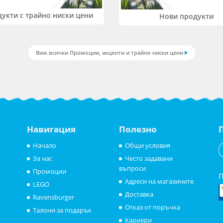
укти с трайно ниски цени
Нови продукти
Виж всички Промоции, акценти и трайно ниски цени
Навигация
Полезно
Начало
Общи условия
За нас
Често задавани
въпроси
Промоции
П
Адреси на магазините
LEGO
Доставка
Ravensburger
Отказ от поръчка
Талони за подарък
Кариери