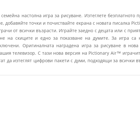
та семейна настолна игра за рисуване. Изтеглете безплатното 
, добавяйте точки и почиствайте екрана с новата писалка Pict
грачи от всички възрасти. Играйте заедно с децата или с прия
ане на скиците и едно за показване на думите. За игра са
ключени. Оригиналната наградена игра за рисуване в нова в
ашия телевизор. С тази нова версия на Pictionary Air™ играчит
гат да изтеглят цифрови пакети с думи, подходящи за всички в