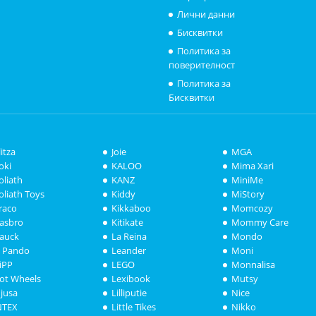
Лични данни
Бисквитки
Политика за
поверителност
Политика за
Бисквитки
litza
Joie
MGA
oki
KALOO
Mima Xari
oliath
KANZ
MiniMe
oliath Toys
Kiddy
MiStory
raco
Kikkaboo
Momcozy
asbro
Kitikate
Mommy Care
auck
La Reina
Mondo
i Pando
Leander
Moni
iPP
LEGO
Monnalisa
ot Wheels
Lexibook
Mutsy
njusa
Lilliputie
Nice
NTEX
Little Tikes
Nikko