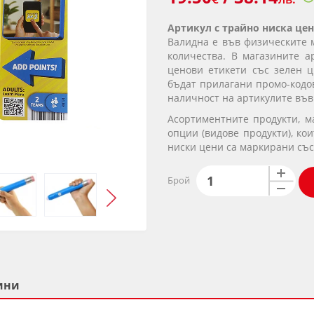
Артикул с трайно ниска цен
Валидна е във физическите 
количества. В магазините а
ценови етикети със зелен ц
бъдат прилагани промо-кодов
наличност на артикулите във
Асортиментните продукти, 
опции (видове продукти), ко
ниски цени са маркирани със
Брой
ини