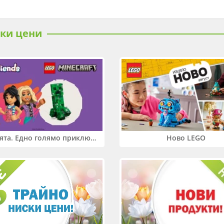
ски цени
Два свята. Едно голямо приключение. Купи 2 продукта LEGO® Friends и/или LEGO® Minecraft и вземи -27%
Ново LEGO