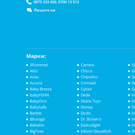
0875 333 456
0700 13 513
,
Пишете ни
Марки:
3Pommes
Carrera
G
AGU
Chicco
G
Arias
Chipolino
G
Aurora
Comsed
G
Baby Brezza
Cybex
G
babyFEHN
Dede
H
BabyOno
Dickie Toys
H
BabySafe
Disney
h
Barbie
Dodo
H
Bburago
Dr. Brown's
H
Bebetto
Eastcolight
I
BigToes
Edison Giocattoli
I