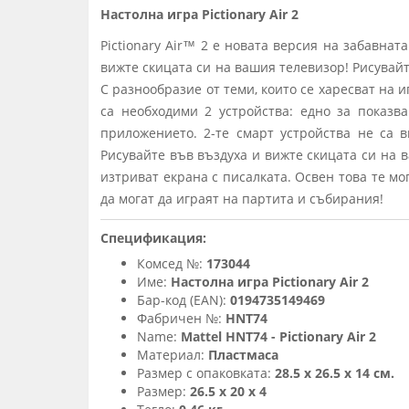
Настолна игра Pictionary Air 2
Pictionary Air™ 2 е новата версия на забавна
вижте скицата си на вашия телевизор! Рисувайте
С разнообразие от теми, които се харесват на и
са необходими 2 устройства: едно за показв
приложението. 2-те смарт устройства не са в
Рисувайте във въздуха и вижте скицата си на в
изтриват екрана с писалката. Освен това те мо
да могат да играят на партита и събирания!
Спецификация:
Комсед №:
173044
Име:
Настолна игра Pictionary Air 2
Бар-код (EAN):
0194735149469
Фабричен №:
HNT74
Name:
Mattel HNT74 - Pictionary Air 2
Материал:
Пластмаса
Размер с опаковката:
28.5 х 26.5 х 14 см.
Размер:
26.5 х 20 х 4