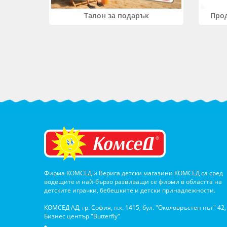
Прод
Талон за подарък
Фирма КОМСЕД и Верига детски магазини КОМСЕД са сред
водещите и най-бързо развиващи се фирми в областта на
детските играчки, бебешките и детски принадлежности.
КОМСЕД АД, гр. София, п.к. 1415, бул. "Околовръстен път" 42,
Бизнес център "Butterfly"