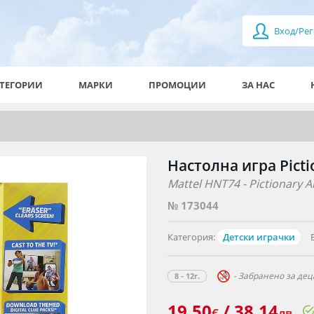
Вход/Рег
ТЕГОРИИ
МАРКИ
ПРОМОЦИИ
ЗА НАС
Настолна игра Pictio
Mattel HNT74 - Pictionary Ai
№ 173044
Категория:
Детски играчки
- Забранено за деца
8 - 12г.
19.50
/ 38.14
€
лв.