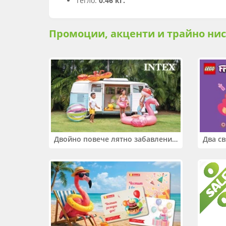
Тегло:
0.46 кг.
Промоции, акценти и трайно ни
Двойно повече лятно забавление! Купи 2 продукта INTEX и вземи -33%