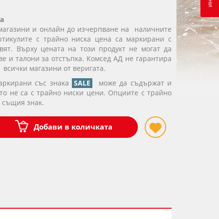
а
магазини и онлайн до изчерпване на наличните
ртикулите с трайно ниска цена са маркирани с
вят. Върху цената на този продукт не могат да
е и талони за отстъпка. Комсед АД не гарантира
 всички магазини от веригата.
маркирани със знака
SALE
може да съдържат и
ито не са с трайно ниски цени. Опциите с трайно
 същия знак.
Добави в количката