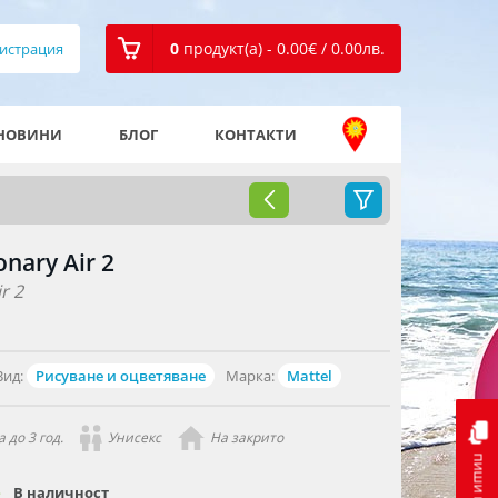
0
продукт(а) - 0.00
€
/ 0.00
лв.
истрация
НОВИНИ
БЛОГ
КОНТАКТИ
nary Air 2
r 2
Вид:
Рисуване и оцветяване
Марка:
Mattel
 до 3 год.
Унисекс
На закрито
пиши ни
В наличност