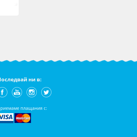
Последвай ни в:
риемаме плащания с: