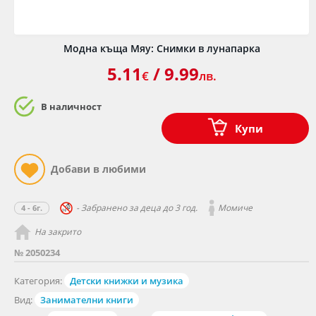
Модна къща Мяу: Снимки в лунапарка
5.11
/ 9.99
€
лв.
В наличност
Купи
- Забранено за деца до 3 год.
Момиче
4 - 6г.
На закрито
№ 2050234
Категория:
Детски книжки и музика
Вид:
Занимателни книги