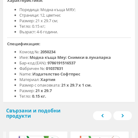
Характеристики:
Поредица: Модна къща МЯУ;
Страници: 12, цветни;
Размер: 21 x 29.7 см;
Тегло: 0.15 кг;
Възраст: 4-6 години.
Спецификация:
Комсед №:
2050234
Име:
Модна къща Мяу: Снимки в лунапарка
Бар-код (EAN):
9786191516537
Фабричен №:
01037831
Name:
Издателство Софтпрес
Материал:
Хартия
Размер с опаковката:
21 x 29.7 х 1 см.
Размер:
21 x 29.7
Тегло:
0.15 кг.
Свързани и подобни
продукти