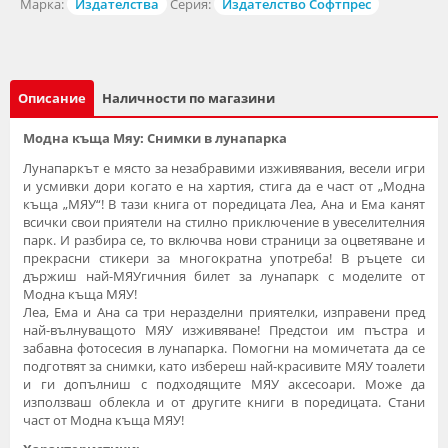
Марка:
Издателства
Серия:
Издателство Софтпрес
Описание
Наличности по магазини
Модна къща Мяу: Снимки в лунапарка
Лунапаркът е място за незабравими изживявания, весели игри
и усмивки дори когато е на хартия, стига да е част от „Модна
къща „МЯУ“! В тази книга от поредицата Леа, Ана и Ема канят
всички свои приятели на стилно приключение в увеселителния
парк. И разбира се, то включва нови страници за оцветяване и
прекрасни стикери за многократна употреба! В ръцете си
държиш най-МЯУгичния билет за лунапарк с моделите от
Модна къща МЯУ!
Леа, Ема и Ана са три неразделни приятелки, изправени пред
най-вълнуващото МЯУ изживяване! Предстои им пъстра и
забавна фотосесия в лунапарка. Помогни на момичетата да се
подготвят за снимки, като избереш най-красивите МЯУ тоалети
и ги допълниш с подходящите МЯУ аксесоари. Може да
използваш облекла и от другите книги в поредицата. Стани
част от Модна къща МЯУ!