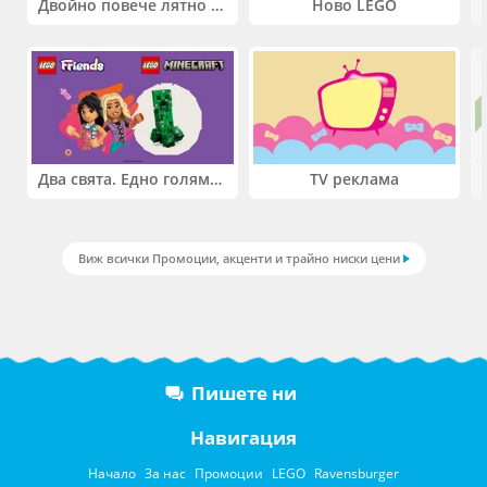
Двойно повече лятно забавление! Купи 2 продукта INTEX и вземи -33%
Ново LEGO
Два свята. Едно голямо приключение. Купи 2 продукта LEGO® Friends и/или LEGO® Minecraft и вземи -27%
TV реклама
Виж всички Промоции, акценти и трайно ниски цени
Пишете ни
Навигация
Начало
За нас
Промоции
LEGO
Ravensburger