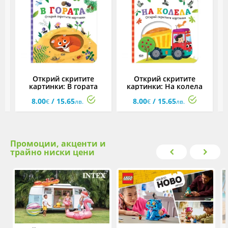
е
Открий скритите
Открий скритите
картинки: В гората
картинки: На колела
к
8.00
/ 15.65
8.00
/ 15.65
€
лв.
€
лв.
Промоции, акценти и
трайно ниски цени