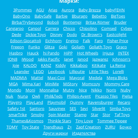
Марки:
3Pommes
AGU
Arias
Aurora
Baby Brezza
babyFEHN
BabyOno
BabySafe
Barbie
Bburago
Bebetto
BigToes
Birba/Trybeyond
Boboli
Bontempi
Britax Römer
Bruder
Cangaroo
Canpol
Carrera
Chicco
Chipolino
Comsed
Cybex
Dede
Dickie Toys
Disney
Dodo
Dr. Brown's
Eastcolight
Edison Giocattoli
Eichhorn
Engino
Falk
Faro
Fisher Price
Freeon
Funko
Glitza
Goki
Goliath
Goliath Toys
Graco
Hasbro
Hauck
hi Pando
HiPP
Hot Wheels
Injusa
INTEX
ION8
iWood
Jakks Pacific
Janet
Janod
Jazwarez
Johnson's
Joie
KALOO
KANZ
Kiddy
Kikkaboo
Kitikate
La Reina
Leander
LEGO
Lexibook
Lilliputie
Little Tikes
Lorelli
MADMIA
Mattel
Maxi Cosi
Mayoral
Medela
Mega Bloks
MGA
Mima Xari
MiniMe
MiStory
Momcozy
Mommy Care
Mondo
Moni
Monnalisa
Mutsy
Nice
Nikko
Noris
Nuby
Nuk
Nuna
Owli
Phil&Teds
Philips-Avent
Picasso Tiles
Pielsa
Playgro
PlayLand
Playmobil
Quinny
Ravensburger
Recaro
Safety 1st
Santoro
Sauvinex
SES
Sevi
Silverlit
Simba Toys
smarTrike
Smoby
Spin Master
Stamp
Star
Stor
Taf Toys
Thames&Kosmos
Thinkle Stars
Tiny Love
Tommee Tippee
TOMY
Toy State
Trendhaus
Z+
Zapf Creation
ZURU
Бочко
Други марки
Издателства