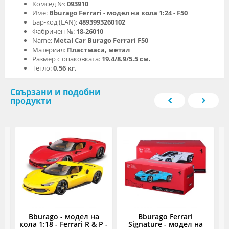
Комсед №:
093910
Име:
Bburago Ferrari - модел на кола 1:24 - F50
Бар-код (EAN):
4893993260102
Фабричен №:
18-26010
Name:
Metal Car Burago Ferrari F50
Материал:
Пластмаса, метал
Размер с опаковката:
19.4/8.9/5.5 см.
Тегло:
0.56 кг.
Свързани и подобни
продукти
ел
Bburago - модел на
Bburago Ferrari
B
кола 1:18 - Ferrari R & P -
Signature - модел на