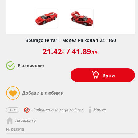
Bburago Ferrari - модел на кола 1:24 - F50
21.42
/ 41.89
€
лв.
В наличност
Купи
- Забранено за деца до 3 год.
Момче
3+ г.
На закрито
№ 093910