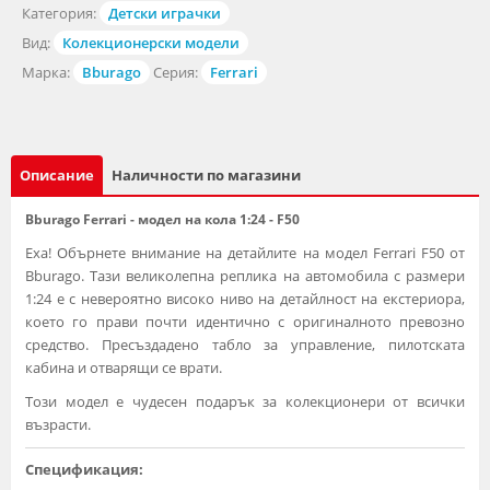
Категория:
Детски играчки
Вид:
Колекционерски модели
Марка:
Bburago
Серия:
Ferrari
Описание
Наличности по магазини
Bburago Ferrari - модел на кола 1:24 - F50
Еха! Обърнете внимание на детайлите на модел Ferrari F50 от
Bburago. Тази великолепна реплика на автомобила с размери
1:24 е с невероятно високо ниво на детайлност на екстериора,
което го прави почти идентично с оригиналното превозно
средство. Пресъздадено табло за управление, пилотската
кабина и отварящи се врати.
Този модел е чудесен подарък за колекционери от всички
възрасти.
Спецификация: