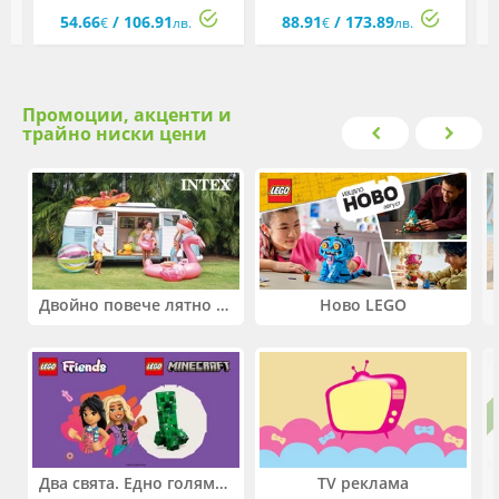
296 GTB, асортимент
кола 1:18 - Daytona SP3,
54.66
/ 106.91
88.91
/ 173.89
асортимент
€
лв.
€
лв.
Промоции, акценти и
трайно ниски цени
Двойно повече лятно забавление! Купи 2 продукта INTEX и вземи -33%
Ново LEGO
Два свята. Едно голямо приключение. Купи 2 продукта LEGO® Friends и/или LEGO® Minecraft и вземи -27%
TV реклама