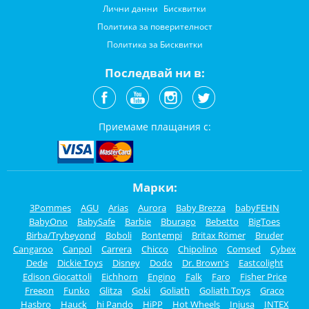
Лични данни
Бисквитки
Политика за поверителност
Политика за Бисквитки
Последвай ни в:
Приемаме плащания с:
Марки:
3Pommes
AGU
Arias
Aurora
Baby Brezza
babyFEHN
BabyOno
BabySafe
Barbie
Bburago
Bebetto
BigToes
Birba/Trybeyond
Boboli
Bontempi
Britax Römer
Bruder
Cangaroo
Canpol
Carrera
Chicco
Chipolino
Comsed
Cybex
Dede
Dickie Toys
Disney
Dodo
Dr. Brown's
Eastcolight
Edison Giocattoli
Eichhorn
Engino
Falk
Faro
Fisher Price
Freeon
Funko
Glitza
Goki
Goliath
Goliath Toys
Graco
Hasbro
Hauck
hi Pando
HiPP
Hot Wheels
Injusa
INTEX