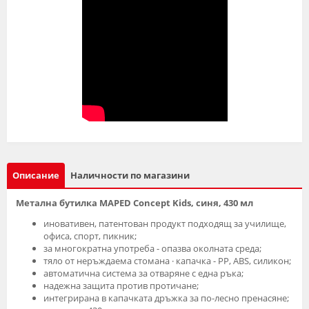
Описание
Наличности по магазини
Метална бутилка MAPED Concept Kids, синя, 430 мл
иновативен, патентован продукт подходящ за училище,
офиса, спорт, пикник;
за многократна употреба - опазва околната среда;
тяло от неръждаема стомана · капачка - PP, ABS, силикон;
автоматична система за отваряне с една ръка;
надежна защита против протичане;
интегрирана в капачката дръжка за по-лесно пренасяне;