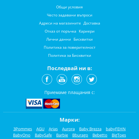
Общи условия
Често задавани въпроси
Адреси на магазините
Доставка
Отказ от поръчка
Кариери
Лични данни
Бисквитки
Политика за поверителност
Политика за Бисквитки
Последвай ни в:
Приемаме плащания с:
Марки:
3Pommes
AGU
Arias
Aurora
Baby Brezza
babyFEHN
BabyOno
BabySafe
Barbie
Bburago
Bebetto
BigToes