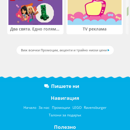
Два свята. Едно голямо приключение. Купи 2 продукта LEGO® Friends и/или LEGO® Minecraft и вземи -27%
TV реклама
Виж всички Промоции, акценти и трайно ниски цени
Пишете ни
Навигация
Начало
За нас
Промоции
LEGO
Ravensburger
Талони за подарък
Полезно