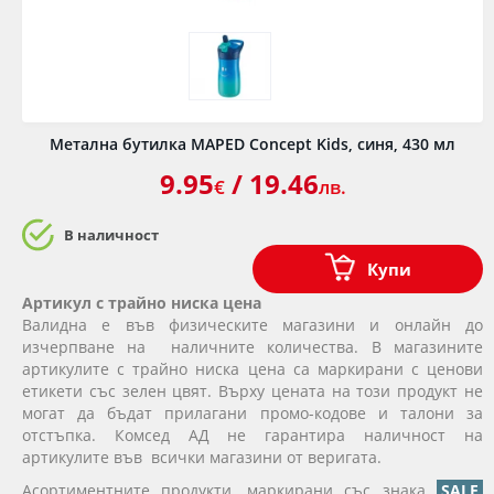
Метална бутилка MAPED Concept Kids, синя, 430 мл
9.95
/ 19.46
€
лв.
В наличност
Купи
Артикул с трайно ниска цена
Валидна е във физическите магазини и онлайн до
изчерпване на наличните количества. В магазините
артикулите с трайно ниска цена са маркирани с ценови
етикети със зелен цвят. Върху цената на този продукт не
могат да бъдат прилагани промо-кодове и талони за
отстъпка. Комсед АД не гарантира наличност на
артикулите във всички магазини от веригата.
Асортиментните продукти, маркирани със знака
SALE