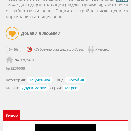
може да съдържат и опции (видове продукти), които не са
с трайно ниски цени. Опциите с трайно ниски цени са
маркирани със същия знак.
- Забранено за деца до 3 год.
Унисекс
3 - 10г.
На закрито
№ 2230008
Категория:
За ученика
Вид:
Пособия
Марка:
Други марки
Серия:
Maped
Видео