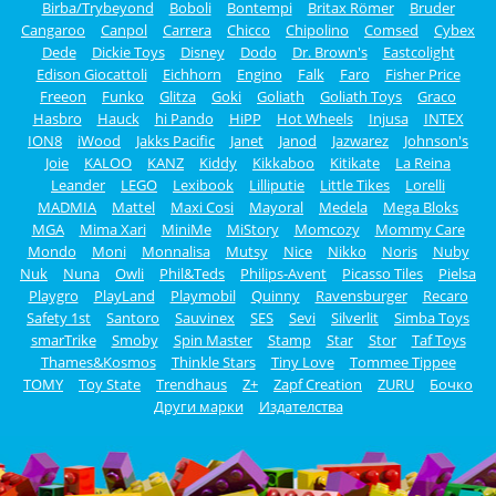
Birba/Trybeyond
Boboli
Bontempi
Britax Römer
Bruder
Cangaroo
Canpol
Carrera
Chicco
Chipolino
Comsed
Cybex
Dede
Dickie Toys
Disney
Dodo
Dr. Brown's
Eastcolight
Edison Giocattoli
Eichhorn
Engino
Falk
Faro
Fisher Price
Freeon
Funko
Glitza
Goki
Goliath
Goliath Toys
Graco
Hasbro
Hauck
hi Pando
HiPP
Hot Wheels
Injusa
INTEX
ION8
iWood
Jakks Pacific
Janet
Janod
Jazwarez
Johnson's
Joie
KALOO
KANZ
Kiddy
Kikkaboo
Kitikate
La Reina
Leander
LEGO
Lexibook
Lilliputie
Little Tikes
Lorelli
MADMIA
Mattel
Maxi Cosi
Mayoral
Medela
Mega Bloks
MGA
Mima Xari
MiniMe
MiStory
Momcozy
Mommy Care
Mondo
Moni
Monnalisa
Mutsy
Nice
Nikko
Noris
Nuby
Nuk
Nuna
Owli
Phil&Teds
Philips-Avent
Picasso Tiles
Pielsa
Playgro
PlayLand
Playmobil
Quinny
Ravensburger
Recaro
Safety 1st
Santoro
Sauvinex
SES
Sevi
Silverlit
Simba Toys
smarTrike
Smoby
Spin Master
Stamp
Star
Stor
Taf Toys
Thames&Kosmos
Thinkle Stars
Tiny Love
Tommee Tippee
TOMY
Toy State
Trendhaus
Z+
Zapf Creation
ZURU
Бочко
Други марки
Издателства