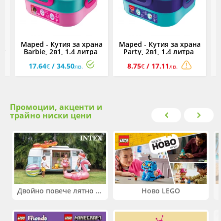
Maped - Кутия за храна
Maped - Кутия за храна
ry
Barbie, 2в1, 1.4 литра
Party, 2в1, 1.4 литра
17.64
/ 34.50
8.75
/ 17.11
€
лв.
€
лв.
Промоции, акценти и
трайно ниски цени
Двойно повече лятно забавление! Купи 2 продукта INTEX и вземи -33%
Ново LEGO