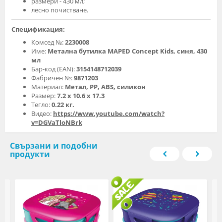
размери - 430 мл;
лесно почистване.
Спецификация:
Комсед №:
2230008
Име:
Метална бутилка MAPED Concept Kids, синя, 430
мл
Бар-код (EAN):
3154148712039
Фабричен №:
9871203
Материал:
Метал, PP, ABS, силикон
Размер:
7.2 х 10.6 х 17.3
Тегло:
0.22 кг.
Видео:
https://www.youtube.com/watch?
v=DGVaTloNBrk
Свързани и подобни
продукти