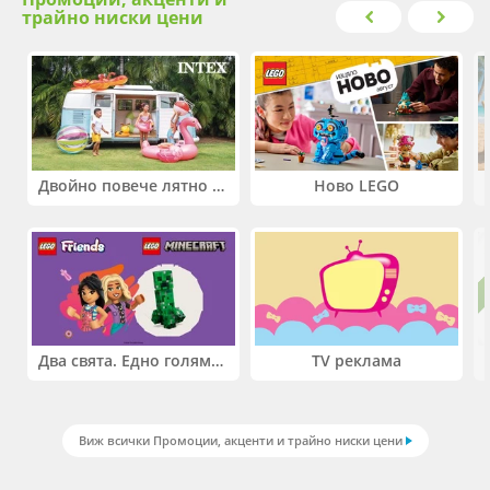
трайно ниски цени
Двойно повече лятно забавление! Купи 2 продукта INTEX и вземи -33%
Ново LEGO
Два свята. Едно голямо приключение. Купи 2 продукта LEGO® Friends и/или LEGO® Minecraft и вземи -27%
TV реклама
Виж всички Промоции, акценти и трайно ниски цени