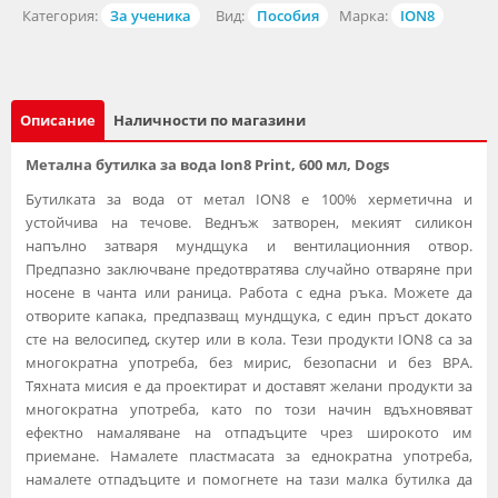
Категория:
За ученика
Вид:
Пособия
Марка:
ION8
Описание
Наличности по магазини
Метална бутилка за вода Ion8 Print, 600 мл, Dogs
Бутилката за вода от метал ION8 е 100% херметична и
устойчива на течове. Веднъж затворен, мекият силикон
напълно затваря мундщука и вентилационния отвор.
Предпазно заключване предотвратява случайно отваряне при
носене в чанта или раница. Работа с една ръка. Можете да
отворите капака, предпазващ мундщука, с един пръст докато
сте на велосипед, скутер или в кола. Тези продукти ION8 са за
многократна употреба, без мирис, безопасни и без BPA.
Тяхната мисия е да проектират и доставят желани продукти за
многократна употреба, като по този начин вдъхновяват
ефектно намаляване на отпадъците чрез широкото им
приемане. Намалете пластмасата за еднократна употреба,
намалете отпадъците и помогнете на тази малка бутилка да