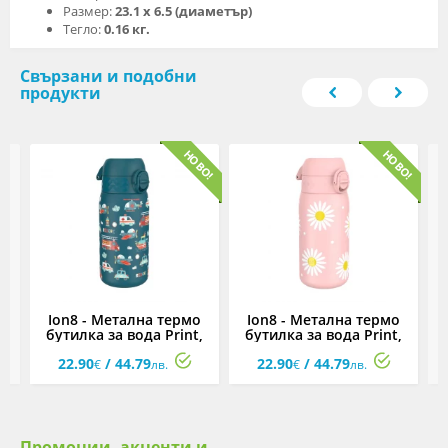
Размер:
23.1 x 6.5 (диаметър)
Тегло:
0.16 кг.
Свързани и подобни
продукти
Ion8 - Метална термо
Ion8 - Метална термо
л,
бутилка за вода Print,
бутилка за вода Print,
320 мл, спасители
320 мл, маргаритки
3
22.90
/ 44.79
22.90
/ 44.79
€
лв.
€
лв.
Промоции, акценти и