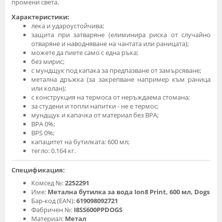
промени света.
Характеристики:
лека и удароустойчива;
защита при затваряне (елиминира риска от случайно
отваряне и наводняване на чантата или раницата);
можете да пиете само с една ръка;
без мирис;
с мундщук под капака за предпазване от замърсяване;
метална дръжка (за закрепване например към раница
или колан);
с конструкция на термоса от неръждаема стомана;
за студени и топли напитки - не е термос;
мундщук и капачка от материал без BPA;
BPA 0%;
BPS 0%;
капацитет на бутилката: 600 мл;
тегло: 0.164 кг.
Спецификация:
Комсед №:
2252291
Име:
Метална бутилка за вода Ion8 Print, 600 мл, Dogs
Бар-код (EAN):
619098092721
Фабричен №:
I8SS600PPDOGS
Материал:
Метал