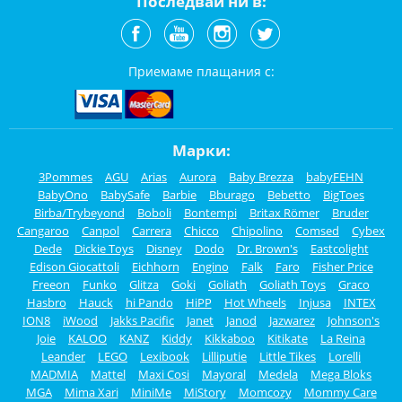
Последвай ни в:
Приемаме плащания с:
Марки:
3Pommes
AGU
Arias
Aurora
Baby Brezza
babyFEHN
BabyOno
BabySafe
Barbie
Bburago
Bebetto
BigToes
Birba/Trybeyond
Boboli
Bontempi
Britax Römer
Bruder
Cangaroo
Canpol
Carrera
Chicco
Chipolino
Comsed
Cybex
Dede
Dickie Toys
Disney
Dodo
Dr. Brown's
Eastcolight
Edison Giocattoli
Eichhorn
Engino
Falk
Faro
Fisher Price
Freeon
Funko
Glitza
Goki
Goliath
Goliath Toys
Graco
Hasbro
Hauck
hi Pando
HiPP
Hot Wheels
Injusa
INTEX
ION8
iWood
Jakks Pacific
Janet
Janod
Jazwarez
Johnson's
Joie
KALOO
KANZ
Kiddy
Kikkaboo
Kitikate
La Reina
Leander
LEGO
Lexibook
Lilliputie
Little Tikes
Lorelli
MADMIA
Mattel
Maxi Cosi
Mayoral
Medela
Mega Bloks
MGA
Mima Xari
MiniMe
MiStory
Momcozy
Mommy Care