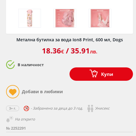
Метална бутилка за вода Ion8 Print, 600 мл, Dogs
18.36
/ 35.91
€
лв.
В наличност
Купи
- Забранено за деца до 3 год.
Унисекс
3+ г.
На открито
№ 2252291