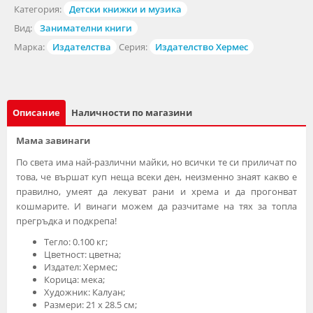
Категория:
Детски книжки и музика
Вид:
Занимателни книги
Марка:
Издателства
Серия:
Издателство Хермес
Описание
Наличности по магазини
Мама завинаги
По света има най-различни майки, но всички те си приличат по
това, че вършат куп неща всеки ден, неизменно знаят какво е
правилно, умеят да лекуват рани и хрема и да прогонват
кошмарите. И винаги можем да разчитаме на тях за топла
прегръдка и подкрепа!
Тегло: 0.100 кг;
Цветност: цветна;
Издател: Хермес;
Корица: мека;
Художник: Калуан;
Размери: 21 х 28.5 см;