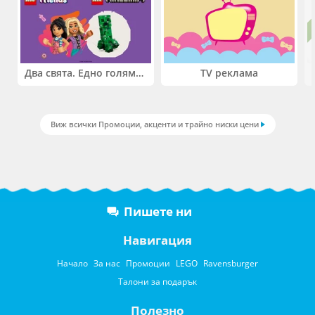
Два свята. Едно голямо приключение. Купи 2 продукта LEGO® Friends и/или LEGO® Minecraft и вземи -27%
TV реклама
Виж всички Промоции, акценти и трайно ниски цени
Пишете ни
Навигация
Начало
За нас
Промоции
LEGO
Ravensburger
Талони за подарък
Полезно