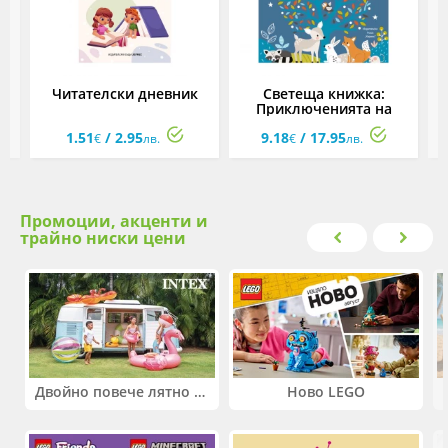
Читателски дневник
Светеща книжка:
Приключенията на
еленчето
1.51
/ 2.95
9.18
/ 17.95
€
лв.
€
лв.
Промоции, акценти и
трайно ниски цени
Двойно повече лятно забавление! Купи 2 продукта INTEX и вземи -33%
Ново LEGO