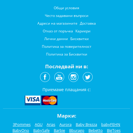
Общи условия
Често задавани въпроси
Адреси на магазините
Доставка
Отказ от поръчка
Кариери
Лични данни
Бисквитки
Политика за поверителност
Политика за Бисквитки
Последвай ни в:
Приемаме плащания с:
Марки:
3Pommes
AGU
Arias
Aurora
Baby Brezza
babyFEHN
BabyOno
BabySafe
Barbie
Bburago
Bebetto
BigToes