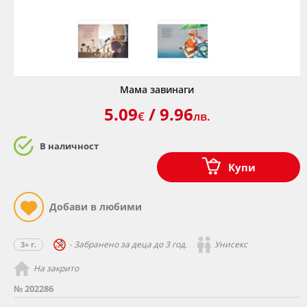
Мама завинаги
5.09
/ 9.96
€
лв.
В наличност
Купи
- Забранено за деца до 3 год.
Унисекс
3+ г.
На закрито
№ 202286