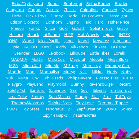
Birba/Trybeyond
Boboli
Bontempi
Britax Römer
Bruder
Cangaroo
Canpol
Carrera
Chicco
Chipolino
Comsed
Cybex
Dede
Dickie Toys
Disney
Dodo
Dr. Brown's
Eastcolight
Edison Giocattoli
Eichhorn
Engino
Falk
Faro
Fisher Price
Freeon
Funko
Glitza
Goki
Goliath
Goliath Toys
Graco
Hasbro
Hauck
hi Pando
HiPP
Hot Wheels
Injusa
INTEX
ION8
iWood
Jakks Pacific
Janet
Janod
Jazwarez
Johnson's
Joie
KALOO
KANZ
Kiddy
Kikkaboo
Kitikate
La Reina
Leander
LEGO
Lexibook
Lilliputie
Little Tikes
Lorelli
MADMIA
Mattel
Maxi Cosi
Mayoral
Medela
Mega Bloks
MGA
Mima Xari
MiniMe
MiStory
Momcozy
Mommy Care
Mondo
Moni
Monnalisa
Mutsy
Nice
Nikko
Noris
Nuby
Nuk
Nuna
Owli
Phil&Teds
Philips-Avent
Picasso Tiles
Pielsa
Playgro
PlayLand
Playmobil
Quinny
Ravensburger
Recaro
Safety 1st
Santoro
Sauvinex
SES
Sevi
Silverlit
Simba Toys
smarTrike
Smoby
Spin Master
Stamp
Star
Stor
Taf Toys
Thames&Kosmos
Thinkle Stars
Tiny Love
Tommee Tippee
TOMY
Toy State
Trendhaus
Z+
Zapf Creation
ZURU
Бочко
Други марки
Издателства