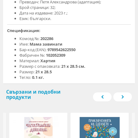
Преводач: Петя Александрова (адаптация);
Брой страници: 32;
Дата на издаване: 2023 г.;
Език: български.
Спецификация:
Комсед №:
202286
Име:
Мама завинаги
Бар-код (EAN):
9789542622550
Фабричен №:
102052309
Материал:
Хартия
Размер с опаковката:
21 х 28.5 см.
Размер:
21 х 28.5
Тегло:
0.1 кг.
Свързани и подобни
продукти