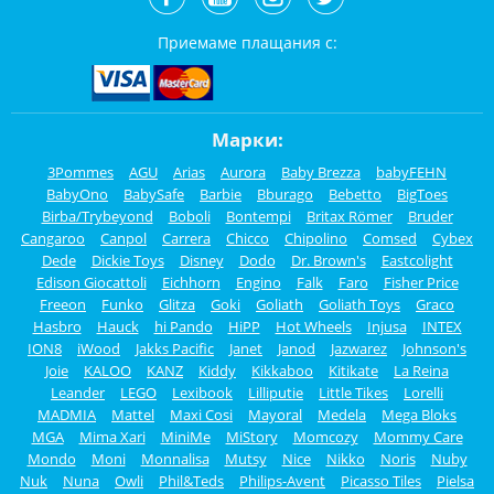
Приемаме плащания с:
Марки:
3Pommes
AGU
Arias
Aurora
Baby Brezza
babyFEHN
BabyOno
BabySafe
Barbie
Bburago
Bebetto
BigToes
Birba/Trybeyond
Boboli
Bontempi
Britax Römer
Bruder
Cangaroo
Canpol
Carrera
Chicco
Chipolino
Comsed
Cybex
Dede
Dickie Toys
Disney
Dodo
Dr. Brown's
Eastcolight
Edison Giocattoli
Eichhorn
Engino
Falk
Faro
Fisher Price
Freeon
Funko
Glitza
Goki
Goliath
Goliath Toys
Graco
Hasbro
Hauck
hi Pando
HiPP
Hot Wheels
Injusa
INTEX
ION8
iWood
Jakks Pacific
Janet
Janod
Jazwarez
Johnson's
Joie
KALOO
KANZ
Kiddy
Kikkaboo
Kitikate
La Reina
Leander
LEGO
Lexibook
Lilliputie
Little Tikes
Lorelli
MADMIA
Mattel
Maxi Cosi
Mayoral
Medela
Mega Bloks
MGA
Mima Xari
MiniMe
MiStory
Momcozy
Mommy Care
Mondo
Moni
Monnalisa
Mutsy
Nice
Nikko
Noris
Nuby
Nuk
Nuna
Owli
Phil&Teds
Philips-Avent
Picasso Tiles
Pielsa