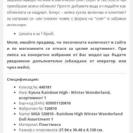
преобрази всяко облекло! Просто добавете вода и гледайте как
облеклата се надуват. Бонус – всяка кукла включва и комплект
за направи си сам снежен човек с форма на “сняг” и забавни
аксесоари.
Цената е за 1 брой.
Моля, имайте предвид, че посочената наличност в сайта
и по магазините се отнася за целия асортимент. При
липса на конкретно избрания от Вас модел ще бъдете
уведомени допълнително (обаждане от оператор или
чрез мейл).
Спецификация:
Комсед №:
440181
Име:
Кукла Rainbow High - Winter Wonderland,
асортимент 1
Бар-код (EAN):
035051120810
Фабричен №:
120810
Name:
MGA 120810 - Rainbow High Winter Wonderland
Doll Assortment 1
Материал:
Пластмаса
Размер с опаковката:
27.94 х 30.48 х 8.128 см.