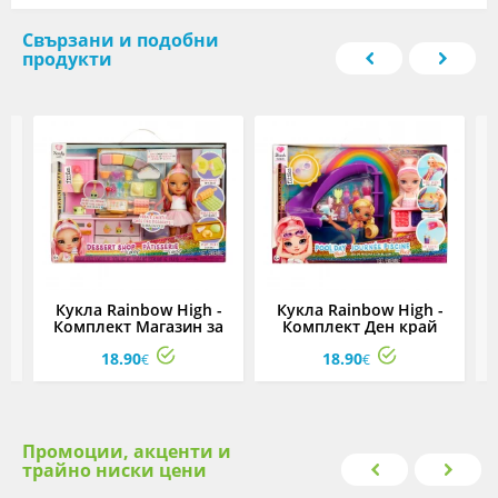
Свързани и подобни
продукти
Кукла Rainbow High -
Кукла Rainbow High -
Комплект Магазин за
Комплект Ден край
десерти с Kandy Hart
басейна с Blush Parker
18.90
18.90
€
€
Промоции, акценти и
трайно ниски цени