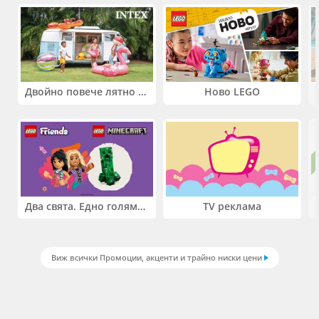
Двойно повече лятно забавление! Купи 2 продукта INTEX и вземи -33%
Ново LEGO
Два свята. Едно голямо приключение. Купи 2 продукта LEGO® Friends и/или LEGO® Minecraft и вземи -27%
TV реклама
Виж всички Промоции, акценти и трайно ниски цени