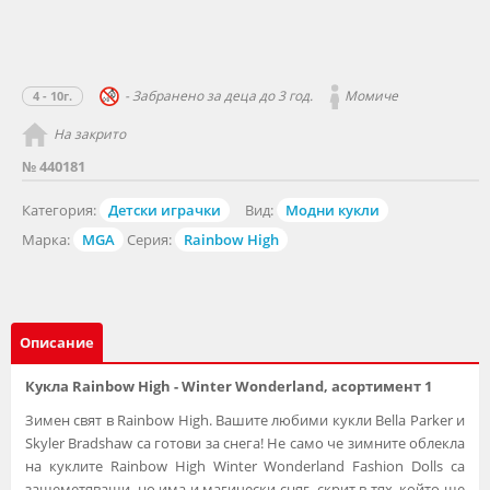
- Забранено за деца до 3 год.
Момиче
4 - 10г.
На закрито
№ 440181
Категория:
Детски играчки
Вид:
Модни кукли
Марка:
MGA
Серия:
Rainbow High
Описание
Кукла Rainbow High - Winter Wonderland, асортимент 1
Зимен свят в Rainbow High. Вашите любими кукли Bella Parker и
Skyler Bradshaw са готови за снега! Не само че зимните облекла
на куклите Rainbow High Winter Wonderland Fashion Dolls са
зашеметяващи, но има и магически сняг, скрит в тях, който ще