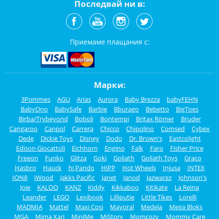
Последвай ни в:
Приемаме плащания с:
Марки:
3Pommes
AGU
Arias
Aurora
Baby Brezza
babyFEHN
BabyOno
BabySafe
Barbie
Bburago
Bebetto
BigToes
Birba/Trybeyond
Boboli
Bontempi
Britax Römer
Bruder
Cangaroo
Canpol
Carrera
Chicco
Chipolino
Comsed
Cybex
Dede
Dickie Toys
Disney
Dodo
Dr. Brown's
Eastcolight
Edison Giocattoli
Eichhorn
Engino
Falk
Faro
Fisher Price
Freeon
Funko
Glitza
Goki
Goliath
Goliath Toys
Graco
Hasbro
Hauck
hi Pando
HiPP
Hot Wheels
Injusa
INTEX
ION8
iWood
Jakks Pacific
Janet
Janod
Jazwarez
Johnson's
Joie
KALOO
KANZ
Kiddy
Kikkaboo
Kitikate
La Reina
Leander
LEGO
Lexibook
Lilliputie
Little Tikes
Lorelli
MADMIA
Mattel
Maxi Cosi
Mayoral
Medela
Mega Bloks
MGA
Mima Xari
MiniMe
MiStory
Momcozy
Mommy Care