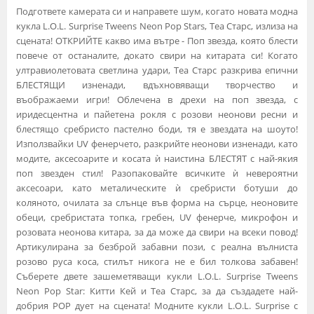
Подгответе камерата си и направете шум, когато новата модна
кукла L.O.L. Surprise Tweens Neon Pop Stars, Теа Старс, излиза на
сцената! ОТКРИЙТЕ какво има вътре - Поп звезда, която блести
повече от останалите, докато свири на китарата си! Когато
ултравиолетовата светлина удари, Теа Старс разкрива епични
БЛЕСТЯЩИ изненади, вдъхновяващи творчество и
въображаеми игри! Облечена в дрехи на поп звезда, с
иридесцентна и пайетена рокля с розови неонови ресни и
блестящо сребристо пастелно боди, тя е звездата на шоуто!
Използвайки UV фенерчето, разкрийте неонови изненади, като
модите, аксесоарите и косата ѝ наистина БЛЕСТЯТ с най-якия
поп звезден стил! Разопаковайте всичките ѝ невероятни
аксесоари, като металическите ѝ сребристи ботуши до
коляното, очилата за слънце във форма на сърце, неоновите
обеци, сребристата топка, гребен, UV фенерче, микрофон и
розовата неонова китара, за да може да свири на всеки повод!
Артикулирана за безброй забавни пози, с реална вълниста
розово руса коса, стилът никога не е бил толкова забавен!
Съберете двете зашеметяващи кукли L.O.L. Surprise Tweens
Neon Pop Star: Китти Кей и Теа Старс, за да създадете най-
добрия POP дует на сцената! Модните кукли L.O.L. Surprise с