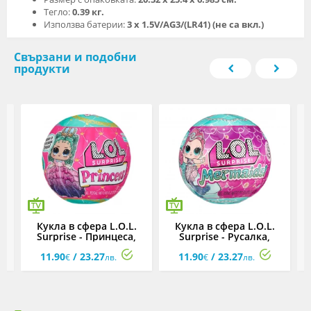
Тегло:
0.39 кг.
Използва батерии:
3 x 1.5V/AG3/(LR41) (не са вкл.)
Свързани и подобни
продукти
Кукла в сфера L.O.L.
Кукла в сфера L.O.L.
e
Surprise - Принцеса,
Surprise - Русалка,
с
асортимент
асортимент
11.90
/ 23.27
11.90
/ 23.27
€
лв.
€
лв.