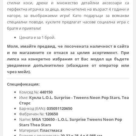
стилни коси, дрехи и множество детайлни аксесоари са
перфектна играчка за деца, включително на възраст 4 години и
нагоре, за въображаеми игри! Като подаръци за всякакви
специални поводи, куклите предлагат часове социална игра с
братя и приятели!
Цената е за 1 брой.
Моля, имайте предвид, че посочената наличност в сайта
и по магазините се отнася за целия асортимент. При
липса на конкретно избрания от Вас модел ще бъдете
уведомени допълнително (обаждане от оператор или
чрез мейл).
Спецификация:
Комсед №:
440150
Име:
Кукла L.O.L. Surprise - Tweens Neon Pop Stars, Теа
Старс
Бар-код (EAN):
035051120650
Фабричен №:
120650
Name:
MGA 120650 - L.O.L. Surprise Tweens Neon Pop
Stars Thea Stars
Материал:
Пластмаса
Размер с опаковката:
20.32 х 25.4 х 6.985 см.