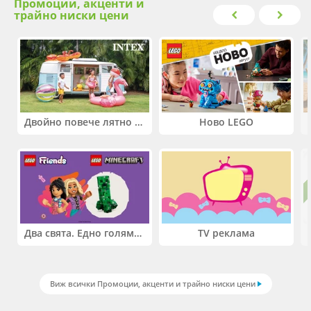
Промоции, акценти и
трайно ниски цени
Двойно повече лятно забавление! Купи 2 продукта INTEX и вземи -33%
Ново LEGO
Два свята. Едно голямо приключение. Купи 2 продукта LEGO® Friends и/или LEGO® Minecraft и вземи -27%
TV реклама
Виж всички Промоции, акценти и трайно ниски цени