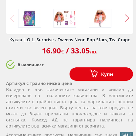
Кукла L.O.L. Surprise - Tweens Neon Pop Stars, Теа Старс
16.90
/ 33.05
€
лв.
В наличност
Купи
Артикул с трайно ниска цена
Валидна е във физическите магазини и онлайн до
изчерпване на наличните количества. В магазините
артикулите с трайно ниска цена са маркирани с ценови
етикети със зелен цвят. Върху цената на този продукт не
могат да бъдат прилагани промо-кодове и талони за
отстъпка. Комсед АД не гарантира наличност на
артикулите във всички магазини от веригата.
Асортиментните продукти, маркирани със знака
SALE