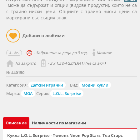
може да съдържат и опции (видове продукти), които не са
с трайно ниски цени. Опциите с трайно ниски цени са
маркирани със същия знак.
- Забранено за деца до 3 год.
Момиче
4 - 8г.
На закрито
- 3 x 1.5V/AG3/(LR41) (не са вкл.)
№ 440150
Категория:
Детски играчки
Вид:
Модни кукли
Марка:
MGA
Серия:
L.O.L. Surprise
Описание
Наличности по магазини
Кукла L.O.L. Surprise - Tweens Neon Pop Stars, Теа Старс