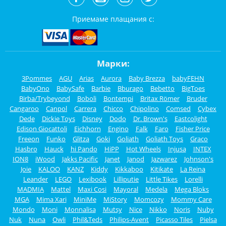
Приемаме плащания с:
Марки:
3Pommes
AGU
Arias
Aurora
Baby Brezza
babyFEHN
BabyOno
BabySafe
Barbie
Bburago
Bebetto
BigToes
Birba/Trybeyond
Boboli
Bontempi
Britax Römer
Bruder
Cangaroo
Canpol
Carrera
Chicco
Chipolino
Comsed
Cybex
Dede
Dickie Toys
Disney
Dodo
Dr. Brown's
Eastcolight
Edison Giocattoli
Eichhorn
Engino
Falk
Faro
Fisher Price
Freeon
Funko
Glitza
Goki
Goliath
Goliath Toys
Graco
Hasbro
Hauck
hi Pando
HiPP
Hot Wheels
Injusa
INTEX
ION8
iWood
Jakks Pacific
Janet
Janod
Jazwarez
Johnson's
Joie
KALOO
KANZ
Kiddy
Kikkaboo
Kitikate
La Reina
Leander
LEGO
Lexibook
Lilliputie
Little Tikes
Lorelli
MADMIA
Mattel
Maxi Cosi
Mayoral
Medela
Mega Bloks
MGA
Mima Xari
MiniMe
MiStory
Momcozy
Mommy Care
Mondo
Moni
Monnalisa
Mutsy
Nice
Nikko
Noris
Nuby
Nuk
Nuna
Owli
Phil&Teds
Philips-Avent
Picasso Tiles
Pielsa