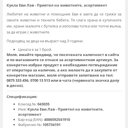
Кукла Еви Лав - Приятел на животните, асортимент
Любител на животни и помощник Еви е заета да се грижи за
своите животни и техните бебета. Тя слага храна в купичките
им, храни малките с бутилка и използва топка или топче вълна,
за да играе с животните.
Подходящ за деца на възраст над 3 години.
Цената е за 1 брой.
Моля, имайте предвид, че посочената наличност в сайта
и по магазините се отнася за асортиментния артикул. За
конкретно избран продукт е необходимо потвърждение
от оператора за наличие, а ако желаете да я закупите от
конкретен магазин, моля отправете запитване на тел:
0875 333 456, 0700 13 513 или в чата (червената значка долу
в дясно).
Спецификация:
Комсед №:
043035
Име:
Кукла Еви Лав - Приятел на животните,
асортимент
Бар-код (EAN):
4006592541910
Фабричен №:
105734191