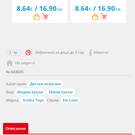
8.64
/ 16.90
8.64
/ 16.90
€
лв.
€
лв.
- Забранено за деца до 3 год.
Момиче
3 - 6г.
На закрито
№ 043035
Категория:
Детски играчки
Вид:
Модни кукли
Мини кукли
Марка:
Simba Toys
Серия:
Evi Love
Описание