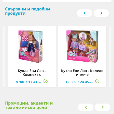
Свързани и подобни
продукти
и
Кукла Еви Лав -
Кукла Еви Лав - Колело
К
Компект с
и мече
допълнителни тоалети
8.90
/ 17.41
12.50
/ 24.45
€
лв.
€
лв.
Промоции, акценти и
трайно ниски цени