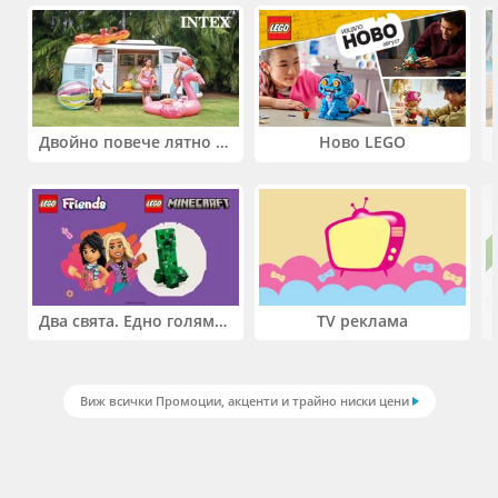
Двойно повече лятно забавление! Купи 2 продукта INTEX и вземи -33%
Ново LEGO
Два свята. Едно голямо приключение. Купи 2 продукта LEGO® Friends и/или LEGO® Minecraft и вземи -27%
TV реклама
Виж всички Промоции, акценти и трайно ниски цени