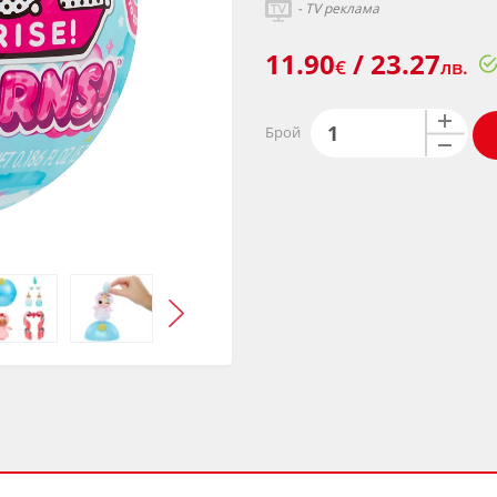
- TV реклама
11.90
/ 23.27
€
лв.
Брой