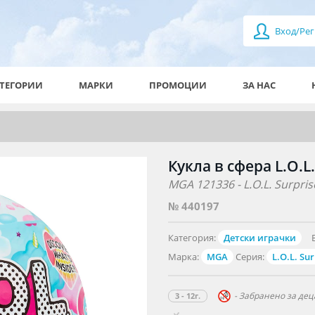
Вход/Рег
ТЕГОРИИ
МАРКИ
ПРОМОЦИИ
ЗА НАС
Кукла в сфера L.O.L
MGA 121336 - L.O.L. Surpri
№ 440197
Категория:
Детски играчки
Марка:
MGA
Серия:
L.O.L. Sur
- Забранено за деца
3 - 12г.