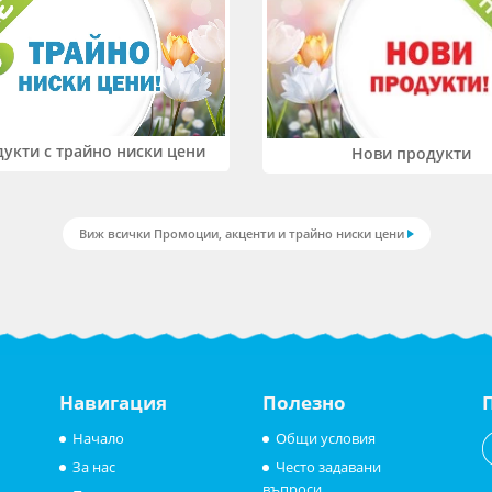
укти с трайно ниски цени
Нови продукти
Виж всички Промоции, акценти и трайно ниски цени
Навигация
Полезно
Начало
Общи условия
За нас
Често задавани
въпроси