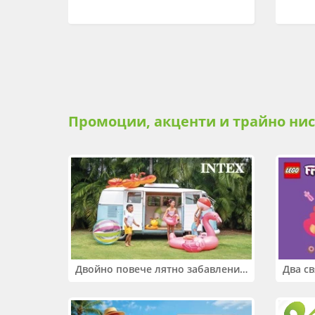
Промоции, акценти и трайно ни
Двойно повече лятно забавление! Купи 2 продукта INTEX и вземи -33%