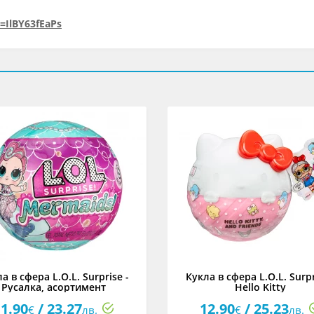
=IlBY63fEaPs
а в сфера L.O.L. Surprise -
Кукла в сфера L.O.L. Surpr
Русалка, асортимент
Hello Kitty
1.90
/ 23.27
12.90
/ 25.23
€
лв.
€
лв.