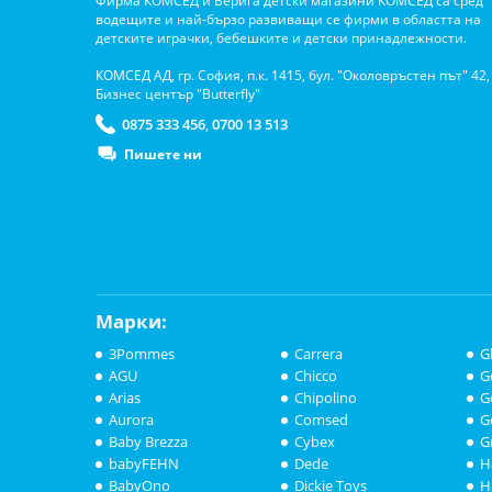
Фирма КОМСЕД и Верига детски магазини КОМСЕД са сред
водещите и най-бързо развиващи се фирми в областта на
детските играчки, бебешките и детски принадлежности.
КОМСЕД АД, гр. София, п.к. 1415, бул. "Околовръстен път" 42,
Бизнес център "Butterfly"
0875 333 456
0700 13 513
,
Пишете ни
Марки:
3Pommes
Carrera
G
AGU
Chicco
G
Arias
Chipolino
G
Aurora
Comsed
G
Baby Brezza
Cybex
G
babyFEHN
Dede
H
BabyOno
Dickie Toys
H