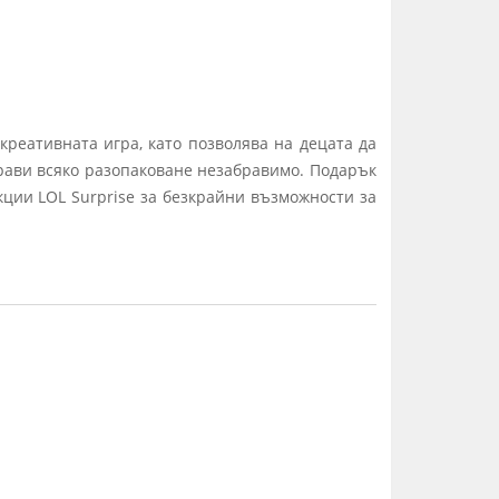
креативната игра, като позволява на децата да
рави всяко разопаковане незабравимо. Подарък
кции LOL Surprise за безкрайни възможности за