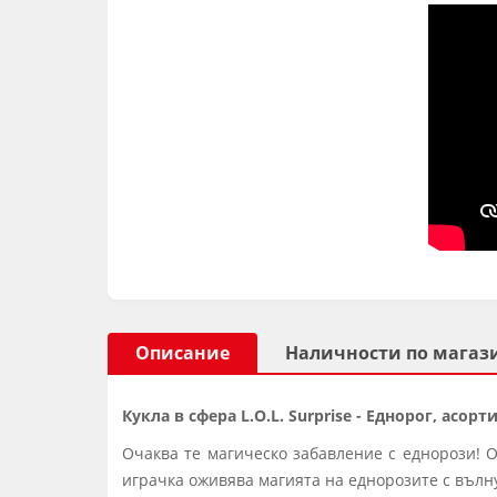
Описание
Наличности по магаз
Кукла в сфера L.O.L. Surprise - Еднорог, асор
Очаква те магическо забавление с еднорози! О
играчка оживява магията на еднорозите с вълн