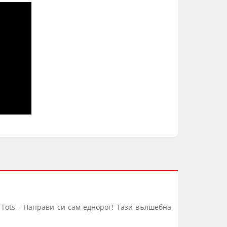
 Tots - Направи си сам еднорог! Тази вълшебна