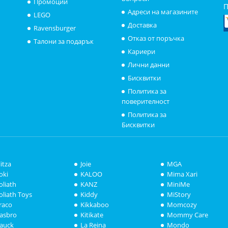
Промоции
П
Адреси на магазините
LEGO
Доставка
Ravensburger
Отказ от поръчка
Талони за подарък
Кариери
Лични данни
Бисквитки
Политика за
поверителност
Политика за
Бисквитки
litza
Joie
MGA
oki
KALOO
Mima Xari
oliath
KANZ
MiniMe
oliath Toys
Kiddy
MiStory
raco
Kikkaboo
Momcozy
asbro
Kitikate
Mommy Care
auck
La Reina
Mondo