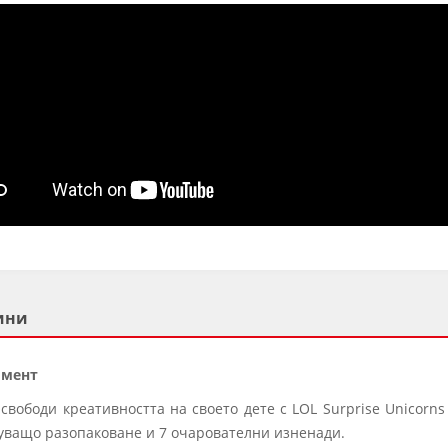
ини
тимент
свободи креативността на своето дете с LOL Surprise Unicorns
уващо разопаковане и 7 очарователни изненади.