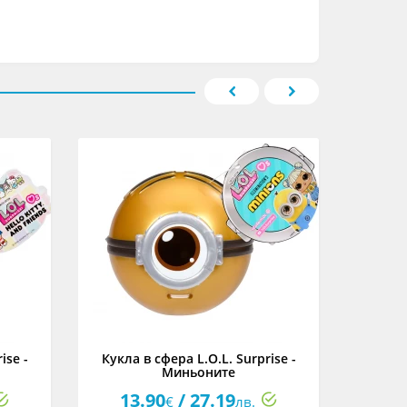
ise -
Кукла в сфера L.O.L. Surprise -
Кукла L.
Миньоните
13.90
/ 27.19
34
€
лв.