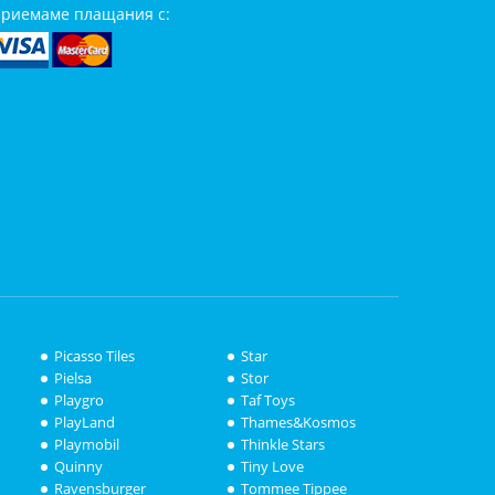
риемаме плащания с:
Picasso Tiles
Star
Pielsa
Stor
Playgro
Taf Toys
PlayLand
Thames&Kosmos
Playmobil
Thinkle Stars
Quinny
Tiny Love
Ravensburger
Tommee Tippee