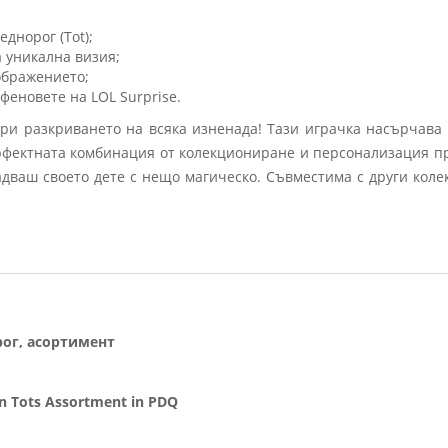
днорог (Tot);
 уникална визия;
ображението;
феновете на LOL Surprise.
ри разкриването на всяка изненада! Тази играчка насърчава 
ерфектната комбинация от колекциониране и персонализация п
адваш своето дете с нещо магическо. Съвместима с други коле
орог, асортимент
rn Tots Assortment in PDQ