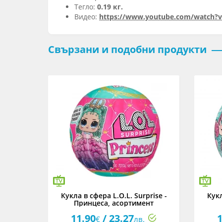
Тегло:
0.19 кг.
Видео:
https://www.youtube.com/watch?v
Свързани и подобни продукти
Tweens
Кукла в сфера L.O.L. Surprise -
Кукл
тарс
Принцеса, асортимент
11.90
/ 23.27
1
€
лв.