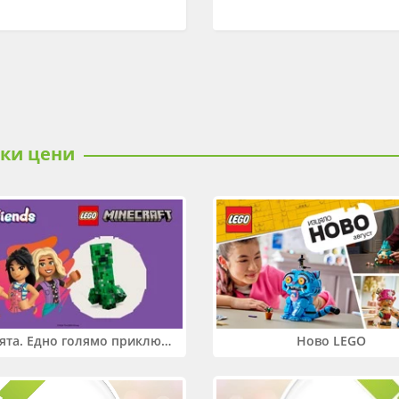
ски цени
Два свята. Едно голямо приключение. Купи 2 продукта LEGO® Friends и/или LEGO® Minecraft и вземи -27%
Ново LEGO