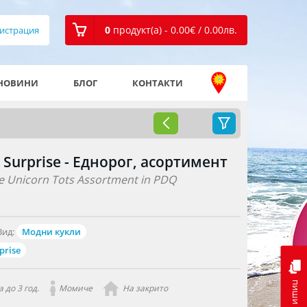
0
продукт(а) - 0.00
€
/ 0.00
лв.
истрация
НОВИНИ
БЛОГ
КОНТАКТИ
. Surprise - Еднорог, асортимент
se Unicorn Tots Assortment in PDQ
Вид:
Модни кукли
prise
пиши ни
 до 3 год.
Момиче
На закрито