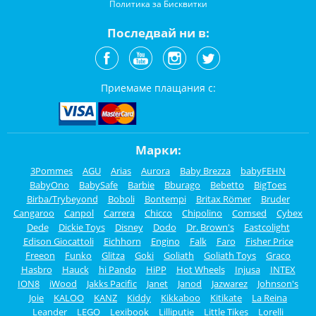
Политика за Бисквитки
Последвай ни в:
Приемаме плащания с:
Марки:
3Pommes
AGU
Arias
Aurora
Baby Brezza
babyFEHN
BabyOno
BabySafe
Barbie
Bburago
Bebetto
BigToes
Birba/Trybeyond
Boboli
Bontempi
Britax Römer
Bruder
Cangaroo
Canpol
Carrera
Chicco
Chipolino
Comsed
Cybex
Dede
Dickie Toys
Disney
Dodo
Dr. Brown's
Eastcolight
Edison Giocattoli
Eichhorn
Engino
Falk
Faro
Fisher Price
Freeon
Funko
Glitza
Goki
Goliath
Goliath Toys
Graco
Hasbro
Hauck
hi Pando
HiPP
Hot Wheels
Injusa
INTEX
ION8
iWood
Jakks Pacific
Janet
Janod
Jazwarez
Johnson's
Joie
KALOO
KANZ
Kiddy
Kikkaboo
Kitikate
La Reina
Leander
LEGO
Lexibook
Lilliputie
Little Tikes
Lorelli