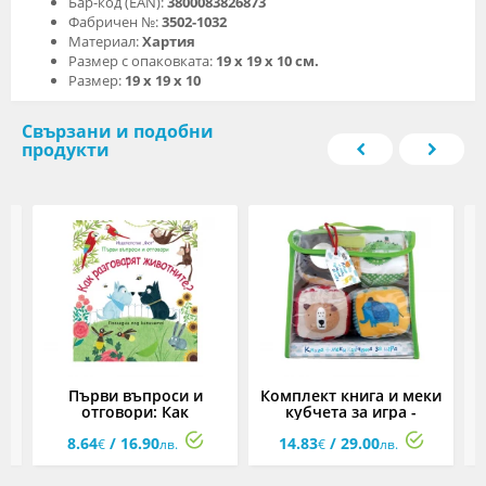
Бар-код (EAN):
3800083826873
Фабричен №:
3502-1032
Материал:
Хартия
Размер с опаковката:
19 х 19 х 10 см.
Размер:
19 х 19 х 10
Свързани и подобни
продукти
а
Първи въпроси и
Комплект книга и меки
отговори: Как
кубчета за игра -
о
разговарят животните?
животни в зоопарка
8.64
/ 16.90
14.83
/ 29.00
€
лв.
€
лв.