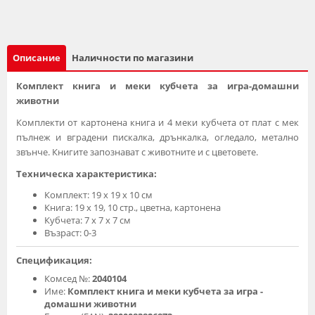
Описание
Наличности по магазини
Комплект книга и меки кубчета за игра-домашни
животни
Комплекти от картонена книга и 4 меки кубчета от плат с мек
пълнеж и вградени пискалка, дрънкалка, огледало, метално
звънче. Книгите запознават с животните и с цветовете.
Техническа характеристика:
Комплект: 19 х 19 х 10 см
Книга: 19 х 19, 10 стр., цветна, картонена
Кубчета: 7 х 7 х 7 см
Възраст: 0-3
Спецификация:
Комсед №:
2040104
Име:
Комплект книга и меки кубчета за игра -
домашни животни