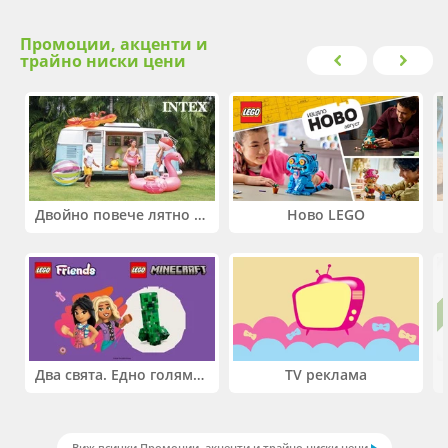
Промоции, акценти и
трайно ниски цени
Двойно повече лятно забавление! Купи 2 продукта INTEX и вземи -33%
Ново LEGO
Два свята. Едно голямо приключение. Купи 2 продукта LEGO® Friends и/или LEGO® Minecraft и вземи -27%
TV реклама
Виж всички Промоции, акценти и трайно ниски цени