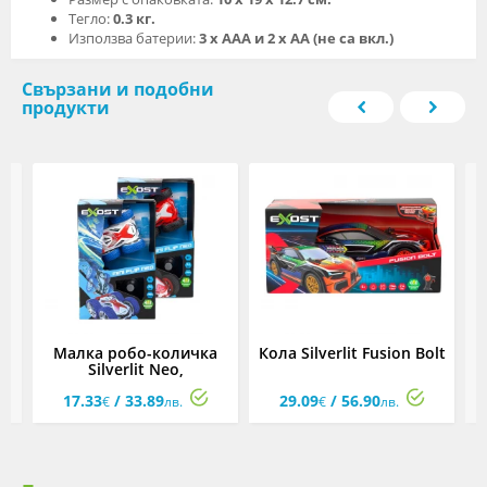
Тегло:
0.3 кг.
Използва батерии:
3 x AAA и 2 х АА (не са вкл.)
Свързани и подобни
продукти
Малка робо-количка
Кола Silverlit Fusion Bolt
К
Silverlit Neo,
асортимент
17.33
/ 33.89
29.09
/ 56.90
€
лв.
€
лв.