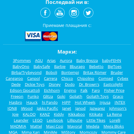
Последвай ни в:
Приемаме плащания с:
Марки:
3Pommes
AGU
Arias
Aurora
Baby Brezza
babyFEHN
BabyOno
BabySafe
Barbie
Bburago
Bebetto
BigToes
Birba/Trybeyond
Boboli
Bontempi
Britax Römer
Bruder
Cangaroo
Canpol
Carrera
Chicco
Chipolino
Comsed
Cybex
Dede
Dickie Toys
Disney
Dodo
Dr. Brown's
Eastcolight
Edison Giocattoli
Eichhorn
Engino
Falk
Faro
Fisher Price
Freeon
Funko
Glitza
Goki
Goliath
Goliath Toys
Graco
Hasbro
Hauck
hi Pando
HiPP
Hot Wheels
Injusa
INTEX
ION8
iWood
Jakks Pacific
Janet
Janod
Jazwarez
Johnson's
Joie
KALOO
KANZ
Kiddy
Kikkaboo
Kitikate
La Reina
Leander
LEGO
Lexibook
Lilliputie
Little Tikes
Lorelli
MADMIA
Mattel
Maxi Cosi
Mayoral
Medela
Mega Bloks
MGA
Mima Xari
MiniMe
MiStory
Momcozy
Mommy Care