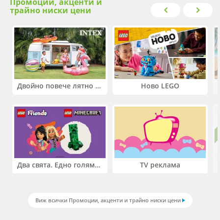
Промоции, акценти и
трайно ниски цени
Двойно повече лятно забавление! Купи 2 продукта INTEX и вземи -33%
Ново LEGO
Два свята. Едно голямо приключение. Купи 2 продукта LEGO® Friends и/или LEGO® Minecraft и вземи -27%
TV реклама
Виж всички Промоции, акценти и трайно ниски цени