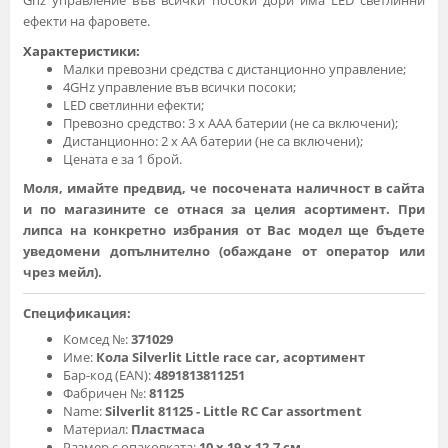
ефекти на фаровете.
Характеристики:
Малки превозни средства с дистанционно управление;
4GHz управление във всички посоки;
LED светлинни ефекти;
Превозно средство: 3 x AAA батерии (не са включени);
Дистанционно: 2 x AA батерии (не са включени);
Цената е за 1 брой.
Моля, имайте предвид, че посочената наличност в сайта
и по магазините се отнася за целия асортимент. При
липса на конкретно избрания от Вас модел ще бъдете
уведомени допълнително (обаждане от оператор или
чрез мейл).
Спецификация:
Комсед №:
371029
Име:
Кола Silverlit Little rаcе car, асортимент
Бар-код (EAN):
4891813811251
Фабричен №:
81125
Name:
Silverlit 81125 - Little RC Car assortment
Материал:
Пластмаса
Размер с опаковката:
10 х 19 х 12.7 см.