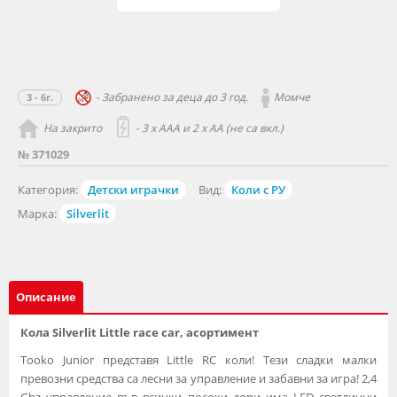
- Забранено за деца до 3 год.
Момче
3 - 6г.
На закрито
- 3 x AAA и 2 х АА (не са вкл.)
№ 371029
Категория:
Детски играчки
Вид:
Коли с РУ
Марка:
Silverlit
Описание
Кола Silverlit Little rаcе car, асортимент
Tooko Junior представя Little RC коли! Тези сладки малки
превозни средства са лесни за управление и забавни за игра! 2,4
Ghz управление във всички посоки дори има LED светлинни