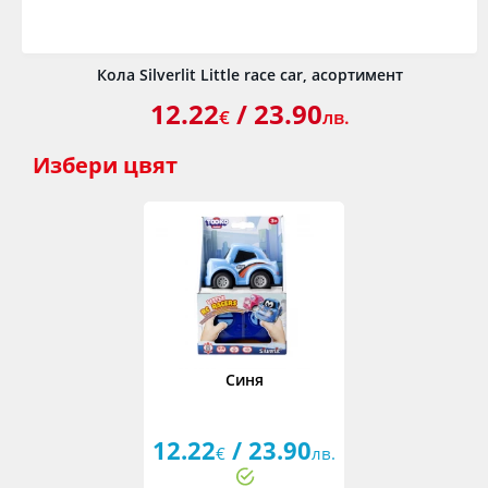
Кола Silverlit Little rаcе car, асортимент
12.22
/ 23.90
€
лв.
Избери
цвят
Синя
12.22
/ 23.90
€
лв.