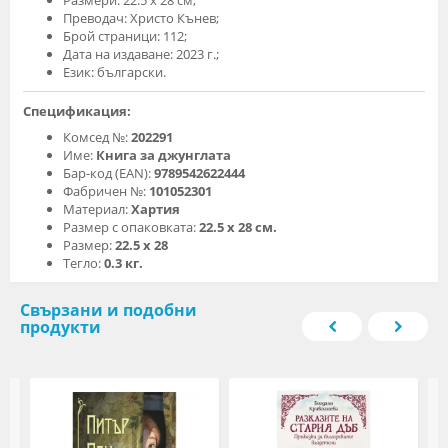
Размери: 22.5 х 28 см;
Преводач: Христо Кънев;
Брой страници: 112;
Дата на издаване: 2023 г.;
Език: български.
Спецификация:
Комсед №:
202291
Име:
Книга за джунглата
Бар-код (EAN):
9789542622444
Фабричен №:
101052301
Материал:
Хартия
Размер с опаковката:
22.5 х 28 см.
Размер:
22.5 х 28
Тегло:
0.3 кг.
Свързани и подобни
продукти