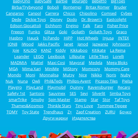
BabyOno
BabySafe
Barbie
Bburago
Bebetto
BigToes
Birba/Trybeyond
Boboli
Bontempi
Britax Römer
Bruder
Cangaroo
Canpol
Carrera
Chicco
Chipolino
Comsed
Cybex
Dede
Dickie Toys
Disney
Dodo
Dr. Brown's
Eastcolight
Edison Giocattoli
Eichhorn
Engino
Falk
Faro
Fisher Price
Freeon
Funko
Glitza
Goki
Goliath
Goliath Toys
Graco
Hasbro
Hauck
hi Pando
HiPP
Hot Wheels
Injusa
INTEX
ION8
iWood
Jakks Pacific
Janet
Janod
Jazwarez
Johnson's
Joie
KALOO
KANZ
Kiddy
Kikkaboo
Kitikate
La Reina
Leander
LEGO
Lexibook
Lilliputie
Little Tikes
Lorelli
MADMIA
Mattel
Maxi Cosi
Mayoral
Medela
Mega Bloks
MGA
Mima Xari
MiniMe
MiStory
Momcozy
Mommy Care
Mondo
Moni
Monnalisa
Mutsy
Nice
Nikko
Noris
Nuby
Nuk
Nuna
Owli
Phil&Teds
Philips-Avent
Picasso Tiles
Pielsa
Playgro
PlayLand
Playmobil
Quinny
Ravensburger
Recaro
Safety 1st
Santoro
Sauvinex
SES
Sevi
Silverlit
Simba Toys
smarTrike
Smoby
Spin Master
Stamp
Star
Stor
Taf Toys
Thames&Kosmos
Thinkle Stars
Tiny Love
Tommee Tippee
TOMY
Toy State
Trendhaus
Z+
Zapf Creation
ZURU
Бочко
Други марки
Издателства