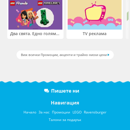
Два свята. Едно голямо приключение. Купи 2 продукта LEGO® Friends и/или LEGO® Minecraft и вземи -27%
TV реклама
Виж всички Промоции, акценти и трайно ниски цени
Пишете ни
Навигация
Начало
За нас
Промоции
LEGO
Ravensburger
Талони за подарък