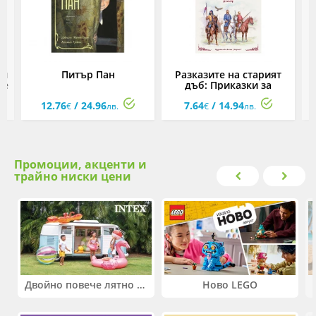
ди
Питър Пан
Разказите на старият
че
дъб: Приказки за
българските владетели
12.76
/ 24.96
7.64
/ 14.94
€
лв.
€
лв.
Промоции, акценти и
трайно ниски цени
Двойно повече лятно забавление! Купи 2 продукта INTEX и вземи -33%
Ново LEGO