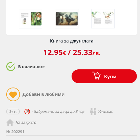
Книга за джунглата
12.95
/ 25.33
€
лв.
В наличност
Купи
- Забранено за деца до 3 год.
Унисекс
3+ г.
На закрито
№ 202291