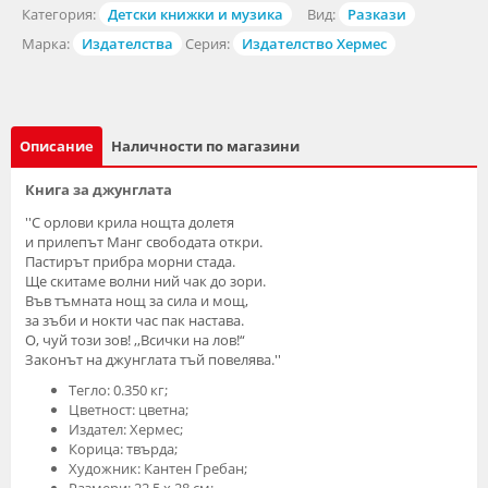
Категория:
Детски книжки и музика
Вид:
Разкази
Марка:
Издателства
Серия:
Издателство Хермес
Описание
Наличности по магазини
Книга за джунглата
''С орлови крила нощта долетя
и прилепът Манг свободата откри.
Пастирът прибра морни стада.
Ще скитаме волни ний чак до зори.
Във тъмната нощ за сила и мощ,
за зъби и нокти час пак настава.
О, чуй този зов! ,,Всички на лов!“
Законът на джунглата тъй повелява.''
Тегло: 0.350 кг;
Цветност: цветна;
Издател: Хермес;
Корица: твърда;
Художник: Кантен Гребан;