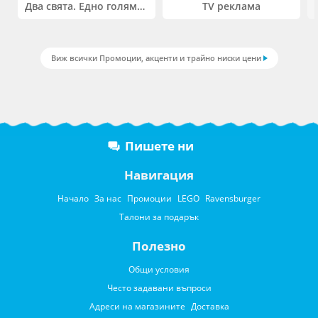
Два свята. Едно голямо приключение. Купи 2 продукта LEGO® Friends и/или LEGO® Minecraft и вземи -27%
TV реклама
Виж всички Промоции, акценти и трайно ниски цени
Пишете ни
Навигация
Начало
За нас
Промоции
LEGO
Ravensburger
Талони за подарък
Полезно
Общи условия
Често задавани въпроси
Адреси на магазините
Доставка