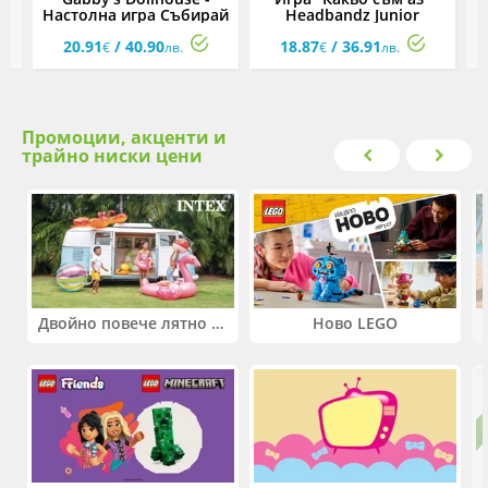
Настолна игра Събирай
Headbandz Junior
аксесоари за диадема
у
20.91
/ 40.90
18.87
/ 36.91
€
лв.
€
лв.
Промоции, акценти и
трайно ниски цени
Двойно повече лятно забавление! Купи 2 продукта INTEX и вземи -33%
Ново LEGO