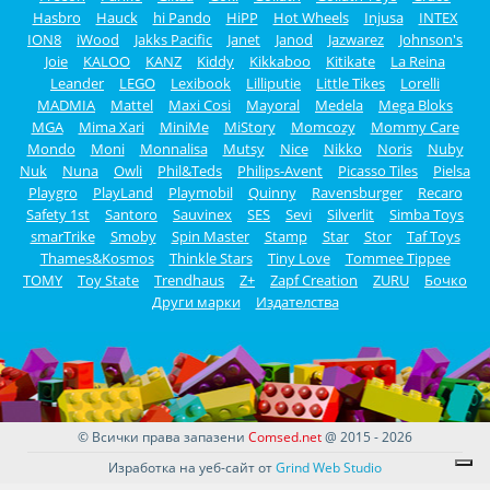
Hasbro
Hauck
hi Pando
HiPP
Hot Wheels
Injusa
INTEX
ION8
iWood
Jakks Pacific
Janet
Janod
Jazwarez
Johnson's
Joie
KALOO
KANZ
Kiddy
Kikkaboo
Kitikate
La Reina
Leander
LEGO
Lexibook
Lilliputie
Little Tikes
Lorelli
MADMIA
Mattel
Maxi Cosi
Mayoral
Medela
Mega Bloks
MGA
Mima Xari
MiniMe
MiStory
Momcozy
Mommy Care
Mondo
Moni
Monnalisa
Mutsy
Nice
Nikko
Noris
Nuby
Nuk
Nuna
Owli
Phil&Teds
Philips-Avent
Picasso Tiles
Pielsa
Playgro
PlayLand
Playmobil
Quinny
Ravensburger
Recaro
Safety 1st
Santoro
Sauvinex
SES
Sevi
Silverlit
Simba Toys
smarTrike
Smoby
Spin Master
Stamp
Star
Stor
Taf Toys
Thames&Kosmos
Thinkle Stars
Tiny Love
Tommee Tippee
TOMY
Toy State
Trendhaus
Z+
Zapf Creation
ZURU
Бочко
Други марки
Издателства
© Всички права запазени
Comsed.net
@ 2015 - 2026
Изработка на уеб-сайт от
Grind Web Studio