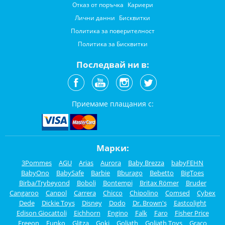
Отказ от поръчка
Кариери
Лични данни
Бисквитки
Политика за поверителност
Политика за Бисквитки
Последвай ни в:
Приемаме плащания с:
Марки:
3Pommes
AGU
Arias
Aurora
Baby Brezza
babyFEHN
BabyOno
BabySafe
Barbie
Bburago
Bebetto
BigToes
Birba/Trybeyond
Boboli
Bontempi
Britax Römer
Bruder
Cangaroo
Canpol
Carrera
Chicco
Chipolino
Comsed
Cybex
Dede
Dickie Toys
Disney
Dodo
Dr. Brown's
Eastcolight
Edison Giocattoli
Eichhorn
Engino
Falk
Faro
Fisher Price
Freeon
Funko
Glitza
Goki
Goliath
Goliath Toys
Graco