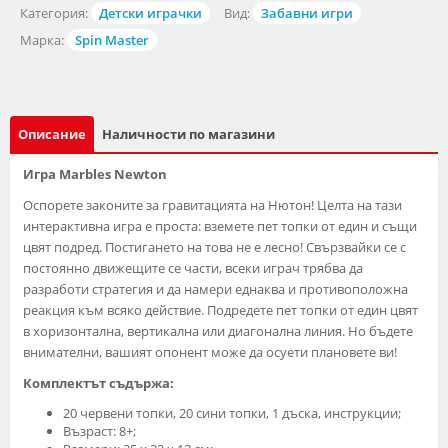
Категория:
Детски играчки
Вид:
Забавни игри
Марка:
Spin Master
Описание
Наличности по магазини
Игра Marbles Newton
Оспорете законите за гравитацията на Нютон! Целта на тази
интерактивна игра е проста: вземете пет топки от един и същи
цвят подред. Постигането на това не е лесно! Свързвайки се с
постоянно движещите се части, всеки играч трябва да
разработи стратегия и да намери еднаква и противоположна
реакция към всяко действие. Подредете пет топки от един цвят
в хоризонтална, вертикална или диагонална линия. Но бъдете
внимателни, вашият опонент може да осуети плановете ви!
Комплектът съдържа:
20 червени топки, 20 сини топки, 1 дъска, инструкции;
Възраст: 8+;