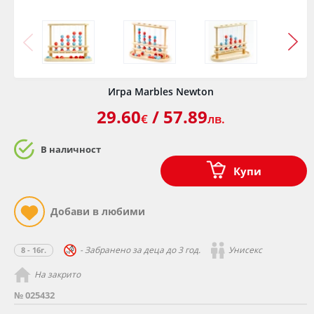
Игра Marbles Newton
29.60
/ 57.89
€
лв.
В наличност
Купи
- Забранено за деца до 3 год.
Унисекс
8 - 16г.
На закрито
№ 025432