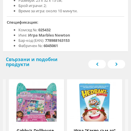
Размери: 25 x 32 x 13 см;
Брой играчи: 2;
Време за игра: около 10 минути.
Спецификация:
Комсед №:
025432
Име:
Игра Marbles Newton
Бар-код (EAN):
778988163153
Фабричен №:
6045061
Свързани и подобни
продукти
Gabby's Dollhouse -
Игра "Какво съм аз"