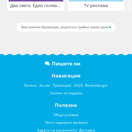
Два свята. Едно голямо приключение. Купи 2 продукта LEGO® Friends и/или LEGO® Minecraft и вземи -27%
TV реклама
Виж всички Промоции, акценти и трайно ниски цени
Пишете ни
Навигация
Начало
За нас
Промоции
LEGO
Ravensburger
Талони за подарък
Полезно
Общи условия
Често задавани въпроси
Адреси на магазините
Доставка