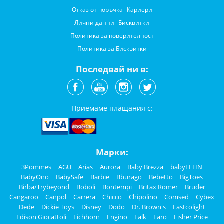
Отказ от поръчка
Кариери
Лични данни
Бисквитки
Политика за поверителност
Политика за Бисквитки
Последвай ни в:
Приемаме плащания с:
Марки:
3Pommes
AGU
Arias
Aurora
Baby Brezza
babyFEHN
BabyOno
BabySafe
Barbie
Bburago
Bebetto
BigToes
Birba/Trybeyond
Boboli
Bontempi
Britax Römer
Bruder
Cangaroo
Canpol
Carrera
Chicco
Chipolino
Comsed
Cybex
Dede
Dickie Toys
Disney
Dodo
Dr. Brown's
Eastcolight
Edison Giocattoli
Eichhorn
Engino
Falk
Faro
Fisher Price