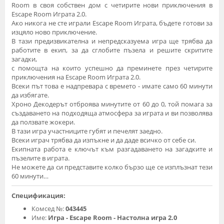
Room в своя собствен дом с четирите нови приключения в
Escape Room Играта 2.0.
Ако никога не сте играли Escape Room Играта, бъдете готови за
изцяло ново приключение.
В тази предизвикателна и непредсказуема игра ще трябва да
работите в екип, за да сглобите пъзела и решите скритите
загадки,
с помощта на които успешно да преминете през четирите
приключения на Escape Room Играта 2.0.
Всеки път това е надпревара с времето - имате само 60 минути
да избягате.
Хроно Декодерът отброява минутите от 60 до 0, той помага за
създаването на подходяща атмосфера за играта и ви позволява
да ползвате жокери.
В тази игра участниците губят и печелят заедно.
Всеки играч трябва да изпъкне и да даде всичко от себе си.
Екипната работа е ключът към разгадаването на загадките и
пъзелите в играта.
Не можете да си представите колко бързо ще се изплъзнат тези
60 минути…
Спецификация:
Комсед №:
043445
Име:
Игра - Escape Room - Настолна игра 2.0