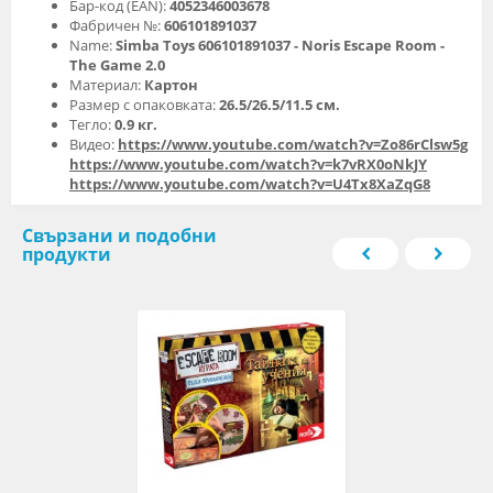
Бар-код (EAN):
4052346003678
Фабричен №:
606101891037
Name:
Simba Toys 606101891037 - Noris Escape Room -
The Game 2.0
Материал:
Картон
Размер с опаковката:
26.5/26.5/11.5 см.
Тегло:
0.9 кг.
Видео:
https://www.youtube.com/watch?v=Zo86rClsw5g
https://www.youtube.com/watch?v=k7vRX0oNkJY
https://www.youtube.com/watch?v=U4Tx8XaZqG8
Свързани и подобни
продукти