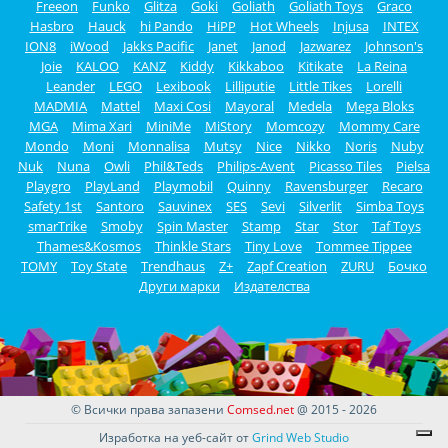
Freeon
Funko
Glitza
Goki
Goliath
Goliath Toys
Graco
Hasbro
Hauck
hi Pando
HiPP
Hot Wheels
Injusa
INTEX
ION8
iWood
Jakks Pacific
Janet
Janod
Jazwarez
Johnson's
Joie
KALOO
KANZ
Kiddy
Kikkaboo
Kitikate
La Reina
Leander
LEGO
Lexibook
Lilliputie
Little Tikes
Lorelli
MADMIA
Mattel
Maxi Cosi
Mayoral
Medela
Mega Bloks
MGA
Mima Xari
MiniMe
MiStory
Momcozy
Mommy Care
Mondo
Moni
Monnalisa
Mutsy
Nice
Nikko
Noris
Nuby
Nuk
Nuna
Owli
Phil&Teds
Philips-Avent
Picasso Tiles
Pielsa
Playgro
PlayLand
Playmobil
Quinny
Ravensburger
Recaro
Safety 1st
Santoro
Sauvinex
SES
Sevi
Silverlit
Simba Toys
smarTrike
Smoby
Spin Master
Stamp
Star
Stor
Taf Toys
Thames&Kosmos
Thinkle Stars
Tiny Love
Tommee Tippee
TOMY
Toy State
Trendhaus
Z+
Zapf Creation
ZURU
Бочко
Други марки
Издателства
© Всички права запазени
Comsed.net
@ 2015 - 2026
Изработка на уеб-сайт от
Grind Web Studio