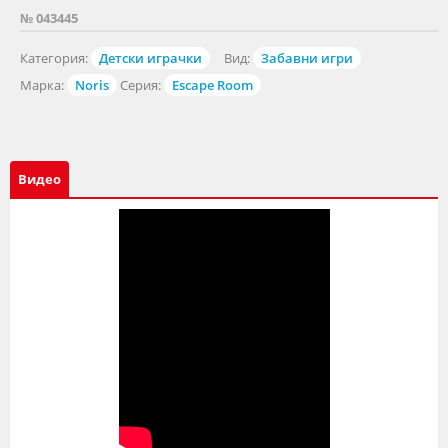
№ 043445
Категория:
Детски играчки
Вид:
Забавни игри
Марка:
Noris
Серия:
Escape Room
Видео