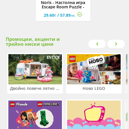
Noris - Настолна игра
Escape Room Puzzle -
Тайната на учения
29.60
/ 57.89
€
лв.
Промоции, акценти и
трайно ниски цени
Двойно повече лятно забавление! Купи 2 продукта INTEX и вземи -33%
Ново LEGO