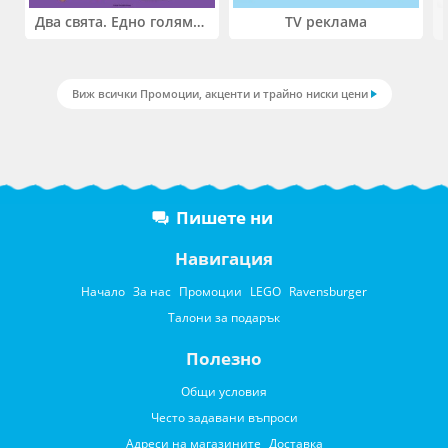
Два свята. Едно голямо приключение. Купи 2 продукта LEGO® Friends и/или LEGO® Minecraft и вземи -27%
TV реклама
Виж всички Промоции, акценти и трайно ниски цени
Пишете ни
Навигация
Начало
За нас
Промоции
LEGO
Ravensburger
Талони за подарък
Полезно
Общи условия
Често задавани въпроси
Адреси на магазините
Доставка