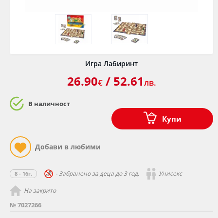
Игра Лабиринт
26.90
/ 52.61
€
лв.
В наличност
Купи
- Забранено за деца до 3 год.
Унисекс
8 - 16г.
На закрито
№ 7027266