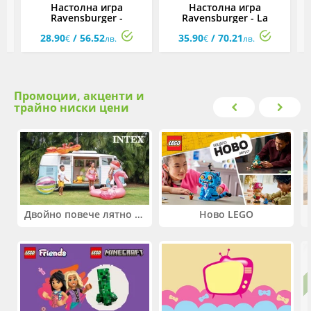
Настолна игра
Настолна игра
и
Ravensburger -
Ravensburger - La
Магически огледала
Cucaracha Хвани
28.90
/ 56.52
35.90
/ 70.21
хлебарката!
€
лв.
€
лв.
Промоции, акценти и
трайно ниски цени
Двойно повече лятно забавление! Купи 2 продукта INTEX и вземи -33%
Ново LEGO