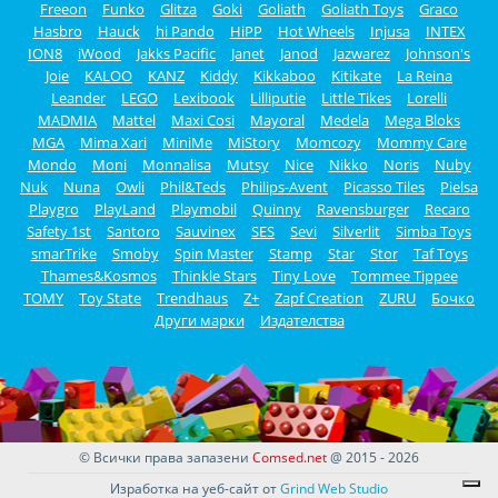
Freeon
Funko
Glitza
Goki
Goliath
Goliath Toys
Graco
Hasbro
Hauck
hi Pando
HiPP
Hot Wheels
Injusa
INTEX
ION8
iWood
Jakks Pacific
Janet
Janod
Jazwarez
Johnson's
Joie
KALOO
KANZ
Kiddy
Kikkaboo
Kitikate
La Reina
Leander
LEGO
Lexibook
Lilliputie
Little Tikes
Lorelli
MADMIA
Mattel
Maxi Cosi
Mayoral
Medela
Mega Bloks
MGA
Mima Xari
MiniMe
MiStory
Momcozy
Mommy Care
Mondo
Moni
Monnalisa
Mutsy
Nice
Nikko
Noris
Nuby
Nuk
Nuna
Owli
Phil&Teds
Philips-Avent
Picasso Tiles
Pielsa
Playgro
PlayLand
Playmobil
Quinny
Ravensburger
Recaro
Safety 1st
Santoro
Sauvinex
SES
Sevi
Silverlit
Simba Toys
smarTrike
Smoby
Spin Master
Stamp
Star
Stor
Taf Toys
Thames&Kosmos
Thinkle Stars
Tiny Love
Tommee Tippee
TOMY
Toy State
Trendhaus
Z+
Zapf Creation
ZURU
Бочко
Други марки
Издателства
© Всички права запазени
Comsed.net
@ 2015 - 2026
Изработка на уеб-сайт от
Grind Web Studio