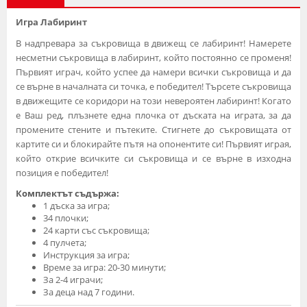
Игра Лабиринт
В надпревара за съкровища в движещ се лабиринт! Намерете
несметни съкровища в лабиринт, който постоянно се променя!
Първият играч, който успее да намери всички съкровища и да
се върне в началната си точка, е победител! Търсете съкровища
в движещите се коридори на този невероятен лабиринт! Когато
е Ваш ред, плъзнете една плочка от дъската на играта, за да
промените стените и пътеките. Стигнете до съкровищата от
картите си и блокирайте пътя на опонентите си! Първият играя,
който открие всичките си съкровища и се върне в изходна
позиция е победител!
Комплектът съдържа:
1 дъска за игра;
34 плочки;
24 карти със съкровища;
4 пулчета;
Инструкция за игра;
Време за игра: 20-30 минути;
За 2-4 играчи;
За деца над 7 години.