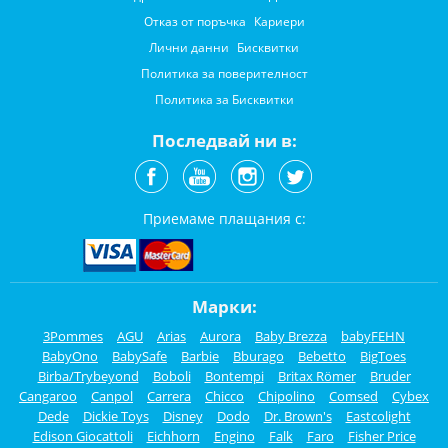
Отказ от поръчка
Кариери
Лични данни
Бисквитки
Политика за поверителност
Политика за Бисквитки
Последвай ни в:
Приемаме плащания с:
Марки:
3Pommes
AGU
Arias
Aurora
Baby Brezza
babyFEHN
BabyOno
BabySafe
Barbie
Bburago
Bebetto
BigToes
Birba/Trybeyond
Boboli
Bontempi
Britax Römer
Bruder
Cangaroo
Canpol
Carrera
Chicco
Chipolino
Comsed
Cybex
Dede
Dickie Toys
Disney
Dodo
Dr. Brown's
Eastcolight
Edison Giocattoli
Eichhorn
Engino
Falk
Faro
Fisher Price