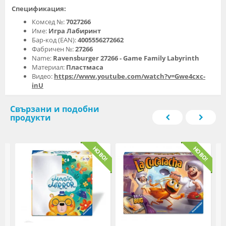
Спецификация:
Комсед №:
7027266
Име:
Игра Лабиринт
Бар-код (EAN):
4005556272662
Фабричен №:
27266
Name:
Ravensburger 27266 - Game Family Labyrinth
Материал:
Пластмаса
Видео:
https://www.youtube.com/watch?v=Gwe4cxc-
inU
Свързани и подобни
продукти