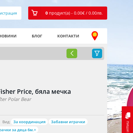
0
продукт(а) - 0.00
€
/ 0.00
лв.
истрация
НОВИНИ
БЛОГ
КОНТАКТИ
isher Price, бяла мечка
fter Polar Bear
Вид:
За координация
Забавни играчки
пиши ни
рачки за деца 6м.+