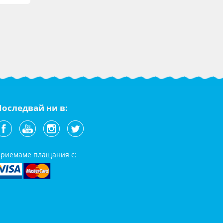
Последвай ни в:
риемаме плащания с: