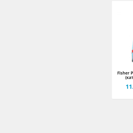
Fisher 
(ка
11