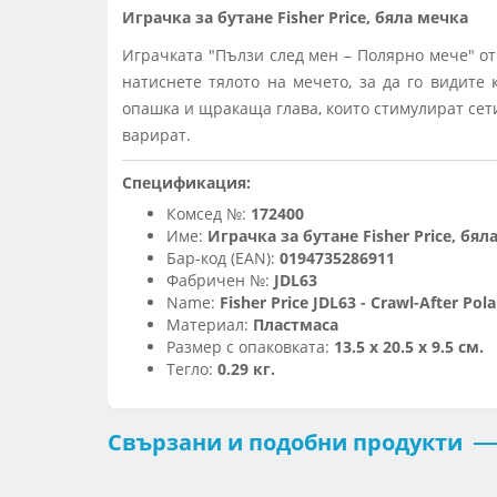
Играчка за бутане Fisher Price, бяла мечка
Играчката "Пълзи след мен – Полярно мече" от
натиснете тялото на мечето, за да го видите 
опашка и щракаща глава, които стимулират сети
варират.
Спецификация:
Комсед №:
172400
Име:
Играчка за бутане Fisher Price, бял
Бар-код (EAN):
0194735286911
Фабричен №:
JDL63
Name:
Fisher Price JDL63 - Crawl-After Pola
Материал:
Пластмаса
Размер с опаковката:
13.5 x 20.5 x 9.5 см.
Тегло:
0.29 кг.
Свързани и подобни продукти