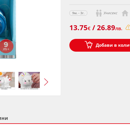
Унисекс
9м. - 3г.
13.75
/ 26.89
€
лв.
Добави в коли
ини