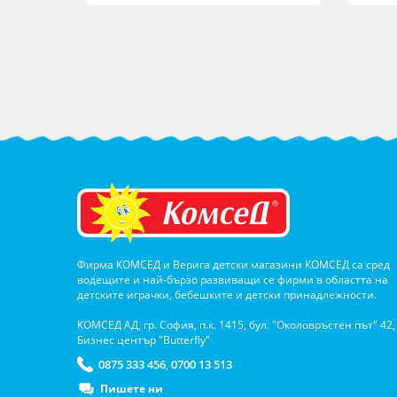
Фирма КОМСЕД и Верига детски магазини КОМСЕД са сред
водещите и най-бързо развиващи се фирми в областта на
детските играчки, бебешките и детски принадлежности.
КОМСЕД АД, гр. София, п.к. 1415, бул. "Околовръстен път" 42,
Бизнес център "Butterfly"
0875 333 456
0700 13 513
,
Пишете ни