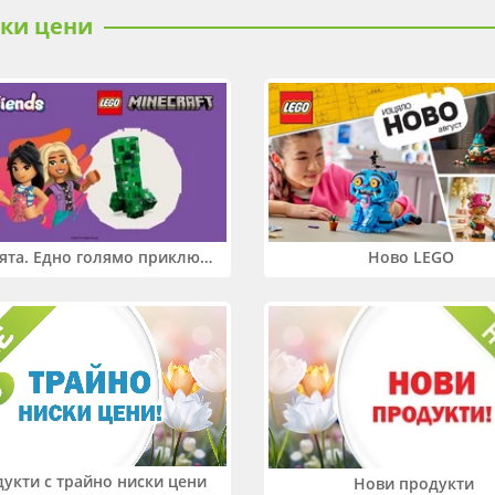
ски цени
Два свята. Едно голямо приключение. Купи 2 продукта LEGO® Friends и/или LEGO® Minecraft и вземи -27%
Ново LEGO
укти с трайно ниски цени
Нови продукти