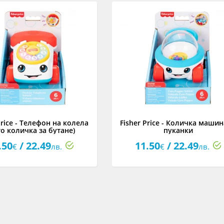
Price - Телефон на колела
Fisher Price - Количка машин
то количка за бутане)
пуканки
.50
/ 22.49
11.50
/ 22.49
€
лв.
€
лв.