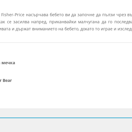
 Fisher-Price насърчава бебето ви да започне да пълзи чрез 
как се засилва напред, приканвайки малчугана да го последв
вата и държат вниманието на бебето, докато то играе и изсле
а мечка
r Bear