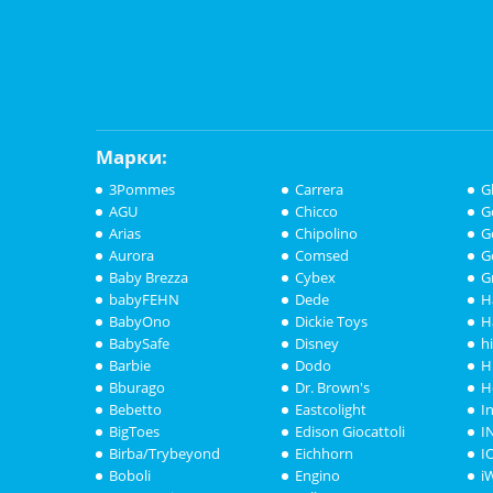
Марки:
3Pommes
Carrera
G
AGU
Chicco
G
Arias
Chipolino
G
Aurora
Comsed
G
Baby Brezza
Cybex
G
babyFEHN
Dede
H
BabyOno
Dickie Toys
H
BabySafe
Disney
h
Barbie
Dodo
H
Bburago
Dr. Brown's
H
Bebetto
Eastcolight
I
BigToes
Edison Giocattoli
I
Birba/Trybeyond
Eichhorn
I
Boboli
Engino
i