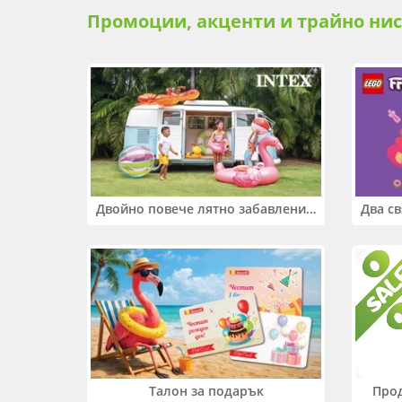
Промоции, акценти и трайно ни
Двойно повече лятно забавление! Купи 2 продукта INTEX и вземи -33%
Прод
Талон за подарък