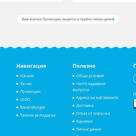
Виж всички Промоции, акценти и трайно ниски цени
Навигация
Полезно
Начало
Общи условия
За нас
Често задавани
въпроси
Промоции
П
Адреси на магазините
LEGO
Доставка
Ravensburger
Отказ от поръчка
Талони за подарък
Кариери
Лични данни