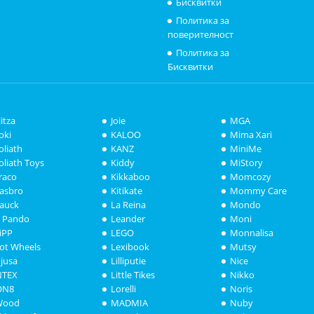
Бисквитки
Политика за
поверителност
Политика за
Бисквитки
litza
Joie
MGA
oki
KALOO
Mima Xari
oliath
KANZ
MiniMe
oliath Toys
Kiddy
MiStory
raco
Kikkaboo
Momcozy
asbro
Kitikate
Mommy Care
auck
La Reina
Mondo
i Pando
Leander
Moni
iPP
LEGO
Monnalisa
ot Wheels
Lexibook
Mutsy
njusa
Lilliputie
Nice
NTEX
Little Tikes
Nikko
ON8
Lorelli
Noris
Wood
MADMIA
Nuby