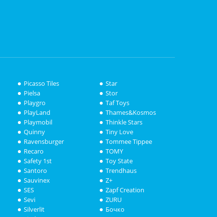
Picasso Tiles
Star
Pielsa
Stor
Playgro
Taf Toys
PlayLand
Thames&Kosmos
Playmobil
Thinkle Stars
Quinny
Tiny Love
Ravensburger
Tommee Tippee
Recaro
TOMY
Safety 1st
Toy State
Santoro
Trendhaus
Sauvinex
Z+
SES
Zapf Creation
Sevi
ZURU
Silverlit
Бочко