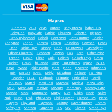
Марки:
3Pommes
AGU
Arias
Aurora
Baby Brezza
babyFEHN
BabyOno
BabySafe
Barbie
Bburago
Bebetto
BigToes
Birba/Trybeyond
Boboli
Bontempi
Britax Römer
Bruder
Cangaroo
Canpol
Carrera
Chicco
Chipolino
Comsed
Cybex
Dede
Dickie Toys
Disney
Dodo
Dr. Brown's
Eastcolight
Edison Giocattoli
Eichhorn
Engino
Falk
Faro
Fisher Price
Freeon
Funko
Glitza
Goki
Goliath
Goliath Toys
Graco
Hasbro
Hauck
hi Pando
HiPP
Hot Wheels
Injusa
INTEX
ION8
iWood
Jakks Pacific
Janet
Janod
Jazwarez
Johnson's
Joie
KALOO
KANZ
Kiddy
Kikkaboo
Kitikate
La Reina
Leander
LEGO
Lexibook
Lilliputie
Little Tikes
Lorelli
MADMIA
Mattel
Maxi Cosi
Mayoral
Medela
Mega Bloks
MGA
Mima Xari
MiniMe
MiStory
Momcozy
Mommy Care
Mondo
Moni
Monnalisa
Mutsy
Nice
Nikko
Noris
Nuby
Nuk
Nuna
Owli
Phil&Teds
Philips-Avent
Picasso Tiles
Pielsa
Playgro
PlayLand
Playmobil
Quinny
Ravensburger
Recaro
Safety 1st
Santoro
Sauvinex
SES
Sevi
Silverlit
Simba Toys