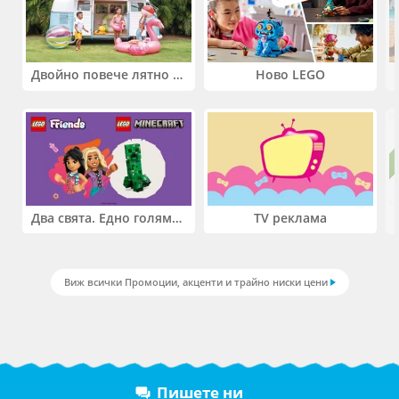
Двойно повече лятно забавление! Купи 2 продукта INTEX и вземи -33%
Ново LEGO
Два свята. Едно голямо приключение. Купи 2 продукта LEGO® Friends и/или LEGO® Minecraft и вземи -27%
TV реклама
Виж всички Промоции, акценти и трайно ниски цени
Пишете ни