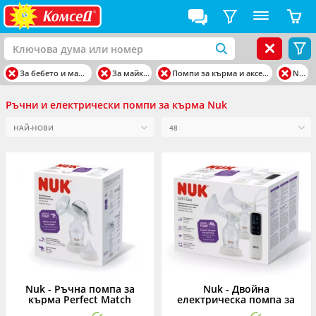
За бебето и майката
За майката
Помпи за кърма и аксесоари
Nuk
Ръчни и електрически помпи за кърма Nuk
Nuk - Ръчна помпа за
Nuk - Двойна
кърма Perfect Match
електрическа помпа за
кърма Perfect Match Soft &