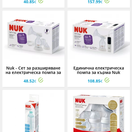
40.85
157.99
Easy
€
€
Nuk - Сет за разширяване
Единична електрическа
на електрическа помпа за
помпа за кърма Nuk
кърма Perfect Match Soft &
Perfect Match Soft & Easy
48.52
108.85
Easy
€
€