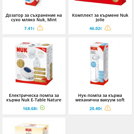
Дозатор за съхранение на
Комплект за кърмене Nuk
сухо мляко Nuk, Mint
Jolie
7.41
46.02
€
€
Електрическа помпа за
Нук-помпа за кърма
кърма Nuk E-Table Nature
механична вакуум soft
Sense
easy
168.68
20.40
€
€