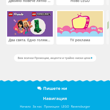
Двойно повече лятно забавление! Купи 2 продукта INTEX и вземи -33%
Ново LEGO
Два свята. Едно голямо приключение. Купи 2 продукта LEGO® Friends и/или LEGO® Minecraft и вземи -27%
TV реклама
Виж всички Промоции, акценти и трайно ниски цени
Пишете ни
Навигация
Начало
За нас
Промоции
LEGO
Ravensburger