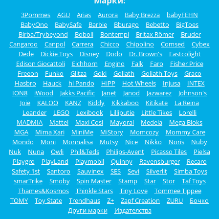
Марки:
3Pommes
AGU
Arias
Aurora
Baby Brezza
babyFEHN
BabyOno
BabySafe
Barbie
Bburago
Bebetto
BigToes
Birba/Trybeyond
Boboli
Bontempi
Britax Römer
Bruder
Cangaroo
Canpol
Carrera
Chicco
Chipolino
Comsed
Cybex
Dede
Dickie Toys
Disney
Dodo
Dr. Brown's
Eastcolight
Edison Giocattoli
Eichhorn
Engino
Falk
Faro
Fisher Price
Freeon
Funko
Glitza
Goki
Goliath
Goliath Toys
Graco
Hasbro
Hauck
hi Pando
HiPP
Hot Wheels
Injusa
INTEX
ION8
iWood
Jakks Pacific
Janet
Janod
Jazwarez
Johnson's
Joie
KALOO
KANZ
Kiddy
Kikkaboo
Kitikate
La Reina
Leander
LEGO
Lexibook
Lilliputie
Little Tikes
Lorelli
MADMIA
Mattel
Maxi Cosi
Mayoral
Medela
Mega Bloks
MGA
Mima Xari
MiniMe
MiStory
Momcozy
Mommy Care
Mondo
Moni
Monnalisa
Mutsy
Nice
Nikko
Noris
Nuby
Nuk
Nuna
Owli
Phil&Teds
Philips-Avent
Picasso Tiles
Pielsa
Playgro
PlayLand
Playmobil
Quinny
Ravensburger
Recaro
Safety 1st
Santoro
Sauvinex
SES
Sevi
Silverlit
Simba Toys
smarTrike
Smoby
Spin Master
Stamp
Star
Stor
Taf Toys
Thames&Kosmos
Thinkle Stars
Tiny Love
Tommee Tippee
TOMY
Toy State
Trendhaus
Z+
Zapf Creation
ZURU
Бочко
Други марки
Издателства