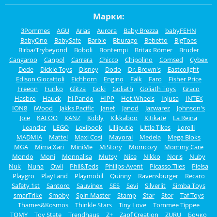
Марки:
3Pommes
AGU
Arias
Aurora
Baby Brezza
babyFEHN
BabyOno
BabySafe
Barbie
Bburago
Bebetto
BigToes
Birba/Trybeyond
Boboli
Bontempi
Britax Römer
Bruder
Cangaroo
Canpol
Carrera
Chicco
Chipolino
Comsed
Cybex
Dede
Dickie Toys
Disney
Dodo
Dr. Brown's
Eastcolight
Edison Giocattoli
Eichhorn
Engino
Falk
Faro
Fisher Price
Freeon
Funko
Glitza
Goki
Goliath
Goliath Toys
Graco
Hasbro
Hauck
hi Pando
HiPP
Hot Wheels
Injusa
INTEX
ION8
iWood
Jakks Pacific
Janet
Janod
Jazwarez
Johnson's
Joie
KALOO
KANZ
Kiddy
Kikkaboo
Kitikate
La Reina
Leander
LEGO
Lexibook
Lilliputie
Little Tikes
Lorelli
MADMIA
Mattel
Maxi Cosi
Mayoral
Medela
Mega Bloks
MGA
Mima Xari
MiniMe
MiStory
Momcozy
Mommy Care
Mondo
Moni
Monnalisa
Mutsy
Nice
Nikko
Noris
Nuby
Nuk
Nuna
Owli
Phil&Teds
Philips-Avent
Picasso Tiles
Pielsa
Playgro
PlayLand
Playmobil
Quinny
Ravensburger
Recaro
Safety 1st
Santoro
Sauvinex
SES
Sevi
Silverlit
Simba Toys
smarTrike
Smoby
Spin Master
Stamp
Star
Stor
Taf Toys
Thames&Kosmos
Thinkle Stars
Tiny Love
Tommee Tippee
TOMY
Toy State
Trendhaus
Z+
Zapf Creation
ZURU
Бочко