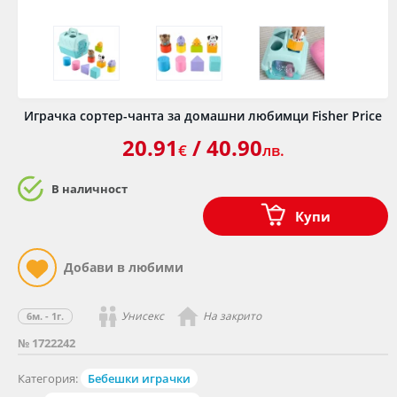
Играчка сортер-чанта за домашни любимци Fisher Price
20.91
/ 40.90
€
лв.
В наличност
Купи
Унисекс
На закрито
6м. - 1г.
№ 1722242
Категория:
Бебешки играчки