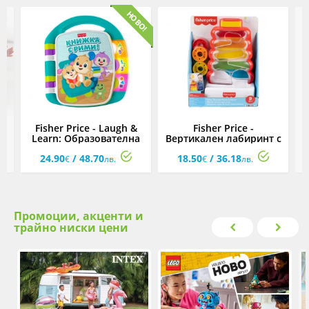
Fisher Price - Laugh &
Fisher Price -
e
Learn: Образователна
Вертикален лабиринт с
книжка с рими на
цветни пулове
е
24.90
/ 48.70
18.50
/ 36.18
български език
€
лв.
€
лв.
Промоции, акценти и
трайно ниски цени