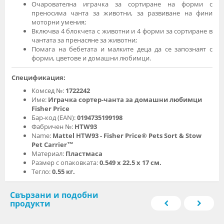
Очарователна играчка за сортиране на форми с
преносима чанта за животни, за развиване на фини
моторни умения;
Включва 4 блокчета с животни и 4 форми за сортиране в
чантата за пренасяне за животни;
Помага на бебетата и малките деца да се запознаят с
форми, цветове и домашни любимци.
Спецификация:
Комсед №:
1722242
Име:
Играчка сортер-чанта за домашни любимци
Fisher Price
Бар-код (EAN):
0194735199198
Фабричен №:
HTW93
Name:
Mattel HTW93 - Fisher Price® Pets Sort & Stow
Pet Carrier™
Материал:
Пластмаса
Размер с опаковката:
0.549 х 22.5 х 17 см.
Тегло:
0.55 кг.
Свързани и подобни
продукти