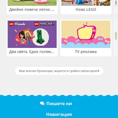
Двойно повече лятно забавление! Купи 2 продукта INTEX и вземи -33%
Ново LEGO
Два свята. Едно голямо приключение. Купи 2 продукта LEGO® Friends и/или LEGO® Minecraft и вземи -27%
TV реклама
Виж всички Промоции, акценти и трайно ниски цени
Пишете ни
Навигация