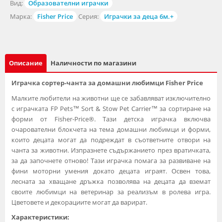
Вид:
Образователни играчки
Марка:
Fisher Price
Серия:
Играчки за деца 6м.+
Описание
Наличности по магазини
Играчка сортер-чанта за домашни любимци Fisher Price
Малките любители на животни ще се забавляват изключително
с играчката FP Pets™ Sort & Stow Pet Carrier™ за сортиране на
форми от Fisher-Price®. Тази детска играчка включва
очарователни блокчета на тема домашни любимци и форми,
които децата могат да подреждат в съответните отвори на
чанта за животни. Изпразнете съдържанието през вратичката,
за да започнете отново! Тази играчка помага за развиване на
фини моторни умения докато децата играят. Освен това,
лесната за хващане дръжка позволява на децата да вземат
своите любимци на ветеринар за реализъм в ролева игра.
Цветовете и декорациите могат да варират.
Характеристики: