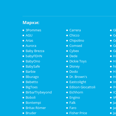
Марки:
3Pommes
Carrera
G
AGU
Chicco
G
Arias
Chipolino
G
Aurora
Comsed
G
Baby Brezza
Cybex
G
babyFEHN
Dede
H
BabyOno
Dickie Toys
H
BabySafe
Disney
h
Barbie
Dodo
H
Bburago
Dr. Brown's
H
Bebetto
Eastcolight
I
BigToes
Edison Giocattoli
I
Birba/Trybeyond
Eichhorn
I
Boboli
Engino
i
Bontempi
Falk
J
Britax Römer
Faro
J
Bruder
Fisher Price
J