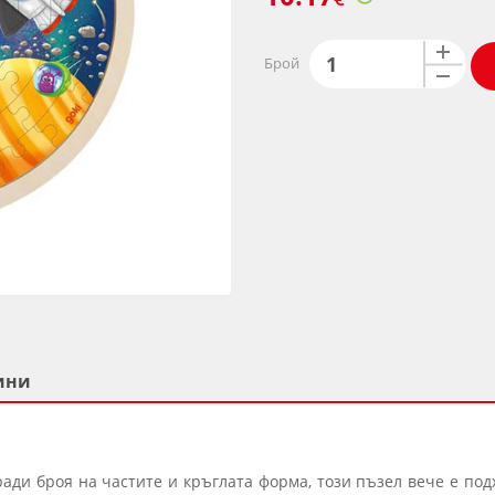
Брой
ини
ради броя на частите и кръглата форма, този пъзел вече е по