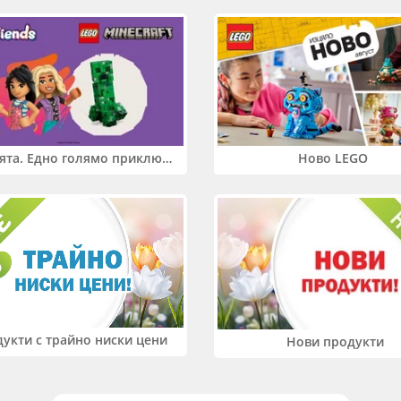
Два свята. Едно голямо приключение. Купи 2 продукта LEGO® Friends и/или LEGO® Minecraft и вземи -27%
Ново LEGO
укти с трайно ниски цени
Нови продукти