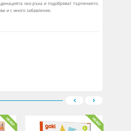
рдинацията око-ръка и подобряват търпението.
ви и с много забавление.