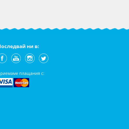
Последвай ни в:
риемаме плащания с: