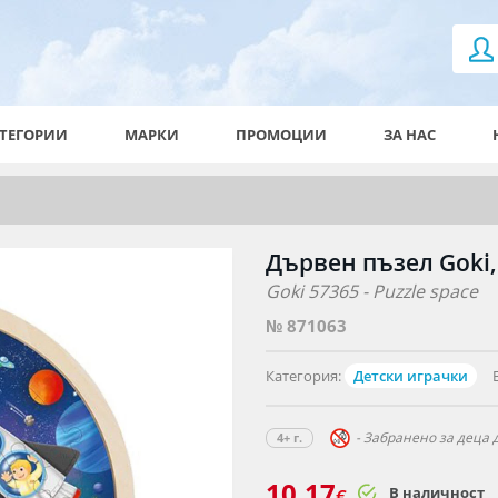
ТЕГОРИИ
МАРКИ
ПРОМОЦИИ
ЗА НАС
Дървен пъзел Goki,
Goki 57365 - Puzzle space
№ 871063
Категория:
Детски играчки
- Забранено за деца д
4+ г.
10.17
В наличност
€