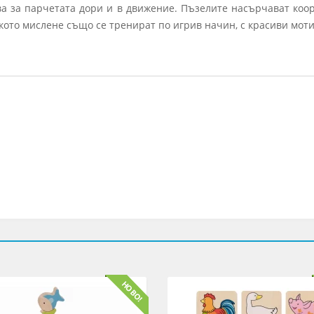
а за парчетата дори и в движение. Пъзелите насърчават коо
кото мислене също се тренират по игрив начин, с красиви моти