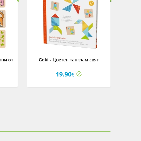
тни от
Goki - Цветен танграм свят
19.90
€