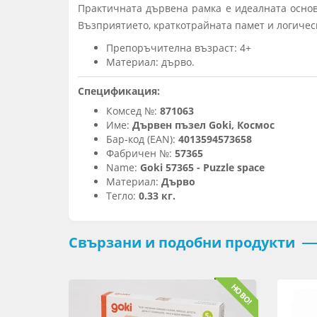
Практичната дървена рамка е идеалната основ
Възприятието, краткотрайната памет и логичес
Препоръчителна възраст: 4+
Материал: дърво.
Спецификация:
Комсед №:
871063
Име:
Дървен пъзел Goki, Космос
Бар-код (EAN):
4013594573658
Фабричен №:
57365
Name:
Goki 57365 - Puzzle space
Материал:
Дърво
Тегло:
0.33 кг.
Свързани и подобни продукти