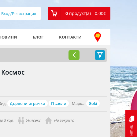
0
продукт(а) - 0.00
€
Вход/Регистрация
НОВИНИ
БЛОГ
КОНТАКТИ
 Космос
Вид:
Дървени играчки
Пъзели
Марка:
Goki
о 3 год.
Унисекс
На закрито
пиши ни