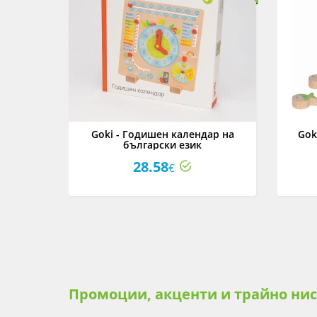
ел Моят
Goki - Годишен календар на
Gok
български език
28.58
€
Промоции, акценти и трайно ни