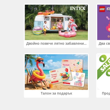
Двойно повече лятно забавление! Купи 2 продукта INTEX и вземи -33%
Прод
Талон за подарък