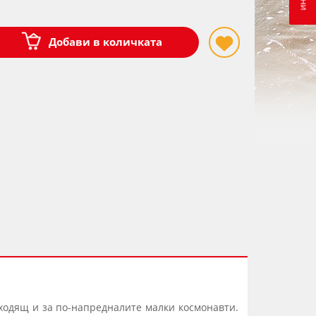
Добави в количката
дходящ и за по-напредналите малки космонавти.