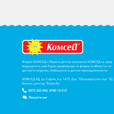
Фирма КОМСЕД и Верига детски магазини КОМСЕД са сред
водещите и най-бързо развиващи се фирми в областта на
детските играчки, бебешките и детски принадлежности.
КОМСЕД АД, гр. София, п.к. 1415, бул. "Околовръстен път" 42,
Бизнес център "Butterfly"
0875 333 456
0700 13 513
,
Пишете ни