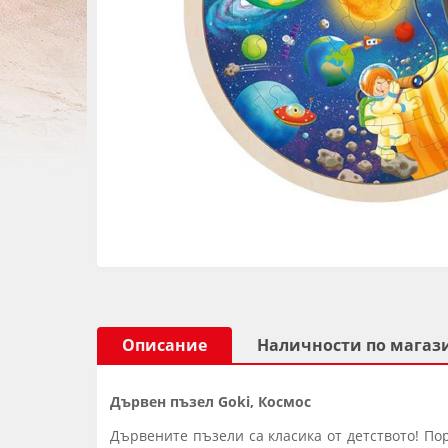
Описание
Наличности по магаз
Дървен пъзел Goki, Космос
Дървените пъзели са класика от детството! По