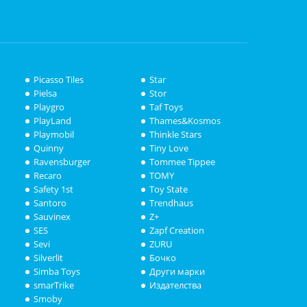
Picasso Tiles
Star
Pielsa
Stor
Playgro
Taf Toys
PlayLand
Thames&Kosmos
Playmobil
Thinkle Stars
Quinny
Tiny Love
Ravensburger
Tommee Tippee
Recaro
TOMY
Safety 1st
Toy State
Santoro
Trendhaus
Sauvinex
Z+
SES
Zapf Creation
Sevi
ZURU
Silverlit
Бочко
Simba Toys
Други марки
smarTrike
Издателства
Smoby