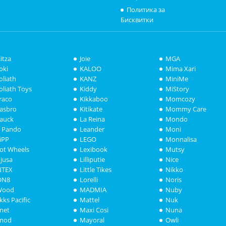
Политика за
Бисквитки
litza
Joie
MGA
oki
KALOO
Mima Xari
oliath
KANZ
MiniMe
oliath Toys
Kiddy
MiStory
raco
Kikkaboo
Momcozy
asbro
Kitikate
Mommy Care
auck
La Reina
Mondo
i Pando
Leander
Moni
iPP
LEGO
Monnalisa
ot Wheels
Lexibook
Mutsy
njusa
Lilliputie
Nice
NTEX
Little Tikes
Nikko
ON8
Lorelli
Noris
Wood
MADMIA
Nuby
akks Pacific
Mattel
Nuk
anet
Maxi Cosi
Nuna
anod
Mayoral
Owli