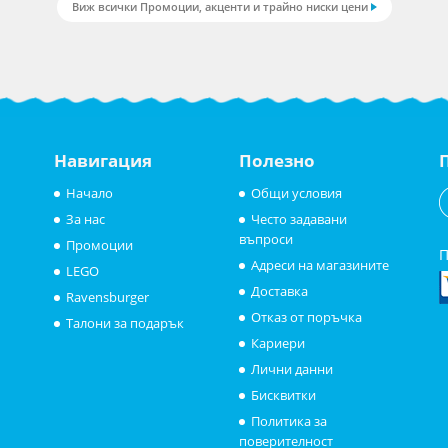
Виж всички Промоции, акценти и трайно ниски цени
Навигация
Полезно
Начало
Общи условия
За нас
Често задавани
въпроси
Промоции
П
Адреси на магазините
LEGO
Доставка
Ravensburger
Отказ от поръчка
Талони за подарък
Кариери
Лични данни
Бисквитки
Политика за
поверителност