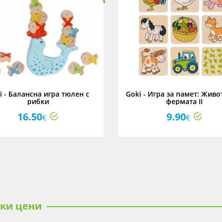
i - Балансна игра тюлен с
Goki - Игра за памет: Живо
рибки
фермата II
16.50
9.90
€
€
ски цени