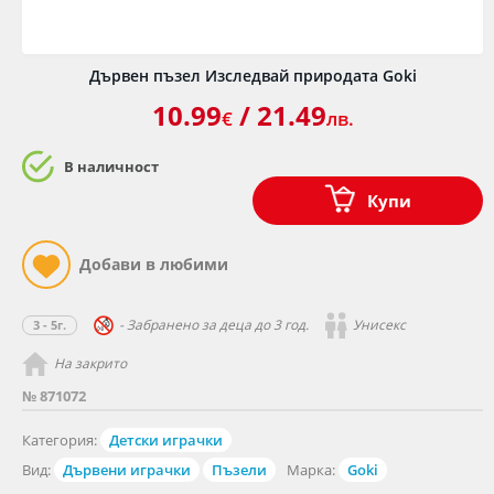
Дървен пъзел Изследвай природата Goki
10.99
/ 21.49
€
лв.
В наличност
Купи
- Забранено за деца до 3 год.
Унисекс
3 - 5г.
На закрито
№ 871072
Категория:
Детски играчки
Вид:
Дървени играчки
Пъзели
Марка:
Goki