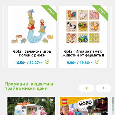
Goki - Балансна игра
Goki - Игра за памет:
тюлен с рибки
Животни от фермата II
16.50
/ 32.27
9.90
/ 19.36
€
лв.
€
лв.
Промоции, акценти и
трайно ниски цени