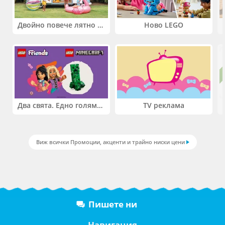
Двойно повече лятно забавление! Купи 2 продукта INTEX и вземи -33%
Ново LEGO
Два свята. Едно голямо приключение. Купи 2 продукта LEGO® Friends и/или LEGO® Minecraft и вземи -27%
TV реклама
Виж всички Промоции, акценти и трайно ниски цени
Пишете ни
Навигация