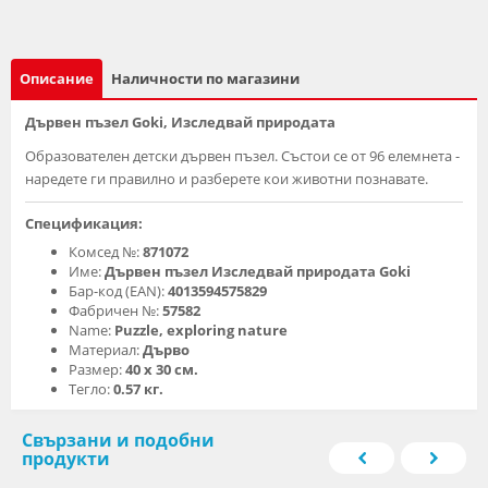
Описание
Наличности по магазини
Дървен пъзел Goki, Изследвай природата
Образователен детски дървен пъзел. Състои се от 96 елемнета -
наредете ги правилно и разберете кои животни познавате.
Спецификация:
Комсед №:
871072
Име:
Дървен пъзел Изследвай природата Goki
Бар-код (EAN):
4013594575829
Фабричен №:
57582
Name:
Puzzle, exploring nature
Материал:
Дърво
Размер:
40 х 30 см.
Тегло:
0.57 кг.
Свързани и подобни
продукти