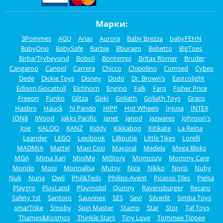
Марки:
3Pommes
AGU
Arias
Aurora
Baby Brezza
babyFEHN
BabyOno
BabySafe
Barbie
Bburago
Bebetto
BigToes
Birba/Trybeyond
Boboli
Bontempi
Britax Römer
Bruder
Cangaroo
Canpol
Carrera
Chicco
Chipolino
Comsed
Cybex
Dede
Dickie Toys
Disney
Dodo
Dr. Brown's
Eastcolight
Edison Giocattoli
Eichhorn
Engino
Falk
Faro
Fisher Price
Freeon
Funko
Glitza
Goki
Goliath
Goliath Toys
Graco
Hasbro
Hauck
hi Pando
HiPP
Hot Wheels
Injusa
INTEX
ION8
iWood
Jakks Pacific
Janet
Janod
Jazwarez
Johnson's
Joie
KALOO
KANZ
Kiddy
Kikkaboo
Kitikate
La Reina
Leander
LEGO
Lexibook
Lilliputie
Little Tikes
Lorelli
MADMIA
Mattel
Maxi Cosi
Mayoral
Medela
Mega Bloks
MGA
Mima Xari
MiniMe
MiStory
Momcozy
Mommy Care
Mondo
Moni
Monnalisa
Mutsy
Nice
Nikko
Noris
Nuby
Nuk
Nuna
Owli
Phil&Teds
Philips-Avent
Picasso Tiles
Pielsa
Playgro
PlayLand
Playmobil
Quinny
Ravensburger
Recaro
Safety 1st
Santoro
Sauvinex
SES
Sevi
Silverlit
Simba Toys
smarTrike
Smoby
Spin Master
Stamp
Star
Stor
Taf Toys
Thames&Kosmos
Thinkle Stars
Tiny Love
Tommee Tippee