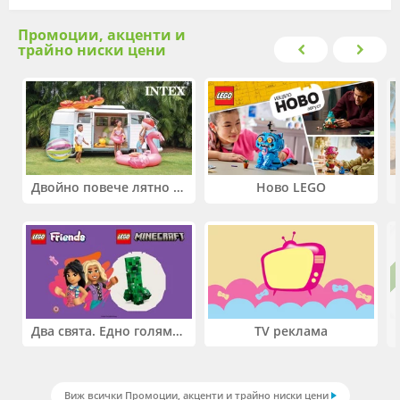
Промоции, акценти и
трайно ниски цени
Двойно повече лятно забавление! Купи 2 продукта INTEX и вземи -33%
Ново LEGO
Два свята. Едно голямо приключение. Купи 2 продукта LEGO® Friends и/или LEGO® Minecraft и вземи -27%
TV реклама
Виж всички Промоции, акценти и трайно ниски цени