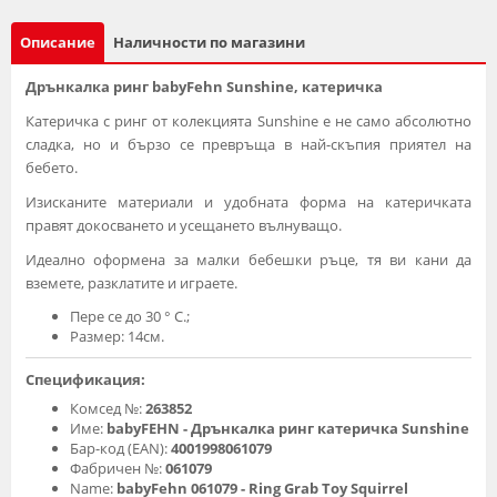
Описание
Наличности по магазини
Дрънкалка ринг babyFehn Sunshine, катеричка
Катеричка с ринг от колекцията Sunshine е не само абсолютно
сладка, но и бързо се превръща в най-скъпия приятел на
бебето.
Изисканите материали и удобната форма на катеричката
правят докосването и усещането вълнуващо.
Идеално оформена за малки бебешки ръце, тя ви кани да
вземете, разклатите и играете.
Пере се до 30 ° C.;
Размер: 14см.
Спецификация:
Комсед №:
263852
Име:
babyFEHN - Дрънкалка ринг катеричка Sunshine
Бар-код (EAN):
4001998061079
Фабричен №:
061079
Name:
babyFehn 061079 - Ring Grab Toy Squirrel