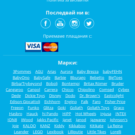
Политика за Бисквитки
Последвай ни в:
Приемаме плащания с:
Марки:
3Pommes
AGU
Arias
Aurora
Baby Brezza
babyFEHN
BabyOno
BabySafe
Barbie
Bburago
Bebetto
BigToes
Birba/Trybeyond
Boboli
Bontempi
Britax Römer
Bruder
Cangaroo
Canpol
Carrera
Chicco
Chipolino
Comsed
Cybex
Dede
Dickie Toys
Disney
Dodo
Dr. Brown's
Eastcolight
Edison Giocattoli
Eichhorn
Engino
Falk
Faro
Fisher Price
Freeon
Funko
Glitza
Goki
Goliath
Goliath Toys
Graco
Hasbro
Hauck
hi Pando
HiPP
Hot Wheels
Injusa
INTEX
ION8
iWood
Jakks Pacific
Janet
Janod
Jazwarez
Johnson's
Joie
KALOO
KANZ
Kiddy
Kikkaboo
Kitikate
La Reina
Leander
LEGO
Lexibook
Lilliputie
Little Tikes
Lorelli