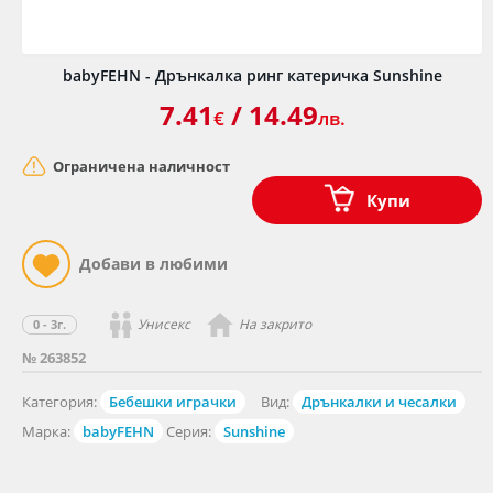
babyFEHN - Дрънкалка ринг катеричка Sunshine
7.41
/ 14.49
€
лв.
Ограничена наличност
Купи
Унисекс
На закрито
0 - 3г.
№ 263852
Категория:
Бебешки играчки
Вид:
Дрънкалки и чесалки
Марка:
babyFEHN
Серия:
Sunshine