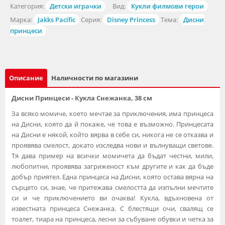
Категория:
Детски играчки
Вид:
Кукли филмови герои
Марка:
Jakks Pacific
Серия:
Disney Princess
Тема:
Дисни
принцеси
Описание
Наличности по магазини
Дисни Принцеси - Кукла Снежанка, 38 см
За всяко момиче, което мечтае за приключения, има принцеса
на Дисни, която да й покаже, че това е възможно. Принцесата
на Дисни е някой, който вярва в себе си, никога не се отказва и
проявява смелост, докато изследва нови и вълнуващи светове.
Тя дава пример на всички момичета да бъдат честни, мили,
любопитни, проявява загриженост към другите и как да бъде
добър приятел. Една принцеса на Дисни, която остава вярна на
сърцето си, знае, че притежава смелостта да изпълни мечтите
си и че приключението ви очаква! Кукла, вдъхновена от
известната принцеса Снежанка. С блестящи очи, свалящ се
тоалет, тиара на принцеса, лесни за събуване обувки и четка за