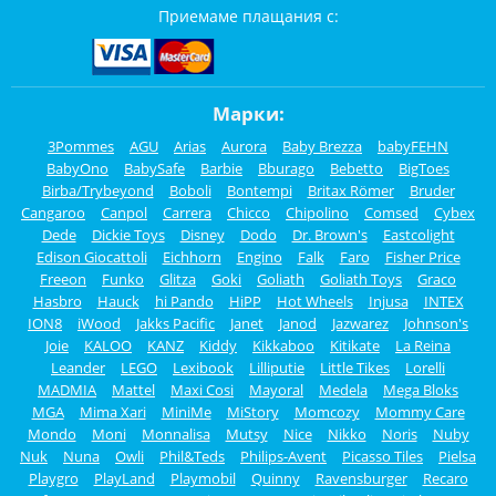
Приемаме плащания с:
Марки:
3Pommes
AGU
Arias
Aurora
Baby Brezza
babyFEHN
BabyOno
BabySafe
Barbie
Bburago
Bebetto
BigToes
Birba/Trybeyond
Boboli
Bontempi
Britax Römer
Bruder
Cangaroo
Canpol
Carrera
Chicco
Chipolino
Comsed
Cybex
Dede
Dickie Toys
Disney
Dodo
Dr. Brown's
Eastcolight
Edison Giocattoli
Eichhorn
Engino
Falk
Faro
Fisher Price
Freeon
Funko
Glitza
Goki
Goliath
Goliath Toys
Graco
Hasbro
Hauck
hi Pando
HiPP
Hot Wheels
Injusa
INTEX
ION8
iWood
Jakks Pacific
Janet
Janod
Jazwarez
Johnson's
Joie
KALOO
KANZ
Kiddy
Kikkaboo
Kitikate
La Reina
Leander
LEGO
Lexibook
Lilliputie
Little Tikes
Lorelli
MADMIA
Mattel
Maxi Cosi
Mayoral
Medela
Mega Bloks
MGA
Mima Xari
MiniMe
MiStory
Momcozy
Mommy Care
Mondo
Moni
Monnalisa
Mutsy
Nice
Nikko
Noris
Nuby
Nuk
Nuna
Owli
Phil&Teds
Philips-Avent
Picasso Tiles
Pielsa
Playgro
PlayLand
Playmobil
Quinny
Ravensburger
Recaro