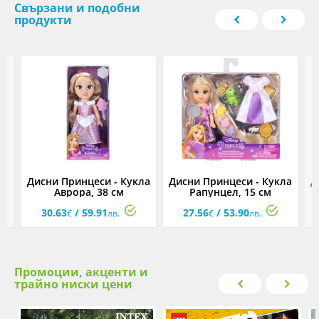
Свързани и подобни
продукти
Дисни Принцеси - Кукла
Дисни Принцеси - Кукла
Д
ни
Аврора, 38 см
Рапунцел, 15 см
30.63
/ 59.91
27.56
/ 53.90
€
лв.
€
лв.
Промоции, акценти и
трайно ниски цени