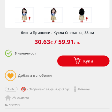
Дисни Принцеси - Кукла Снежанка, 38 см
30.63
/ 59.91
€
лв.
В наличност
Купи
- Забранено за деца до 3 год.
Момиче
3 - 8г.
На закрито
№ 130213