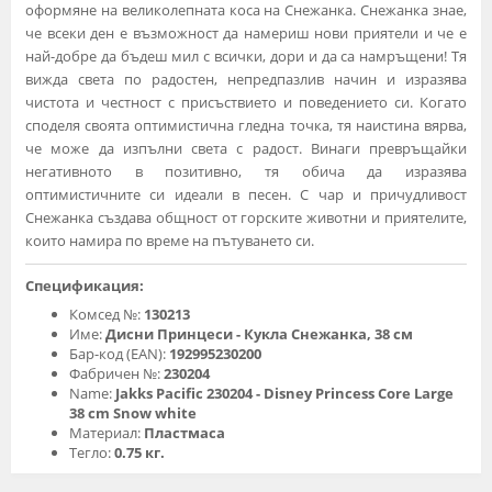
оформяне на великолепната коса на Снежанка. Снежанка знае,
че всеки ден е възможност да намериш нови приятели и че е
най-добре да бъдеш мил с всички, дори и да са намръщени! Тя
вижда света по радостен, непредпазлив начин и изразява
чистота и честност с присъствието и поведението си. Когато
споделя своята оптимистична гледна точка, тя наистина вярва,
че може да изпълни света с радост. Винаги превръщайки
негативното в позитивно, тя обича да изразява
оптимистичните си идеали в песен. С чар и причудливост
Снежанка създава общност от горските животни и приятелите,
които намира по време на пътуването си.
Спецификация:
Комсед №:
130213
Име:
Дисни Принцеси - Кукла Снежанка, 38 см
Бар-код (EAN):
192995230200
Фабричен №:
230204
Name:
Jakks Pacific 230204 - Disney Princess Core Large
38 cm Snow white
Материал:
Пластмаса
Тегло:
0.75 кг.