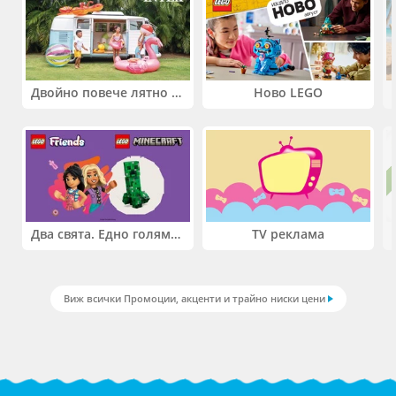
Двойно повече лятно забавление! Купи 2 продукта INTEX и вземи -33%
Ново LEGO
Два свята. Едно голямо приключение. Купи 2 продукта LEGO® Friends и/или LEGO® Minecraft и вземи -27%
TV реклама
Виж всички Промоции, акценти и трайно ниски цени