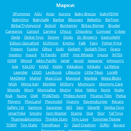
Марки:
3Pommes
AGU
Arias
Aurora
Baby Brezza
babyFEHN
BabyOno
BabySafe
Barbie
Bburago
Bebetto
BigToes
Birba/Trybeyond
Boboli
Bontempi
Britax Römer
Bruder
Cangaroo
Canpol
Carrera
Chicco
Chipolino
Comsed
Cybex
Dede
Dickie Toys
Disney
Dodo
Dr. Brown's
Eastcolight
Edison Giocattoli
Eichhorn
Engino
Falk
Faro
Fisher Price
Freeon
Funko
Glitza
Goki
Goliath
Goliath Toys
Graco
Hasbro
Hauck
hi Pando
HiPP
Hot Wheels
Injusa
INTEX
ION8
iWood
Jakks Pacific
Janet
Janod
Jazwarez
Johnson's
Joie
KALOO
KANZ
Kiddy
Kikkaboo
Kitikate
La Reina
Leander
LEGO
Lexibook
Lilliputie
Little Tikes
Lorelli
MADMIA
Mattel
Maxi Cosi
Mayoral
Medela
Mega Bloks
MGA
Mima Xari
MiniMe
MiStory
Momcozy
Mommy Care
Mondo
Moni
Monnalisa
Mutsy
Nice
Nikko
Noris
Nuby
Nuk
Nuna
Owli
Phil&Teds
Philips-Avent
Picasso Tiles
Pielsa
Playgro
PlayLand
Playmobil
Quinny
Ravensburger
Recaro
Safety 1st
Santoro
Sauvinex
SES
Sevi
Silverlit
Simba Toys
smarTrike
Smoby
Spin Master
Stamp
Star
Stor
Taf Toys
Thames&Kosmos
Thinkle Stars
Tiny Love
Tommee Tippee
TOMY
Toy State
Trendhaus
Z+
Zapf Creation
ZURU
Бочко
Други марки
Издателства