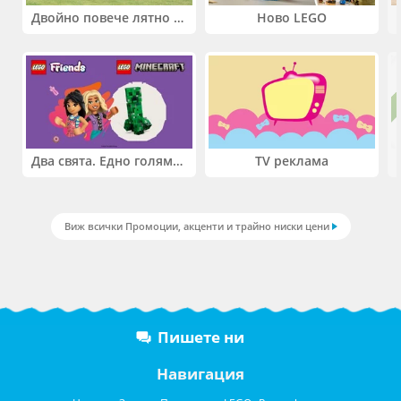
Двойно повече лятно забавление! Купи 2 продукта INTEX и вземи -33%
Ново LEGO
Два свята. Едно голямо приключение. Купи 2 продукта LEGO® Friends и/или LEGO® Minecraft и вземи -27%
TV реклама
Виж всички Промоции, акценти и трайно ниски цени
Пишете ни
Навигация