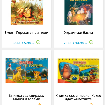
Ежко - Горските приятели
Украински басни
3.06
/ 5.98
7.66
/ 14.98
€
лв.
€
лв.
Книжка със спирала:
Книжка със спирала: Какво
Малки и големи
ядат животните