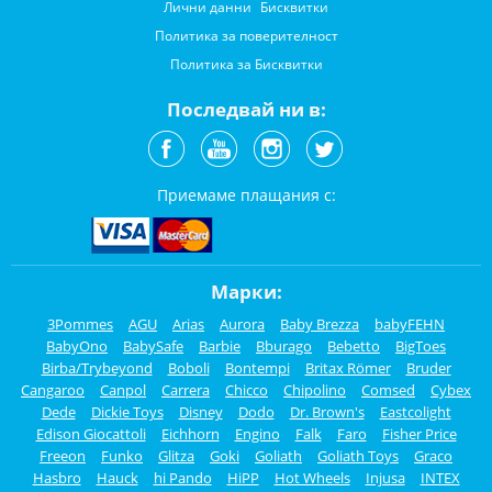
Лични данни
Бисквитки
Политика за поверителност
Политика за Бисквитки
Последвай ни в:
Приемаме плащания с:
Марки:
3Pommes
AGU
Arias
Aurora
Baby Brezza
babyFEHN
BabyOno
BabySafe
Barbie
Bburago
Bebetto
BigToes
Birba/Trybeyond
Boboli
Bontempi
Britax Römer
Bruder
Cangaroo
Canpol
Carrera
Chicco
Chipolino
Comsed
Cybex
Dede
Dickie Toys
Disney
Dodo
Dr. Brown's
Eastcolight
Edison Giocattoli
Eichhorn
Engino
Falk
Faro
Fisher Price
Freeon
Funko
Glitza
Goki
Goliath
Goliath Toys
Graco
Hasbro
Hauck
hi Pando
HiPP
Hot Wheels
Injusa
INTEX