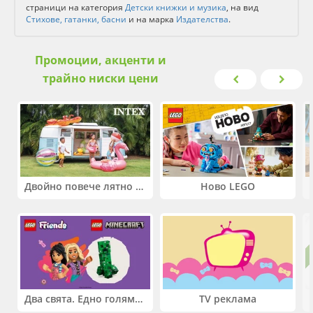
страници на категория
Детски книжки и музика
, на вид
Стихове, гатанки, басни
и на марка
Издателства
.
Промоции, акценти и
трайно ниски цени
Двойно повече лятно забавление! Купи 2 продукта INTEX и вземи -33%
Ново LEGO
Два свята. Едно голямо приключение. Купи 2 продукта LEGO® Friends и/или LEGO® Minecraft и вземи -27%
TV реклама