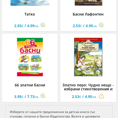
Татко
Басни Лафонтен
2.55
/ 4.99
2.53
/ 4.95
€
лв.
€
лв.
66 златни басни
Златно перо: Чудно нещо -
избрани стихотворения и
разкази
3.95
/ 7.73
2.53
/ 4.95
€
лв.
€
лв.
Изберете от нашите предложения за детска книга със
стихове, гатанки и басни Издателства. Вижте и целевите