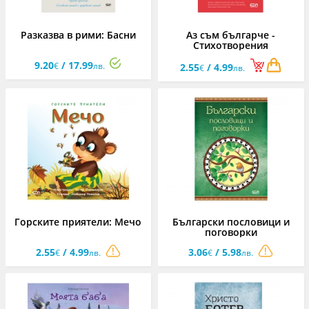
Разказва в рими: Басни
Аз съм българче -
Стихотворения
9.20
/ 17.99
€
лв.
2.55
/ 4.99
€
лв.
Горските приятели: Мечо
Български пословици и
поговорки
2.55
/ 4.99
3.06
/ 5.98
€
лв.
€
лв.