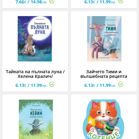
7.66
/ 14.98
6.13
/ 11.99
€
лв.
€
лв.
Тайната на пълната луна /
Зайчето Тими и
Хелена Кралич/
вълшебната рецепта
6.13
/ 11.99
6.13
/ 11.99
€
лв.
€
лв.