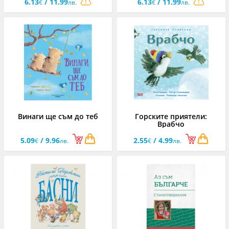
6.13
/ 11.99
6.13
/ 11.99
€
лв.
€
лв.
Винаги ще съм до теб
Горските приятели:
Врабчо
5.09
/ 9.96
2.55
/ 4.99
€
лв.
€
лв.