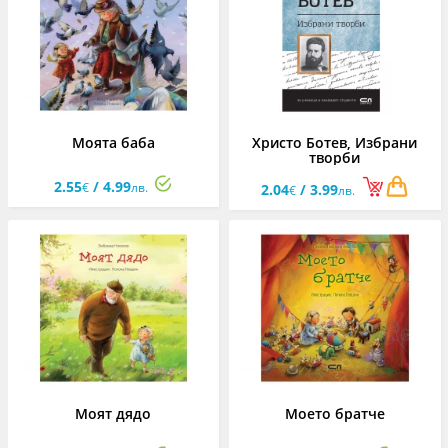
Моята баба
Христо Ботев, Избрани
творби
2.55
/ 4.99
€
лв.
2.04
/ 3.99
€
лв.
Моят дядо
Моето братче