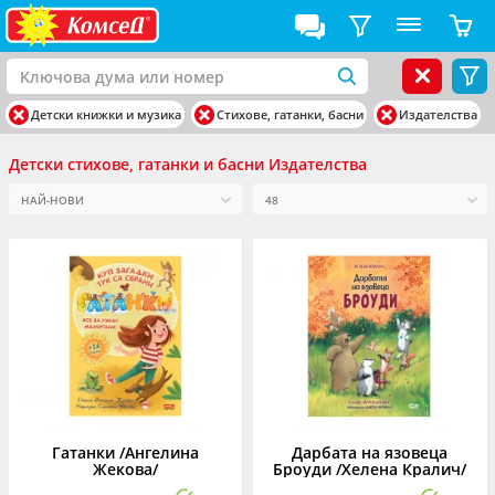
Детски книжки и музика
Стихове, гатанки, басни
Издателства
Детски стихове, гатанки и басни Издателства
Гатанки /Ангелина
Дарбата на язовеца
Жекова/
Броуди /Хелена Кралич/