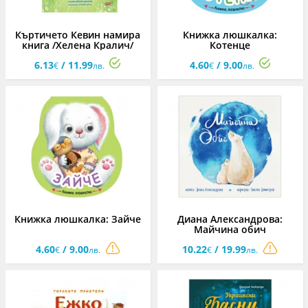
Къртичето Кевин намира
Книжка люшкалка:
книга /Хелена Кралич/
Котенце
6.13
/ 11.99
4.60
/ 9.00
€
лв.
€
лв.
Книжка люшкалка: Зайче
Диана Александрова:
Майчина обич
4.60
/ 9.00
10.22
/ 19.99
€
лв.
€
лв.