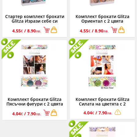
Стартер комплект брокати
Комплект брокати Glitza
Glitza Изрази себе си
Ориентал с 2 цвята
4.55
/ 8.90
4.55
/ 8.90
€
лв.
€
лв.
Комплект брокати Glitza
Комплект брокати Glitza
Пясъчни фигури с 2 цвята
Силата на цветята с 2
цвята
4.04
/ 7.90
€
лв.
4.04
/ 7.90
€
лв.