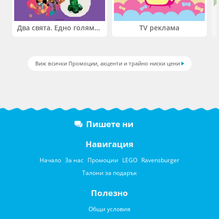
Два свята. Едно голямо приключение. Купи 2 продукта LEGO® Friends и/или LEGO® Minecraft и вземи -27%
TV реклама
Виж всички Промоции, акценти и трайно ниски цени
Пишете ни
Навигация
Начало
За нас
Промоции
LEGO
Ravensburger
Талони за подарък
Полезно
Общи условия