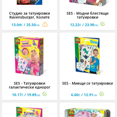
Студио за татуировки
SES - Модни блестящи
Ravensburger, Колите
татуировки
13.04
/ 25.50
12.22
/ 23.90
€
лв.
€
лв.
SES - Татуировки
SES - Миещи се татуировки
галактически еднорог
10.17
/ 19.89
6.60
/ 12.91
€
лв.
€
лв.