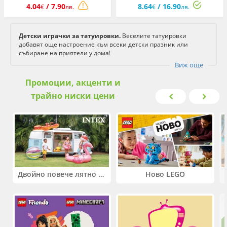
4.04
/ 7.90
8.64
/ 16.90
€
лв.
€
лв.
Детски играчки за татуировки.
Веселите татуировки
добавят още настроение към всеки детски празник или
събиране на приятели у дома!
Виж още
Промоции, акценти и
трайно ниски цени
Двойно повече лятно забавление! Купи 2 продукта INTEX и вземи -33%
Ново LEGO