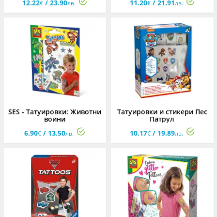
12.22
/ 23.90
11.20
/ 21.91
€
лв.
€
лв.
SES - Татуировки: Животни
Татуировки и стикери Пес
воини
Патрул
6.90
/ 13.50
10.17
/ 19.89
€
лв.
€
лв.