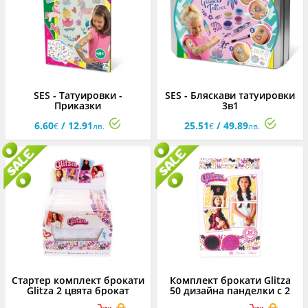
SES - Татуировки -
SES - Бляскави татуировки
Приказки
3в1
6.60
/ 12.91
25.51
/ 49.89
€
лв.
€
лв.
Стартер комплект брокати
Комплект брокати Glitza
Glitza 2 цвята брокат
50 дизайна панделки с 2
цвята