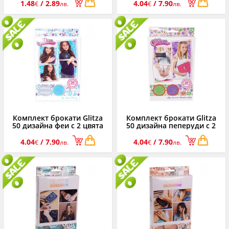
1.48
/ 2.89
4.04
/ 7.90
€
лв.
€
лв.
Комплект брокати Glitza
Комплект брокати Glitza
50 дизайна феи с 2 цвята
50 дизайна пеперуди с 2
цвята
4.04
/ 7.90
4.04
/ 7.90
€
лв.
€
лв.