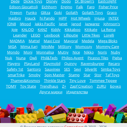
Dede
Dickie Toys
Disney
Dodo
Dr. Brown's
Eastcolight
Edison Giocattoli
Eichhorn
Engino
Falk
Faro
Fisher Price
Freeon
Funko
Glitza
Goki
Goliath
Goliath Toys
Graco
Hasbro
Hauck
hi Pando
HiPP
Hot Wheels
Injusa
INTEX
ION8
iWood
Jakks Pacific
Janet
Janod
Jazwarez
Johnson's
Joie
KALOO
KANZ
Kiddy
Kikkaboo
Kitikate
La Reina
Leander
LEGO
Lexibook
Lilliputie
Little Tikes
Lorelli
MADMIA
Mattel
Maxi Cosi
Mayoral
Medela
Mega Bloks
MGA
Mima Xari
MiniMe
MiStory
Momcozy
Mommy Care
Mondo
Moni
Monnalisa
Mutsy
Nice
Nikko
Noris
Nuby
Nuk
Nuna
Owli
Phil&Teds
Philips-Avent
Picasso Tiles
Pielsa
Playgro
PlayLand
Playmobil
Quinny
Ravensburger
Recaro
Safety 1st
Santoro
Sauvinex
SES
Sevi
Silverlit
Simba Toys
smarTrike
Smoby
Spin Master
Stamp
Star
Stor
Taf Toys
Thames&Kosmos
Thinkle Stars
Tiny Love
Tommee Tippee
TOMY
Toy State
Trendhaus
Z+
Zapf Creation
ZURU
Бочко
Други марки
Издателства
© Всички права запазени
Comsed.net
@ 2015 - 2026