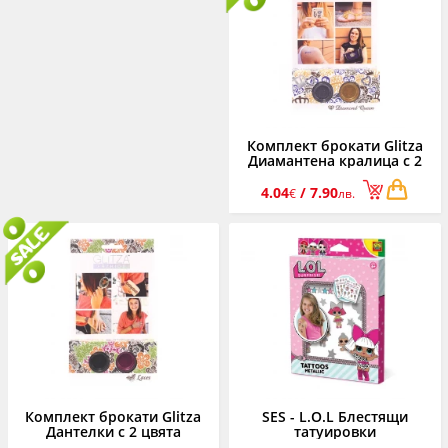
Комплект брокати Glitza
Диамантена кралица с 2
цвята
4.04
/ 7.90
€
лв.
Комплект брокати Glitza
SES - L.O.L Блестящи
Дантелки с 2 цвята
татуировки