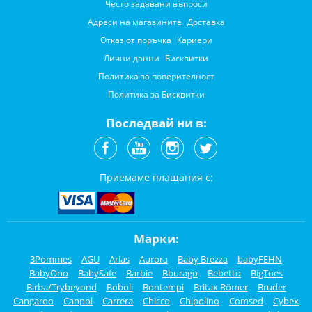
Често задавани въпроси
Адреси на магазините
Доставка
Отказ от поръчка
Кариери
Лични данни
Бисквитки
Политика за поверителност
Политика за Бисквитки
Последвай ни в:
Приемаме плащания с:
Марки:
3Pommes
AGU
Arias
Aurora
Baby Brezza
babyFEHN
BabyOno
BabySafe
Barbie
Bburago
Bebetto
BigToes
Birba/Trybeyond
Boboli
Bontempi
Britax Römer
Bruder
Cangaroo
Canpol
Carrera
Chicco
Chipolino
Comsed
Cybex