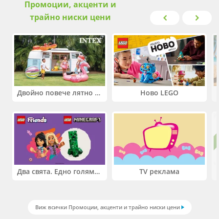
Промоции, акценти и
трайно ниски цени
Двойно повече лятно забавление! Купи 2 продукта INTEX и вземи -33%
Ново LEGO
Два свята. Едно голямо приключение. Купи 2 продукта LEGO® Friends и/или LEGO® Minecraft и вземи -27%
TV реклама
Виж всички Промоции, акценти и трайно ниски цени