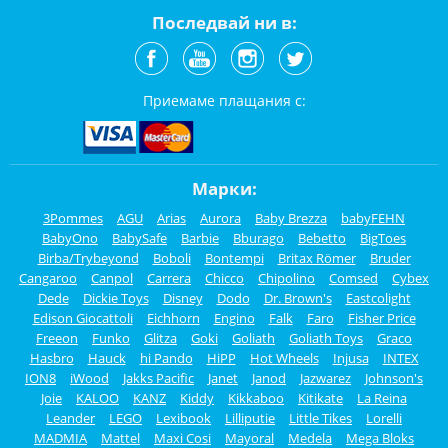
Последвай ни в:
Приемаме плащания с:
Марки:
3Pommes
AGU
Arias
Aurora
Baby Brezza
babyFEHN
BabyOno
BabySafe
Barbie
Bburago
Bebetto
BigToes
Birba/Trybeyond
Boboli
Bontempi
Britax Römer
Bruder
Cangaroo
Canpol
Carrera
Chicco
Chipolino
Comsed
Cybex
Dede
Dickie Toys
Disney
Dodo
Dr. Brown's
Eastcolight
Edison Giocattoli
Eichhorn
Engino
Falk
Faro
Fisher Price
Freeon
Funko
Glitza
Goki
Goliath
Goliath Toys
Graco
Hasbro
Hauck
hi Pando
HiPP
Hot Wheels
Injusa
INTEX
ION8
iWood
Jakks Pacific
Janet
Janod
Jazwarez
Johnson's
Joie
KALOO
KANZ
Kiddy
Kikkaboo
Kitikate
La Reina
Leander
LEGO
Lexibook
Lilliputie
Little Tikes
Lorelli
MADMIA
Mattel
Maxi Cosi
Mayoral
Medela
Mega Bloks