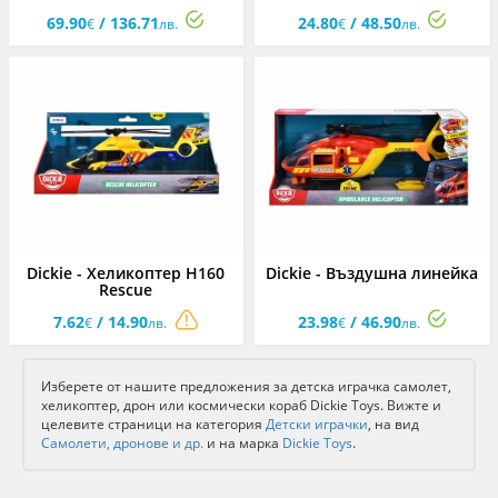
включени батерии
69.90
/ 136.71
24.80
/ 48.50
€
лв.
€
лв.
Dickie - Хеликоптер H160
Dickie - Въздушна линейка
Rescue
7.62
/ 14.90
23.98
/ 46.90
€
лв.
€
лв.
Изберете от нашите предложения за детска играчка самолет,
хеликоптер, дрон или космически кораб Dickie Toys. Вижте и
целевите страници на категория
Детски играчки
, на вид
Самолети, дронове и др.
и на марка
Dickie Toys
.