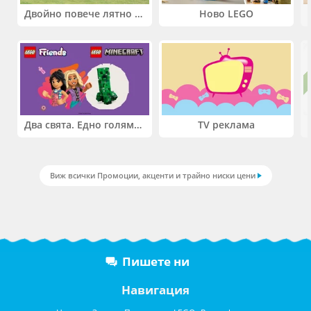
Двойно повече лятно забавление! Купи 2 продукта INTEX и вземи -33%
Ново LEGO
Два свята. Едно голямо приключение. Купи 2 продукта LEGO® Friends и/или LEGO® Minecraft и вземи -27%
TV реклама
Виж всички Промоции, акценти и трайно ниски цени
Пишете ни
Навигация