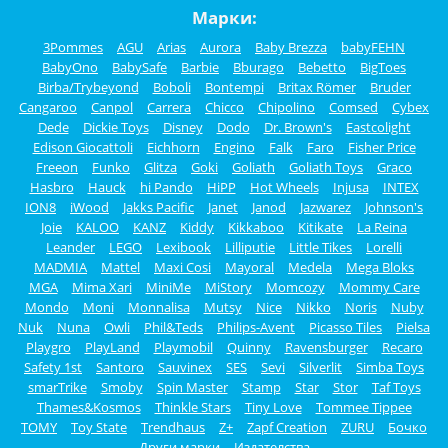
Марки:
3Pommes
AGU
Arias
Aurora
Baby Brezza
babyFEHN
BabyOno
BabySafe
Barbie
Bburago
Bebetto
BigToes
Birba/Trybeyond
Boboli
Bontempi
Britax Römer
Bruder
Cangaroo
Canpol
Carrera
Chicco
Chipolino
Comsed
Cybex
Dede
Dickie Toys
Disney
Dodo
Dr. Brown's
Eastcolight
Edison Giocattoli
Eichhorn
Engino
Falk
Faro
Fisher Price
Freeon
Funko
Glitza
Goki
Goliath
Goliath Toys
Graco
Hasbro
Hauck
hi Pando
HiPP
Hot Wheels
Injusa
INTEX
ION8
iWood
Jakks Pacific
Janet
Janod
Jazwarez
Johnson's
Joie
KALOO
KANZ
Kiddy
Kikkaboo
Kitikate
La Reina
Leander
LEGO
Lexibook
Lilliputie
Little Tikes
Lorelli
MADMIA
Mattel
Maxi Cosi
Mayoral
Medela
Mega Bloks
MGA
Mima Xari
MiniMe
MiStory
Momcozy
Mommy Care
Mondo
Moni
Monnalisa
Mutsy
Nice
Nikko
Noris
Nuby
Nuk
Nuna
Owli
Phil&Teds
Philips-Avent
Picasso Tiles
Pielsa
Playgro
PlayLand
Playmobil
Quinny
Ravensburger
Recaro
Safety 1st
Santoro
Sauvinex
SES
Sevi
Silverlit
Simba Toys
smarTrike
Smoby
Spin Master
Stamp
Star
Stor
Taf Toys
Thames&Kosmos
Thinkle Stars
Tiny Love
Tommee Tippee
TOMY
Toy State
Trendhaus
Z+
Zapf Creation
ZURU
Бочко
Други марки
Издателства