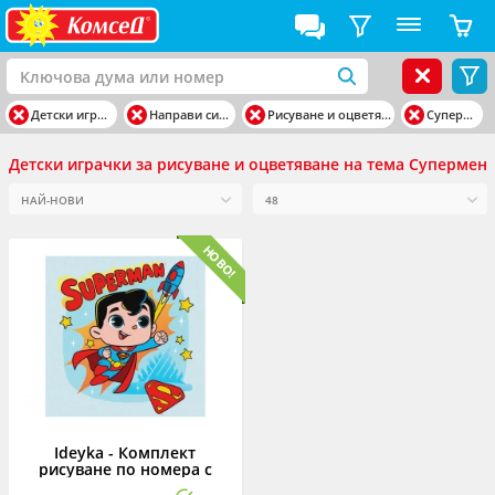
Детски играчки
Направи си сам
Рисуване и оцветяване
Супермен
Детски играчки за рисуване и оцветяване на тема Супермен
Ideyka - Комплект
рисуване по номера с
акрилни бои върху платно