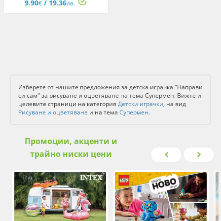
9.90
/ 19.36
на подрамка: Супермен, 25
€
лв.
x 25 см
Изберете от нашите предложения за детска играчка "Направи
си сам" за рисуване и оцветяване на тема Супермен. Вижте и
целевите страници на категория
Детски играчки
, на вид
Рисуване и оцветяване
и на тема
Супермен
.
Промоции, акценти и
трайно ниски цени