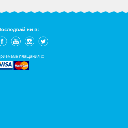
Последвай ни в:
риемаме плащания с: