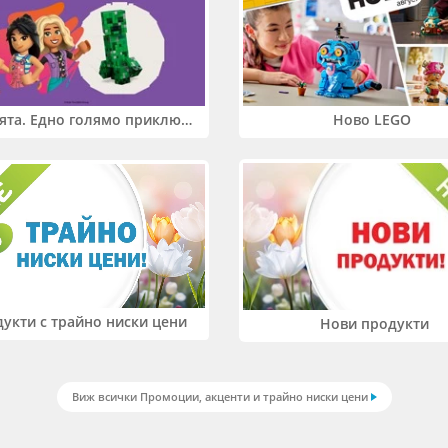
Два свята. Едно голямо приключение. Купи 2 продукта LEGO® Friends и/или LEGO® Minecraft и вземи -27%
Ново LEGO
укти с трайно ниски цени
Нови продукти
Виж всички Промоции, акценти и трайно ниски цени