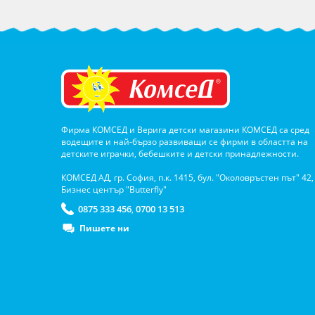
Фирма КОМСЕД и Верига детски магазини КОМСЕД са сред
водещите и най-бързо развиващи се фирми в областта на
детските играчки, бебешките и детски принадлежности.
КОМСЕД АД, гр. София, п.к. 1415, бул. "Околовръстен път" 42,
Бизнес център "Butterfly"
0875 333 456
0700 13 513
,
Пишете ни