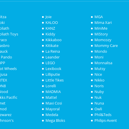
litza
Joie
MGA
oki
KALOO
Mima Xari
oliath
KANZ
MiniMe
oliath Toys
Kiddy
MiStory
raco
Kikkaboo
Momcozy
asbro
Kitikate
Mommy Care
auck
La Reina
Mondo
i Pando
Leander
Moni
iPP
LEGO
Monnalisa
ot Wheels
Lexibook
Mutsy
njusa
Lilliputie
Nice
NTEX
Little Tikes
Nikko
ON8
Lorelli
Noris
Wood
MADMIA
Nuby
akks Pacific
Mattel
Nuk
anet
Maxi Cosi
Nuna
anod
Mayoral
Owli
azwarez
Medela
Phil&Teds
ohnson's
Mega Bloks
Philips-Avent