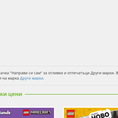
ачка "Направи си сам" за отливки и отпечатъци Други марки. 
и на марка
Други марки
.
ски цени