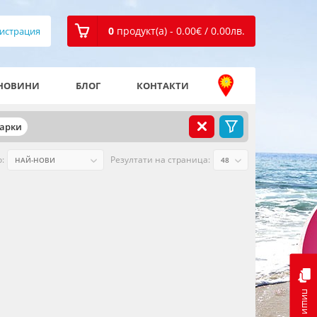
0
продукт(а) - 0.00
€
/ 0.00
лв.
истрация
НОВИНИ
БЛОГ
КОНТАКТИ
марки
:
Резултати на страница:
пиши ни