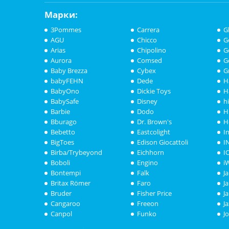
Марки:
3Pommes
Carrera
G
AGU
Chicco
G
Arias
Chipolino
G
Aurora
Comsed
G
Baby Brezza
Cybex
G
babyFEHN
Dede
H
BabyOno
Dickie Toys
H
BabySafe
Disney
h
Barbie
Dodo
H
Bburago
Dr. Brown's
H
Bebetto
Eastcolight
I
BigToes
Edison Giocattoli
I
Birba/Trybeyond
Eichhorn
I
Boboli
Engino
i
Bontempi
Falk
J
Britax Römer
Faro
J
Bruder
Fisher Price
J
Cangaroo
Freeon
J
Canpol
Funko
J