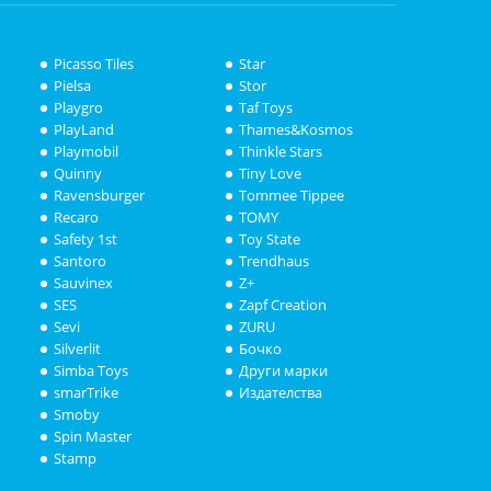
Picasso Tiles
Star
Pielsa
Stor
Playgro
Taf Toys
PlayLand
Thames&Kosmos
Playmobil
Thinkle Stars
Quinny
Tiny Love
Ravensburger
Tommee Tippee
Recaro
TOMY
Safety 1st
Toy State
Santoro
Trendhaus
Sauvinex
Z+
SES
Zapf Creation
Sevi
ZURU
Silverlit
Бочко
Simba Toys
Други марки
smarTrike
Издателства
Smoby
Spin Master
Stamp