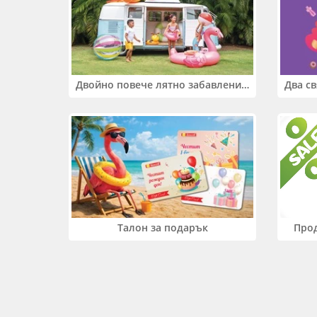
Двойно повече лятно забавление! Купи 2 продукта INTEX и вземи -33%
Прод
Талон за подарък