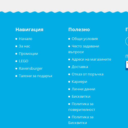
Навигация
Полезно
Начало
Общи условия
За нас
Често задавани
въпроси
Промоции
П
Адреси на магазините
LEGO
Доставка
Ravensburger
Отказ от поръчка
Талони за подарък
Кариери
Лични данни
Бисквитки
Политика за
поверителност
Политика за
Бисквитки