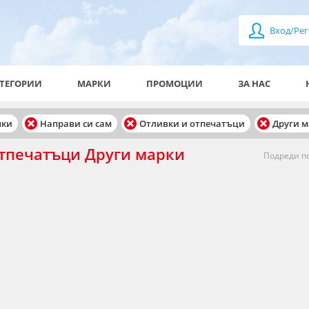
Вход/Рег
ТЕГОРИИ
МАРКИ
ПРОМОЦИИ
ЗА НАС
чки
Направи си сам
Отливки и отпечатъци
Други 
отпечатъци Други марки
Подреди по