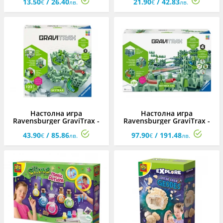
13.50
/ 26.40
21.90
/ 42.83
€
лв.
€
лв.
Настолна игра
Настолна игра
Ravensburger GraviTrax -
Ravensburger GraviTrax -
Skytrails: Стартов
Skytrails: Стартер сет XXL
43.90
/ 85.86
97.90
/ 191.48
комплект М
€
лв.
€
лв.