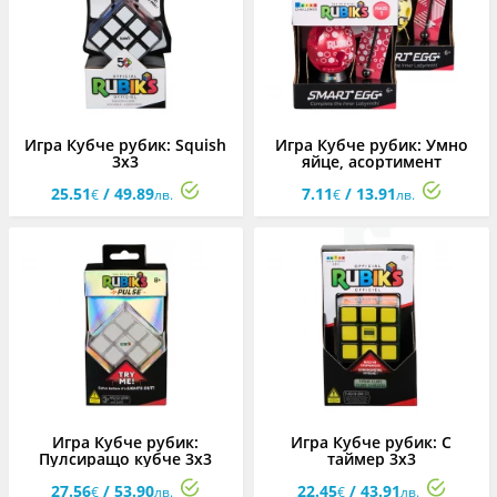
Игра Кубче рубик: Squish
Игра Кубче рубик: Умно
3х3
яйце, асортимент
25.51
/ 49.89
7.11
/ 13.91
€
лв.
€
лв.
Игра Кубче рубик:
Игра Кубче рубик: С
Пулсиращо кубче 3х3
таймер 3х3
27.56
/ 53.90
22.45
/ 43.91
€
лв.
€
лв.