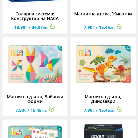
Соларна система:
Магнитна дъска, Животни
Конструктор на НАСА
18.90
/ 36.97
7.90
/ 15.45
€
лв.
€
лв.
Магнитна дъска, Забавни
Магнитна дъска,
форми
Динозаври
7.90
/ 15.45
7.90
/ 15.45
€
лв.
€
лв.