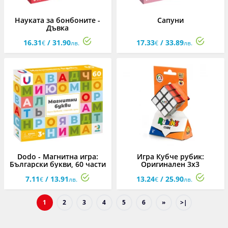
Науката за бонбоните -
Сапуни
Дъвка
16.31
/ 31.90
17.33
/ 33.89
€
лв.
€
лв.
Dodo - Магнитна игра:
Игра Кубче рубик:
Български букви, 60 части
Оригинален 3x3
7.11
/ 13.91
13.24
/ 25.90
€
лв.
€
лв.
1
2
3
4
5
6
»
>|