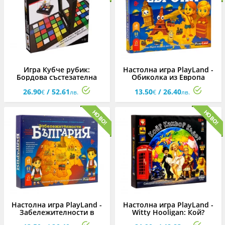
Игра Кубче рубик:
Настолна игра PlayLand -
Бордова състезателна
Обиколка из Европа
игра
26.90
/ 52.61
13.50
/ 26.40
€
лв.
€
лв.
Настолна игра PlayLand -
Настолна игра PlayLand -
Забележителности в
Witty Hooligan: Кой?
България
Какво? Къде?