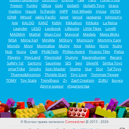
Freeon
Funko
Glitza
Goki
Goliath
Goliath Toys
Graco
Hasbro
Hauck
hi Pando
HiPP
Hot Wheels
Injusa
INTEX
ION8
iWood
Jakks Pacific
Janet
Janod
Jazwarez
Johnson's
Joie
KALOO
KANZ
Kiddy
Kikkaboo
Kitikate
La Reina
Leander
LEGO
Lexibook
Lilliputie
Little Tikes
Lorelli
MADMIA
Mattel
Maxi Cosi
Mayoral
Medela
Mega Bloks
MGA
Mima Xari
MiniMe
MiStory
Momcozy
Mommy Care
Mondo
Moni
Monnalisa
Mutsy
Nice
Nikko
Noris
Nuby
Nuk
Nuna
Owli
Phil&Teds
Philips-Avent
Picasso Tiles
Pielsa
Playgro
PlayLand
Playmobil
Quinny
Ravensburger
Recaro
Safety 1st
Santoro
Sauvinex
SES
Sevi
Silverlit
Simba Toys
smarTrike
Smoby
Spin Master
Stamp
Star
Stor
Taf Toys
Thames&Kosmos
Thinkle Stars
Tiny Love
Tommee Tippee
TOMY
Toy State
Trendhaus
Z+
Zapf Creation
ZURU
Бочко
Други марки
Издателства
© Всички права запазени
Comsed.net
@ 2015 - 2026