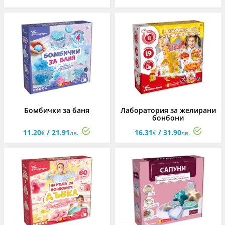
Бомбички за баня
Лаборатория за желирани
бонбони
11.20
/ 21.91
16.31
/ 31.90
€
лв.
€
лв.