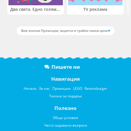
Два свята. Едно голямо приключение. Купи 2 продукта LEGO® Friends и/или LEGO® Minecraft и вземи -27%
TV реклама
Виж всички Промоции, акценти и трайно ниски цени
Пишете ни
Навигация
Начало
За нас
Промоции
LEGO
Ravensburger
Талони за подарък
Полезно
Общи условия
Често задавани въпроси