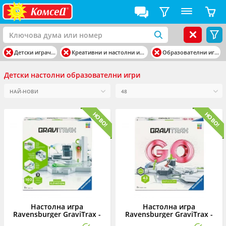
Детски играчки
Креативни и настолни игри
Образователни игри
Детски настолни образователни игри
Настолна игра
Настолна игра
Ravensburger GraviTrax -
Ravensburger GraviTrax -
Стартов комплект:
Стартов комплект: GO