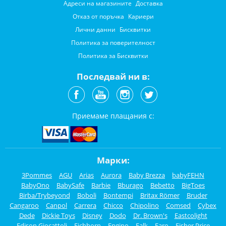
Адреси на магазините
Доставка
Отказ от поръчка
Кариери
Лични данни
Бисквитки
Политика за поверителност
Политика за Бисквитки
Последвай ни в:
Приемаме плащания с:
Марки:
3Pommes
AGU
Arias
Aurora
Baby Brezza
babyFEHN
BabyOno
BabySafe
Barbie
Bburago
Bebetto
BigToes
Birba/Trybeyond
Boboli
Bontempi
Britax Römer
Bruder
Cangaroo
Canpol
Carrera
Chicco
Chipolino
Comsed
Cybex
Dede
Dickie Toys
Disney
Dodo
Dr. Brown's
Eastcolight
Edison Giocattoli
Eichhorn
Engino
Falk
Faro
Fisher Price