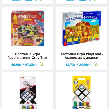
Настолна игра
Настолна игра PlayLand -
Ravensburger GraviTrax
Академия Финанси
Junior - Динозавър
49.90
/ 97.60
12.73
/ 24.90
€
лв.
€
лв.