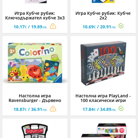
Игра Кубче рубик:
Игра Кубче рубик: Кубче
Ключодържател кубче 3х3
2х2
10.17
/ 19.89
10.69
/ 20.91
€
лв.
€
лв.
Настолна игра
Настолна игра PlayLand -
Ravensburger - Дървено
100 класически игри
Колорино
18.87
/ 36.91
17.84
/ 34.89
€
лв.
€
лв.