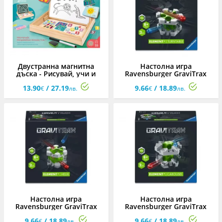
Двустранна магнитна
Настолна игра
дъска - Рисувай, учи и
Ravensburger GraviTrax
играй
PRO - Допълнение:
13.90
/ 27.19
9.66
/ 18.89
Елемент за обръщане
€
лв.
€
лв.
Настолна игра
Настолна игра
Ravensburger GraviTrax
Ravensburger GraviTrax
PRO - Допълнение:
PRO - Допълнение:
9.66
/ 18.89
9.66
/ 18.89
Елемент спирала
Елемент въртележката
€
лв.
€
лв.