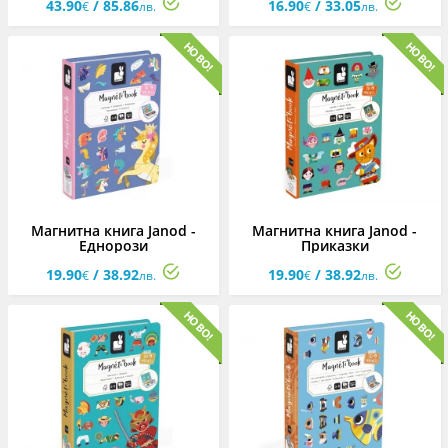
43.90
/ 85.86
16.90
/ 33.05
Elevation
Impulsion
€
лв.
€
лв.
Магнитна книга Janod -
Магнитна книга Janod -
Еднорози
Приказки
19.90
/ 38.92
19.90
/ 38.92
€
лв.
€
лв.