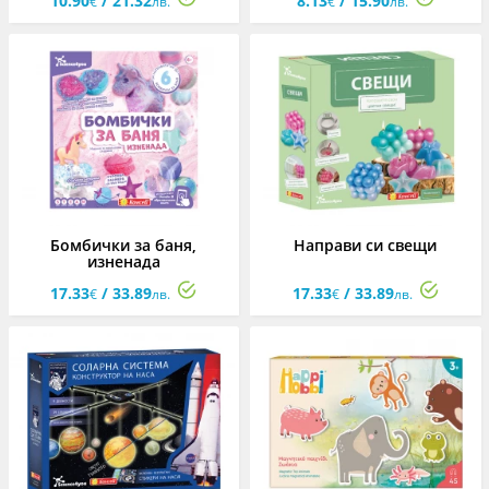
10.90
/ 21.32
8.13
/ 15.90
€
лв.
€
лв.
Бомбички за баня,
Направи си свещи
изненада
17.33
/ 33.89
17.33
/ 33.89
€
лв.
€
лв.