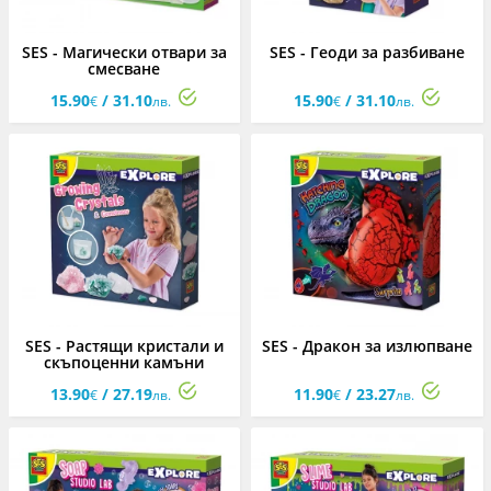
SES - Магически отвари за
SES - Геоди за разбиване
смесване
15.90
/ 31.10
15.90
/ 31.10
€
лв.
€
лв.
SES - Растящи кристали и
SES - Дракон за излюпване
скъпоценни камъни
13.90
/ 27.19
11.90
/ 23.27
€
лв.
€
лв.