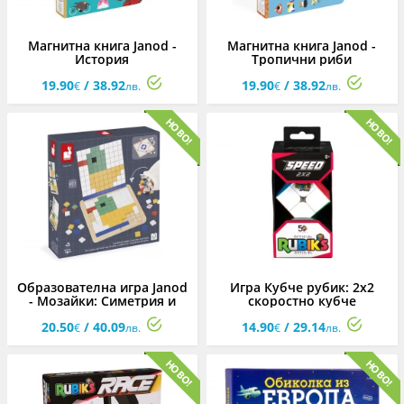
Магнитна книга Janod -
Магнитна книга Janod -
История
Тропични риби
19.90
/ 38.92
19.90
/ 38.92
€
лв.
€
лв.
Образователна игра Janod
Игра Кубче рубик: 2х2
- Мозайки: Симетрия и
скоростно кубче
кодиране
20.50
/ 40.09
14.90
/ 29.14
€
лв.
€
лв.