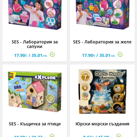
SES - Лаборатория за
SES - Лаборатория за желе
сапуни
17.90
/ 35.01
17.90
/ 35.01
€
лв.
€
лв.
SES - Къщичка за птици
Юрски морски създания