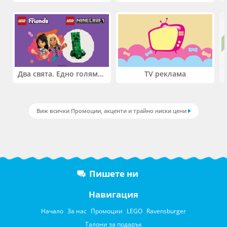
Два свята. Едно голямо приключение. Купи 2 продукта LEGO® Friends и/или LEGO® Minecraft и вземи -27%
TV реклама
Виж всички Промоции, акценти и трайно ниски цени
Пишете ни
Навигация
Начало
За нас
Промоции
LEGO
Ravensburger
Талони за подарък