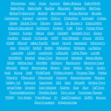
3Pommes
AGU
Arias
Aurora
Baby Brezza
babyFEHN
BabyOno
BabySafe
Barbie
Bburago
Bebetto
BigToes
Birba/Trybeyond
Boboli
Bontempi
Britax Römer
Bruder
Cangaroo
Canpol
Carrera
Chicco
Chipolino
Comsed
Cybex
Dede
Dickie Toys
Disney
Dodo
Dr. Brown's
Eastcolight
Edison Giocattoli
Eichhorn
Engino
Falk
Faro
Fisher Price
Freeon
Funko
Glitza
Goki
Goliath
Goliath Toys
Graco
Hasbro
Hauck
hi Pando
HiPP
Hot Wheels
Injusa
INTEX
ION8
iWood
Jakks Pacific
Janet
Janod
Jazwarez
Johnson's
Joie
KALOO
KANZ
Kiddy
Kikkaboo
Kitikate
La Reina
Leander
LEGO
Lexibook
Lilliputie
Little Tikes
Lorelli
MADMIA
Mattel
Maxi Cosi
Mayoral
Medela
Mega Bloks
MGA
Mima Xari
MiniMe
MiStory
Momcozy
Mommy Care
Mondo
Moni
Monnalisa
Mutsy
Nice
Nikko
Noris
Nuby
Nuk
Nuna
Owli
Phil&Teds
Philips-Avent
Picasso Tiles
Pielsa
Playgro
PlayLand
Playmobil
Quinny
Ravensburger
Recaro
Safety 1st
Santoro
Sauvinex
SES
Sevi
Silverlit
Simba Toys
smarTrike
Smoby
Spin Master
Stamp
Star
Stor
Taf Toys
Thames&Kosmos
Thinkle Stars
Tiny Love
Tommee Tippee
TOMY
Toy State
Trendhaus
Z+
Zapf Creation
ZURU
Бочко
Други марки
Издателства